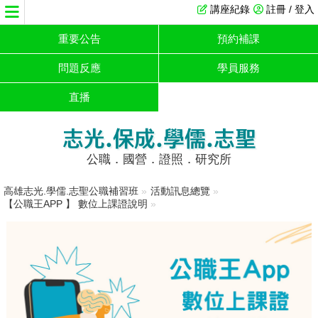
講座紀錄
註冊 / 登入
重要公告
預約補課
問題反應
學員服務
直播
志光.保成.學儒.志聖
公職．國營．證照．研究所
高雄志光.學儒.志聖公職補習班
»
活動訊息總覽
»
【公職王APP 】 數位上課證說明
»