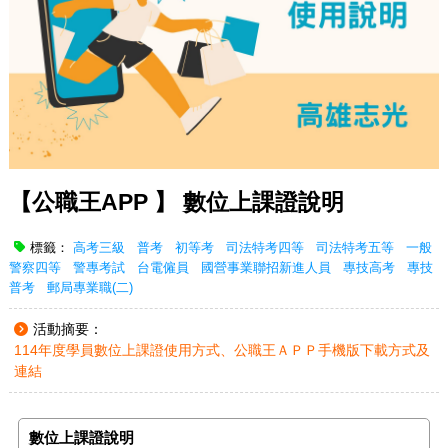
【公職王APP 】 數位上課證說明
標籤：
高考三級
普考
初等考
司法特考四等
司法特考五等
一般
警察四等
警專考試
台電僱員
國營事業聯招新進人員
專技高考
專技
普考
郵局專業職(二)
活動摘要：
114年度學員數位上課證使用方式、公職王ＡＰＰ手機版下載方式及
連結
數位上課證說明