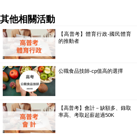
其他相關活動
【高普考】體育行政-國民體育
的推動者
公職食品技師-cp值高的選擇
【高普考】會計－缺額多、錄取
率高、考取起薪超過50K