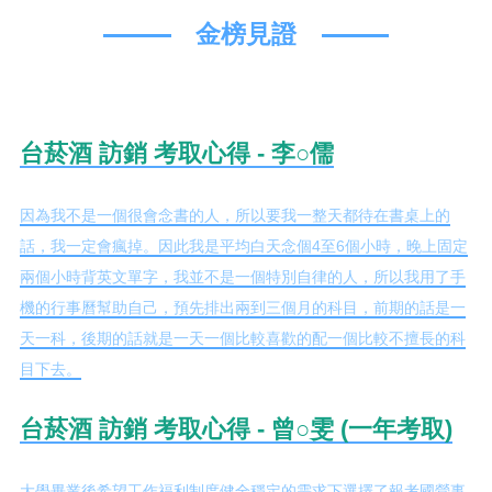
金榜見證
台菸酒 訪銷 考取心得 - 李○儒
因為我不是一個很會念書的人，所以要我一整天都待在書桌上的
話，我一定會瘋掉。因此我是平均白天念個4至6個小時，晚上固定
兩個小時背英文單字，我並不是一個特別自律的人，所以我用了手
機的行事曆幫助自己，預先排出兩到三個月的科目，前期的話是一
天一科，後期的話就是一天一個比較喜歡的配一個比較不擅長的科
目下去。
台菸酒 訪銷 考取心得 - 曾○雯 (一年考取)
大學畢業後希望工作福利制度健全穩定的需求下選擇了報考國營事