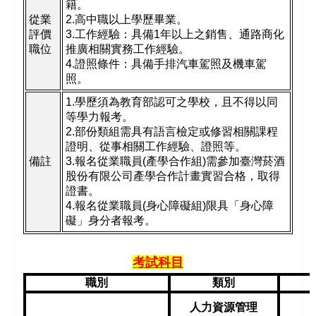
籍。
從業
2.高中職以上學歷畢業。
評價
3.工作經驗：具備1年以上之銷售、通路商化
職位
推廣相關實務工作經驗。
4.證照條件：具備手排汽車駕照及機車駕
照。
1.
學歷須為教育部認可之學校，且不得以同
等學力報考。
2.部份類組需具有語言檢定或修習相關課程
證明、從事相關工作經驗、證照等。
備註
3.報名從業職員(產學合作組)需參加臺灣菸酒
股份有限公司產學合作計畫實習合格，取得
證書。
4.報名從業職員(身心障礙組)限具「身心障
礙」身分者報考。
考試科目
職別
類別
人力資源管理