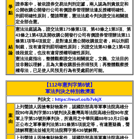
證券案中，被依證券交易法判刑定讞，兩人認為刑責規定和
爭
公開收購公開發行公司有價證券管理辦法違反授權明確性、
點
刑罰明確性原則，聲請釋憲，憲法法庭今判決證交法相關規
定全部合憲。
憲法法庭認為，證交法第175條第1項、第43條之1第3項、第
43條之1第4項及開收購公開發行公司有價證券管理辦法第11
條第1項等4項規定，是對違反應公開收購規定者，科以刑罰
結
制裁，沒有違背刑罰明確性原則；另證交法第43條之1第4項
論
後段規定，也沒有違背授權明確性原則。
憲法法庭指出，整體觀察證交法相關規定，文義、立法目的
並非難以理解，且為大量收購股份所得預見；再整體觀察授
權母法，已足使人民預見行為有受處罰的可能。
【112年憲判字第6號】
軍法判決之特別救濟案
判決文：
https://reurl.cc/b7vkjX
上列聲請人因搶奪財物案件，認國防部高等軍事法院高雄分
院90年高判字第015號判決及臺灣高等法院高雄分院90年度
案
軍上字第10號刑事判決，所適用之中華民國88年10月2日修
由
正公布之軍事審判法第181條第5項規定等，有違憲疑義，聲
請解釋憲法並補充司法院釋字第436號解釋。
上列聲請人因搶奪財物案件，認國防部高等軍事法院高雄分