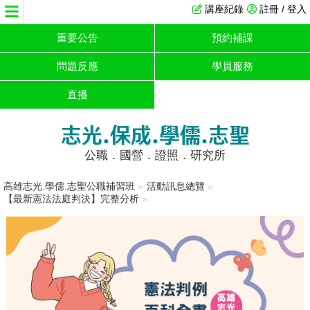
講座紀錄
註冊 / 登入
重要公告
預約補課
問題反應
學員服務
直播
志光.保成.學儒.志聖
公職．國營．證照．研究所
高雄志光.學儒.志聖公職補習班
»
活動訊息總覽
»
【最新憲法法庭判決】完整分析
»