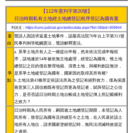
【112年憲判字第20號】
日治時期私有土地經土地總登記程序登記為國有案
判決文：
https://cons.judicial.gov.tw/docdata.aspx?fid=38&id=309944
案
聲請人因請求返還土地事件，認最高法院70年台上字第311號
由
民事判例等牴觸憲法，聲請解釋憲法。
a. 系爭土地共有人之一雖提出申報，然未依法完成申報程
序，該地遂於54年被依無主地處理，經登記為國有。惟土地
總登記之目的僅在整理地籍、清查土地，與權利創設無涉，
爭
是系爭土地縱登記為國有，國家因此取
得其所有權?
點
b.土地法第43條所定依該法所為之登記有絕對效力，僅為保護
善意第三人因信賴既有登記而更為登記者，賦與登記之公信
力，是否否認日治時期土地台帳或土地登記簿上所記載權利
之效力？
日治時期為人民所有，嗣因逾土地總登記期限，未登記為人
民所有，致登記為國有且持續至今之土地，在人民基於該土
地所有人地位，請求國家塗銷登記時，無民法消滅時效規定
之適用。