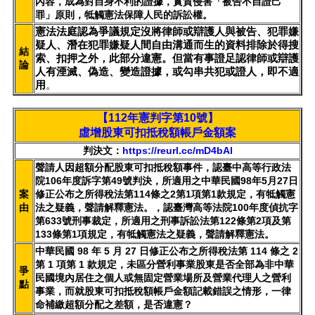
內容，成為對自身不利的證據，實質侵害「被告不自證己
罪」原則，牴觸憲法保障人民的訴訟權。
憲法法庭認為爭議規定沒將律師或辯護人與被告、犯罪嫌
疑人、潛在犯罪嫌疑人間自由溝通而生的資料排除於得搜
結
索、扣押之外，此部分違憲。但當有事證足認律師或辯護
論
人有湮滅、偽造、變造證據，或勾串共犯或證人，即不適
用
。
【112年憲判字第10號】
虛增股東可扣抵稅額帳戶金額案
判決文：
https://reurl.cc/mD4bAl
聲請人因超額分配股東可扣抵稅額事件，認臺中高等行政法
院106年度訴字第49號判決，所適用之中華民國98年5月27日
案
修正公布之所得稅法第114條之2第1項第1款規定，有牴觸憲
由
法之疑義，聲請解釋憲法。，認臺灣高等法院100年度偵抗字
第633號刑事裁定，所適用之刑事訴訟法第122條第2項及第
133條第1項規定，有牴觸憲法之疑義，聲請解釋憲法。
中華民國 98 年 5 月 27 日修正公布之所得稅法第 114 條之 2
第 1 項第 1 款規定，未區分營利事業股東是否全部為非中華
爭
民國境內居住之個人或無固定營業場所及營業代理人之營利
點
事業，而就股東可扣抵稅額帳戶金額記載錯誤之情形，一律
命補繳超額分配之差額，是否違憲？