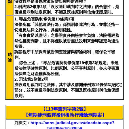
點
沒收程序是否保障被告訴訟權與財產權？
2.刑法第2條第2項「沒收適用裁判時之法律」的合憲性，是
否違反罪刑法定原則、不溯及既往原則與信賴保護原則。
1. 毒品危害防制條例第19條第3項
法條所稱「其他違法行為」係指刑事違法行為，並非泛指一
切違反法律之行為，具備明確性。
「有事實足以證明」之舉證責任由檢察官負擔，法院需經蓋
然性權衡判斷，且不得僅以被告無法說明來源即認定為違法
所得。
訴訟程序中須保障被告調查證據與辯論權利，確保公平審
結
判。
論
綜合上述，『毒品危害防制條例第19條第3項規定』未違
反法律明確性原則、比例原則、公平審判原則，亦未侵害憲
法保障之財產權與訴訟權。
2. 刑法第2條第2項
沒收適用裁判時之法律，
其中涉及前開條例第19條第3項規定
部分，
並不違反罪刑法定原則、不溯及既往原則與信賴保護
原則。
【113年憲判字第2號】
【無期徒刑假釋撤銷後執行殘餘刑期案】
判決文：
https://cons.judicial.gov.tw/docdata.aspx?
fid=38&id=309854