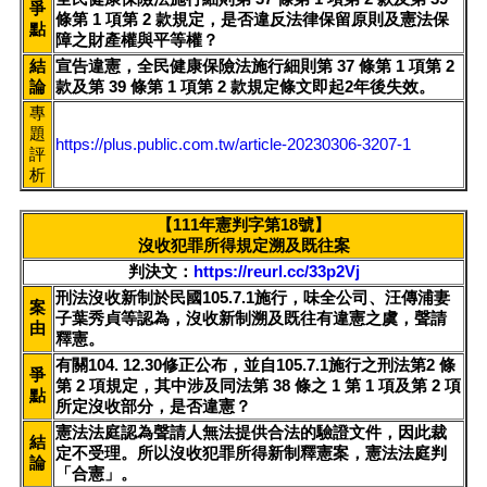
爭
條第 1 項第 2 款規定，是否違反法律保留原則及憲法保
點
障之財產權與平等權？
結
宣告違憲，全民健康保險法施行細則第 37 條第 1 項第 2
論
款及第 39 條第 1 項第 2 款規定條文即起2年後失效。
專
題
https://plus.public.com.tw/article-20230306-3207-1
評
析
【111年憲判字第18號】
沒收犯罪所得規定溯及既往案
判決文：
https://reurl.cc/33p2Vj
刑法沒收新制於民國105.7.1施行，味全公司、汪傳浦妻
案
子葉秀貞等認為，沒收新制溯及既往有違憲之虞，聲請
由
釋憲。
有關104. 12.30修正公布，並自105.7.1施行之刑法第2 條
爭
第 2 項規定，其中涉及同法第 38 條之 1 第 1 項及第 2 項
點
所定沒收部分，是否違憲？
憲法法庭認為聲請人無法提供合法的驗證文件，因此裁
結
定不受理。所以沒收犯罪所得新制釋憲案，憲法法庭判
論
「合憲」。