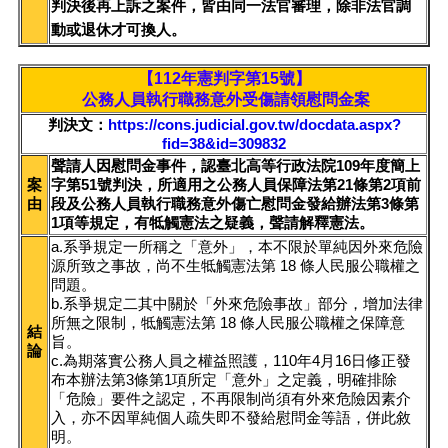
判決後再上訴之案件，皆由同一法官審理，除非法官調
動或退休才可換人。
【112年憲判字第15號】
公務人員執行職務意外受傷請領慰問金案
判決文：
https://cons.judicial.gov.tw/docdata.aspx?
fid=38&id=309832
聲請人因慰問金事件，認臺北高等行政法院109年度簡上
案
字第51號判決，所適用之公務人員保障法第21條第2項前
由
段及公務人員執行職務意外傷亡慰問金發給辦法第3條第
1項等規定，有牴觸憲法之疑義，聲請解釋憲法。
a.系爭規定一所稱之「意外」，本不限於單純因外來危險
源所致之事故，尚不生牴觸憲法第 18 條人民服公職權之
問題。
b.系爭規定二其中關於「外來危險事故」部分，增加法律
所無之限制，牴觸憲法第 18 條人民服公職權之保障意
結
旨。
論
c.為期落實公務人員之權益照護，110年4月16日修正發
布本辦法第3條第1項所定「意外」之定義，明確排除
「危險」要件之認定，不再限制尚須有外來危險因素介
入，亦不因單純個人疏失即不發給慰問金等語，併此敘
明。