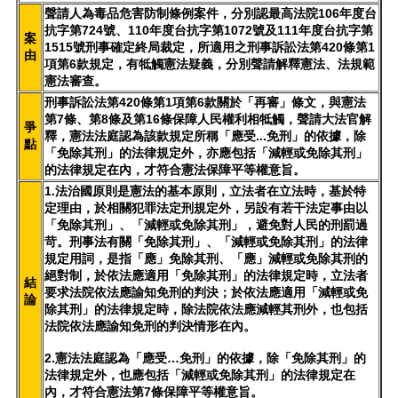
聲請人為毒品危害防制條例案件，分別認最高法院106年度台
抗字第724號、110年度台抗字第1072號及111年度台抗字第
案
1515號刑事確定終局裁定，所適用之刑事訴訟法第420條第1
由
項第6款規定，有牴觸憲法疑義，分別聲請解釋憲法、法規範
憲法審查。
刑事訴訟法第420條第1項第6款關於「再審」條文，與憲法
第7條、第8條及第16條保障人民權利相牴觸，聲請大法官解
爭
釋，憲法法庭認為該款規定所稱「應受...免刑」的依據，除
點
「免除其刑」的法律規定外，亦應包括「減輕或免除其刑」
的法律規定在內，才符合憲法保障平等權意旨。
1.法治國原則是憲法的基本原則，立法者在立法時，基於特
定理由，於相關犯罪法定刑規定外，另設有若干法定事由以
「免除其刑」、「減輕或免除其刑」，避免對人民的刑罰過
苛。刑事法有關「免除其刑」、「減輕或免除其刑」的法律
規定用詞，是指「應」免除其刑、「應」減輕或免除其刑的
絕對制，於依法應適用「免除其刑」的法律規定時，立法者
結
要求法院依法應諭知免刑的判決；於依法應適用「減輕或免
論
除其刑」的法律規定時，除法院依法應減輕其刑外，也包括
法院依法應諭知免刑的判決情形在內。
2.憲法法庭認為「應受…免刑」的依據，除「免除其刑」的
法律規定外，也應包括「減輕或免除其刑」的法律規定在
內，才符合憲法第7條保障平等權意旨。