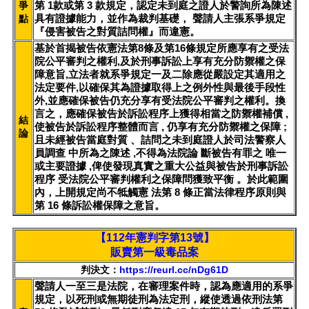
第 1款或第 3 款規定，認定未到庭之證人於警詢所為陳述
爭
具有證據能力，並作為裁判基礎， 聲請人主張系爭規定
點
『侵害被告之對質詰問權』而違憲。
基於首揭被告依憲法第8條及第16條規定所應享有之受法
院公平審判之權利,及於刑事訴訟上享有充分防禦權之保
障意旨,立法者就系爭規定一及二除應從嚴設定其適用之
法定要件,以確保其為證據取得上之例外性與最後手段性
外,並應確保被告仍充分享有受法院公平審判之權利。換
言之，應確保被告於訴訟程序上獲得相當之防禦權補償 ,
結
使被告於訴訟程序整體而言 , 仍享有充分防禦權之保障 ;
論
且未經被告當庭對質 、詰問之未到庭證人於司法警察人
員調查 中所為之陳述 ,不得為法院論 斷被告有罪之 唯一
或主要證據 ,俾使發現真實之重大公益與被告於刑事訴訟
程序 受法院公平審判權利之保障問獲致平衡 。於此範圍
內，上開規定尚不牴觸憲 法第 8 條正當法律程序原則與
第 16 條訴訟權保障之意旨。
【112年憲判字第13號】
販賣第一級毒品案
判決文：
https://reurl.cc/nDg61D
聲請人一至三是法院，在審理案件時，認為應適用的系爭
規定，以死刑或無期徒刑為法定刑，縱使透過依刑法第