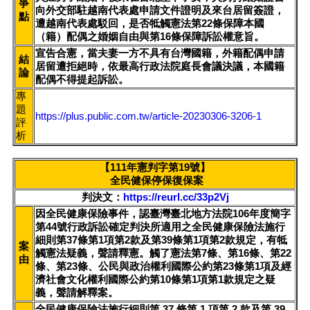
爭
向外交部駐越南代表處申請文件證明及來台居留簽證，
點
遭越南代表處駁回，是否牴觸憲法第22條保障本國
（籍）配偶之婚姻自由與第16條保障訴訟權意旨。
宣告合憲，當夫妻一方不具有台灣國籍，外籍配偶申請
結
居留遭拒絕時，依最高行政法院庭長會議決議，本國籍
論
配偶不得提起訴訟。
專
題
https://plus.public.com.tw/article-20230306-3206-1
評
析
【111年憲判字第19號】
全民健保停保復保案
判決文：
https://reurl.cc/33p2Vj
因全民健康保險事件，認臺灣臺北地方法院106年度簡字
第44號行政訴訟確定判決所適用之全民健康保險法施行
細則第37條第1項第2款及第39條第1項第2款規定，有牴
案
觸憲法疑義，聲請釋憲。觸了憲法第7條、第16條、第22
由
條、第23條、公民與政治權利國際公約第23條第1項及經
濟社會文化權利國際公約第10條第1項第1款規定之疑
義，聲請解釋案。
全民健康保險法施行細則第 37 條第 1 項第 2 款及第 39