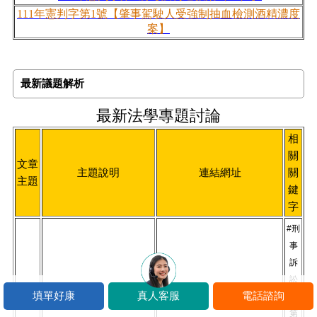
111
年憲判字第
1
號【肇事駕駛人受強制抽血檢測酒精濃度
案】
最新議題解析
最新法學專題討論
相
關
文章
主題說明
連結網址
關
主題
鍵
字
#刑
事
訴
訟
填單好康
真人客服
電話諮詢
法
第