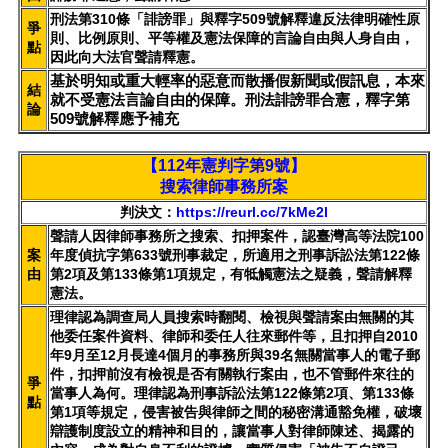
刑法第310條「誹謗罪」與釋字509號解釋違反法律明確性原
爭
則、比例原則、平等權及憲法保障的言論自由與人身自由，
點
因此向大法官聲請釋憲。
基於明知或重大輕率的惡意而散播假新聞或假訊息，本來
結
就不受憲法言論自由的保障。刑法誹謗罪合憲，釋字第
論
509號解釋應予補充
【112年憲判字第9號】
搜索律師事務所案
判決文：
https://reurl.cc/7kMe2l
聲請人因律師事務所之搜索、扣押案件，認臺灣高等法院100
案
年度偵抗字第633號刑事裁定，所適用之刑事訴訟法第122條
由
第2項及第133條第1項規定，有牴觸憲法之疑義，聲請解釋
憲法。
理律認為調查局人員搜索時翻閱、檢視與聲請案由無關的其
他委任案件資料、律師和委任人往來郵件等，且扣押自2010
年9月至12月長達4個月的事務所與39名無關當事人的電子郵
件，扣押前沒有檢視是否有關執行案由，也不管郵件來往的
爭
當事人為何。理律認為刑事訴訟法第122條第2項、第133條
點
第1項等規定，侵害被告與律師之間的秘密溝通豁免權，破壞
辯護制度設立的精神和目的，讓當事人對律師陳述、揭露的