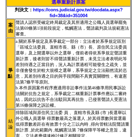
選舉重新計票案
判決文：
https://cons.judicial.gov.tw/docdata.aspx?
fid=38&id=351004
聲請人認所受確定終局裁定及其所適用之公職人員選舉罷免
案
法第69條第1項前段規定，牴觸憲法，聲請裁判及法規範憲法
由
審查。
a.關於系爭規定及系爭裁定一部分：立法者於系爭規定區別
「區域立法委員、直轄市長、縣（市）長、原住民立法委員
選舉」及上開選舉以外之選舉，僅前者得依系爭規定聲請重
新計票，後者則皆不得聲請重新計票，未見立法者表明此等
差別待遇之正當目的，況人為計票過程可能發生之疏失，並
爭
非僅會發生於較大規模之選舉，系爭規定之立法顯然流於恣
點
意，其差別待遇之目的與手段間顯不具實質關聯性，有違憲
法第7條平等原則。
b.本件原因案件程序應適用非訟事件法第46條準用民事訴訟
法關於抗告之規定，系爭裁定二稱重新計票事件應以二審終
結，因此以抗告不合法駁回其再抗告，已侵害聲請人受憲法
第16條保障之訴訟權。
排除區域與原住民立法委 員 、直轄市長及縣 (市 )長選舉以
外公職人員選舉 得票數最高之落選人 ,於其得票數與當選最
結
低得票數差距在有效票十分之三以內時 ,得向管轄法院聲請重
論
新計票 ,於此範圍內 ,牴觸憲法第 7條保障平等權之意旨，違
憲 。立法者應儘速檢討修正相關規定。