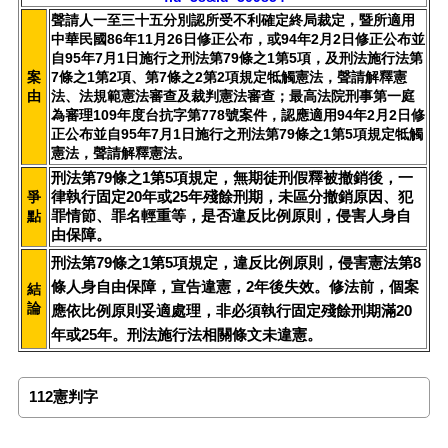
聲請人一至三十五分別認所受不利確定終局裁定，暨所適用
中華民國86年11月26日修正公布，或94年2月2日修正公布並
自95年7月1日施行之刑法第79條之1第5項，及刑法施行法第
案
7條之1第2項、第7條之2第2項規定牴觸憲法，聲請解釋憲
由
法、法規範憲法審查及裁判憲法審查；最高法院刑事第一庭
為審理109年度台抗字第778號案件，認應適用94年2月2日修
正公布並自95年7月1日施行之刑法第79條之1第5項規定牴觸
憲法，聲請解釋憲法。
刑法第79條之1第5項規定，無期徒刑假釋被撤銷後，一
律執行固定20年或25年殘餘刑期，未區分撤銷原因、犯
爭
罪情節、罪名輕重等，是否違反比例原則，侵害人身自
點
由保障。
刑法第79條之1第5項規定，違反比例原則，侵害憲法第8
條人身自由保障，宣告違憲，2年後失效。修法前，個案
結
論
應依比例原則妥適處理，非必須執行固定殘餘刑期滿20
年或25年。
刑法施行法相關條文未違憲。
112憲判字