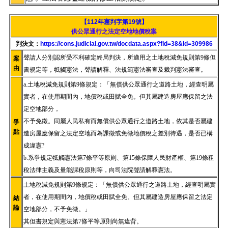
【112年憲判字第19號】
供公眾通行之法定空地地價稅案
判決文：
https://cons.judicial.gov.tw/docdata.aspx?fid=38&id=309986
聲請人分別認所受不利確定終局判決，所適用之土地稅減免規則第9條但
案
由
書規定等，牴觸憲法，聲請解釋、法規範憲法審查及裁判憲法審查。
a.土地稅減免規則第9條規定：「無償供公眾通行之道路土地，經查明屬
實者，在使用期間內，地價稅或田賦全免。但其屬建造房屋應保留之法
定空地部分，
不予免徵。同屬人民私有而無償供公眾通行之道路土地，依其是否屬建
爭
點
造房屋應保留之法定空地而為課徵或免徵地價稅之差別待遇，是否已構
成違憲?
b.系爭規定牴觸憲法第7條平等原則、第15條保障人民財產權、第19條租
稅法律主義及量能課稅原則等，向司法院聲請解釋憲法。
土地稅減免規則第9條規定：「無償供公眾通行之道路土地，經查明屬實
者，在使用期間內，地價稅或田賦全免。但其屬建造房屋應保留之法定
結
論
空地部分，不予免徵。」
其但書規定與憲法第7條平等原則尚無違背。