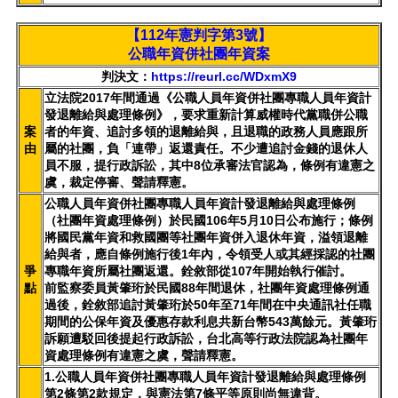
【112年憲判字第3號】
公職年資併社團年資案
判決文：
https://reurl.cc/WDxmX9
立法院2017年間通過《公職人員年資併社團專職人員年資計
發退離給與處理條例》，要求重新計算威權時代黨職併公職
案
者的年資、追討多領的退離給與，且退職的政務人員應跟所
由
屬的社團，負「連帶」返還責任。不少遭追討金錢的退休人
員不服，提行政訴訟，其中8位承審法官認為，條例有違憲之
虞，裁定停審、聲請釋憲。
公職人員年資併社團專職人員年資計發退離給與處理條例
（社團年資處理條例）於民國106年5月10日公布施行；條例
將國民黨年資和救國團等社團年資併入退休年資，溢領退離
給與者，應自條例施行後1年內，令領受人或其經採認的社團
爭
專職年資所屬社團返還。銓敘部從107年開始執行催討。
點
前監察委員黃肇珩於民國88年間退休，社團年資處理條例通
過後，銓敘部追討黃肇珩於50年至71年間在中央通訊社任職
期間的公保年資及優惠存款利息共新台幣543萬餘元。黃肇珩
訴願遭駁回後提起行政訴訟，台北高等行政法院認為社團年
資處理條例有違憲之虞，聲請釋憲。
1.公職人員年資併社團專職人員年資計發退離給與處理條例
第2條第2款規定，與憲法第7條平等原則尚無違背。