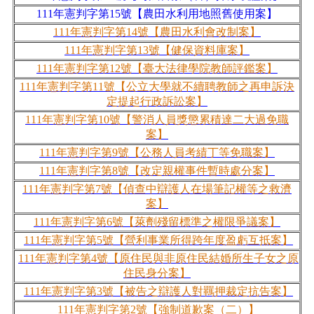
111
年憲判字第
15
號【農田水利用地照舊使用案】
111
年憲判字第
14
號【農田水利會改制案】
111
年憲判字第
13
號【健保資料庫案】
111
年憲判字第
12
號【臺大法律學院教師評鑑案】
111
年憲判字第
11
號【公立大學就不續聘教師之再申訴決
定提起行政訴訟案】
111
年憲判字第
10
號【警消人員獎懲累積達二大過免職
案】
111
年憲判字第
9
號【公務人員考績丁等免職案】
111
年憲判字第
8
號【改定親權事件暫時處分案】
111
年憲判字第
7
號【偵查中辯護人在場筆記權等之救濟
案】
111
年憲判字第
6
號【萊劑殘留標準之權限爭議案】
111
年憲判字第
5
號【營利事業所得跨年度盈虧互抵案】
111
年憲判字第
4
號【原住民與非原住民結婚所生子女之原
住民身分案】
111
年憲判字第
3
號【被告之辯護人對羈押裁定抗告案】
111
年憲判字第
2
號【強制道歉案（二）】