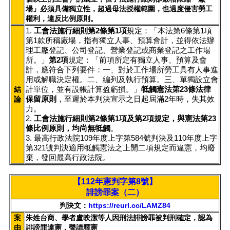
場」必須具備獨立性，超過母法授權範圍，也過度侵害勞工
權利，違反比例原則。
1.
工會法施行細則第2條第1項
規定：「本法第6條第1項
第1款所稱廠場，指有獨立人事、預算會計，並得依法辦
理工廠登記、公司登記、營業登記或商業登記之工作場
所。」
第2項
規定：「前項所定有獨立人事、預算及會
計，應符合下列要件：一、對於工作場所勞工具有人事進
用或解職決定權。二、編列及執行預算。三、單獨設立會
計單位，並有設帳計算盈虧損。」
牴觸憲法第23條法律
結
保留原則
，至遲於本判決宣示之日起屆滿2年時，失其效
論
力。
2.
工會法施行細則第2條第1項及第2項規定，與憲法第23
條比例原則，均尚無牴觸
。
3. 最高行政法院109年度上字第584號判決及110年度上字
第321號判決適用牴觸憲法之上開二項規定而違憲，均廢
棄，發回最高行政法院。
【112年憲判字第8號】
誹謗罪案（二）
判決文：
https://reurl.cc/LAMZ84
案
朱姓台商、學者盧映潔等人因刑法誹謗罪被判刑確定，認為
由
誹謗罪違憲，聲請釋憲