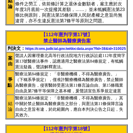
結
條件之勞工，依前條計算之退休金數額者，雇主應於次
論
年度3月底前一次提撥其差額，……」並未牴觸憲法第23
條比例原則，與憲法第15條保障人民財產權之意旨尚無
違背，亦不生違反憲法第7條平等原則之問題。
【112年憲判字第17號】
禁止醫師為醫療廣告案
判決文：
https://cons.judicial.gov.tw/docdata.aspx?fid=38&id=310025
聲請人因審理臺北高等行政法院地方行政訴訟庭112年度簡字
案
第13號醫療法事件，認應適用之醫療法第84條規定，有牴觸
由
憲法疑義，聲請解釋憲法。
醫療法第84條規定：「非醫療機構，不得為醫療廣告。」
爭
（下稱系爭規定），僅准許醫療機構為醫療廣告，禁止醫師
點
為醫療廣告，侵害醫師受憲法第11條言論自由、第15條職業
自由及第7條平等保障之基本權，爰聲請宣告系爭規定違憲
醫療法第84條規定：「非醫療機構，不得為醫療廣告。」其
結
中關於禁止醫師為醫療廣告之部分，與憲法第11條保障言論
論
自由之意旨有違，於此範圍內，應自本判決公告之日起，失
其效力。
【112年憲判字第18號】