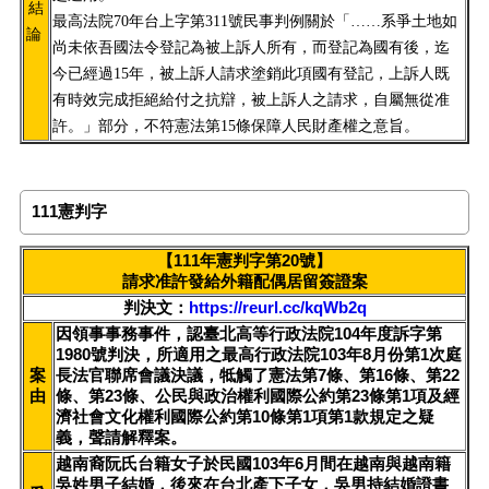
結
最高法院70年台上字第311號民事判例關於「……系爭土地如
論
尚未依吾國法令登記為被上訴人所有，而登記為國有後，迄
今已經過15年，被上訴人請求塗銷此項國有登記，上訴人既
有時效完成拒絕給付之抗辯，被上訴人之請求，自屬無從准
許。」部分，不符憲法第15條保障人民財產權之意旨。
111憲判字
【111年憲判字第20號】
請求准許發給外籍配偶居留簽證案
判決文：
https://reurl.cc/kqWb2q
因領事事務事件，認臺北高等行政法院104年度訴字第
1980號判決，所適用之最高行政法院103年8月份第1次庭
案
長法官聯席會議決議，牴觸了憲法第7條、第16條、第22
由
條、第23條、公民與政治權利國際公約第23條第1項及經
濟社會文化權利國際公約第10條第1項第1款規定之疑
義，聲請解釋案。
越南裔阮氏台籍女子於民國103年6月間在越南與越南籍
吳姓男子結婚，後來在台北產下子女，吳男持結婚證書