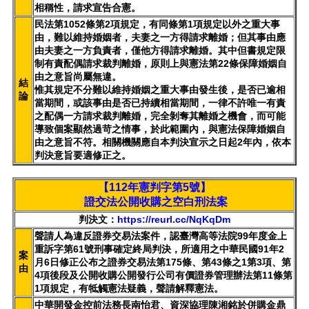
相稱性，請求宣告合憲。
民法第1052條第2項規定，有同條第1項規定以外之重大事
由，難以維持婚姻者，夫妻之一方得請求離婚；但其事由應
由夫妻之一方負責者，僅他方得請求離婚。其中但書規定限
制有責配偶請求裁判離婚，原則上與憲法第22條保障婚姻自
由之意旨尚屬無違。
結
惟其規定不分難以維持婚姻之重大事由發生後，是否已逾相
論
當期間，或該事由是否已持續相當期間，一律不許唯一有責
之配偶一方請求裁判離婚，完全剝奪其離婚之機會，而可能
導致個案顯然過苛之情事，於此範圍內，與憲法保障婚姻自
由之意旨不符。相關機關應自本判決宣示之日起2年內，依本
判決意旨要適修正之。
【112年憲判字第5號】
證交法公開收購之空白刑法案
判決文：
https://reurl.cc/NqKqDm
聲請人為違反證券交易法案件，認臺灣高等法院99年度金上
重訴字第61號刑事確定終局判決，所適用之中華民國91年2
案
月6日修正公布之證券交易法第175條、第43條之1第3項、第
由
4項後段及公開收購公開發行公司有價證券管理辦法第11條第
1項規定，有牴觸憲法疑義，聲請解釋憲法。
中華開發金控前法務長南怡君、資深協理陳湘銘於併購金鼎