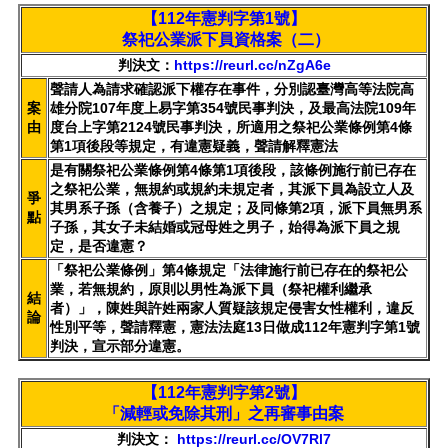
【112年憲判字第1號】
祭祀公業派下員資格案（二）
判決文：
https://reurl.cc/nZgA6e
聲請人為請求確認派下權存在事件，分別認臺灣高等法院高
案
雄分院107年度上易字第354號民事判決，及最高法院109年
由
度台上字第2124號民事判決，所適用之祭祀公業條例第4條
第1項後段等規定，有違憲疑義，聲請解釋憲法
是有關祭祀公業條例第4條第1項後段，該條例施行前已存在
之祭祀公業，無規約或規約未規定者，其派下員為設立人及
爭
其男系子孫（含養子）之規定；及同條第2項，派下員無男系
點
子孫，其女子未結婚或冠母姓之男子，始得為派下員之規
定，是否違憲？
「祭祀公業條例」第4條規定「法律施行前已存在的祭祀公
業，若無規約，原則以男性為派下員（祭祀權利繼承
結
者）」，陳姓與許姓兩家人質疑該規定侵害女性權利，違反
論
性別平等，聲請釋憲，憲法法庭13日做成112年憲判字第1號
判決，宣示部分違憲。
【112年憲判字第2號】
「減輕或免除其刑」之再審事由案
判決文：
https://reurl.cc/OV7Rl7