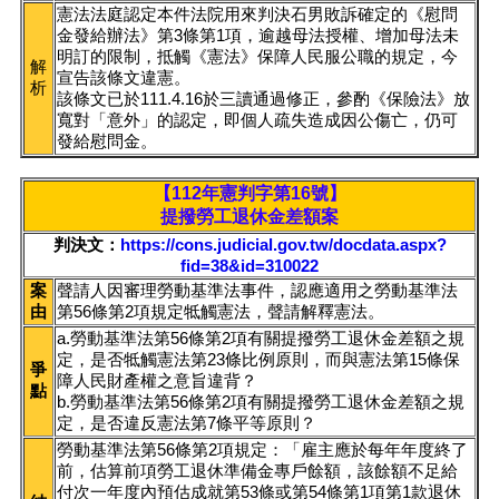
憲法法庭認定本件法院用來判決石男敗訴確定的《慰問
金發給辦法》第3條第1項，逾越母法授權、增加母法未
明訂的限制，抵觸《憲法》保障人民服公職的規定，今
解
宣告該條文違憲。
析
該條文已於111.4.16於三讀通過修正，參酌《保險法》放
寬對「意外」的認定，即個人疏失造成因公傷亡，仍可
發給慰問金。
【112年憲判字第16號】
提撥勞工退休金差額案
判決文：
https://cons.judicial.gov.tw/docdata.aspx?
fid=38&id=310022
案
聲請人因審理勞動基準法事件，認應適用之勞動基準法
由
第56條第2項規定牴觸憲法，聲請解釋憲法。
a.勞動基準法第56條第2項有關提撥勞工退休金差額之規
定，是否牴觸憲法第23條比例原則，而與憲法第15條保
爭
障人民財產權之意旨違背？
點
b.勞動基準法第56條第2項有關提撥勞工退休金差額之規
定，是否違反憲法第7條平等原則？
勞動基準法第56條第2項規定：「雇主應於每年年度終了
前，估算前項勞工退休準備金專戶餘額，該餘額不足給
付次一年度內預估成就第53條或第54條第1項第1款退休