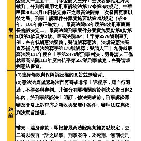
聲請人一至五十二（除聲請人三外）主張各該確定終局
裁判，分別所適用之刑事訴訟法第17條第8款規定、中華
民國80年8月16日核定修正之最高法院第二次發回更審以
後之民、刑事上訴案件分案實施要點第2點規定（或98
年、101年修正條文）、最高法院83年度第8次刑事庭庭
案
長會議決定二、最高法院刑事案件分案實施要點第9點第
由
1項第1款及第2款、最高法院29年上字第3276號刑事判
例，各有牴觸憲法疑義，聲請解釋憲法、法規範憲法審
查及補充司法院釋字第178號解釋；聲請人三十九併就最
高法院111年度台上字第2479號刑事判決，另聲請人三僅
就最高法院111年度台抗字第657號刑事裁定，各聲請裁
判憲法審查。
(
1)連身條款與保障訴訟權的意旨並無違背。
(2)憲法法庭僅認為法官再審或非常上訴程序，應自行迴
避，不得參與審判。此部分有關機關應於判決公告日起2
年內，於刑事訴訟法上明訂，修法完成前，刑事訴訟再
審及非常上訴程序之新收與繫屬中案件，審理法院應依
結
判決意旨辦理。
論
補充：連身條款：即根據最高法院案實施要點規定，更
二審以後再上訴之民事、刑事案件，及死刑、無期徒刑