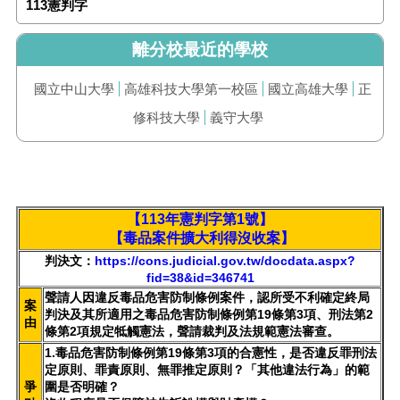
113憲判字
離分校最近的學校
國立中山大學
高雄科技大學第一校區
國立高雄大學
正
修科技大學
義守大學
【113年憲判字第1號】
【毒品案件擴大利得沒收案】
判決文：
https://cons.judicial.gov.tw/docdata.aspx?
fid=38&id=346741
聲請人因違反毒品危害防制條例案件，認所受不利確定終局
案
判決及其所適用之毒品危害防制條例第19條第3項、刑法第2
由
條第2項規定牴觸憲法，聲請裁判及法規範憲法審查。
1.
毒品危害防制條例第19條第3項的合憲性，是否違反罪刑法
定原則、罪責原則、無罪推定原則？「其他違法行為」的範
爭
圍是否明確？