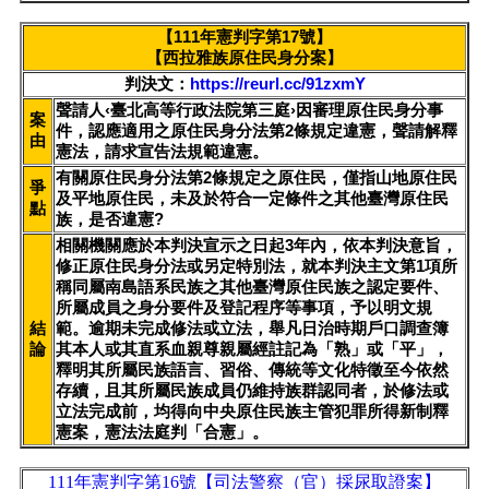
【111年憲判字第17號】
【西拉雅族原住民身分案】
判決文：
https://reurl.cc/91zxmY
聲請人‹臺北高等行政法院第三庭›因審理原住民身分事
案
件，認應適用之原住民身分法第2條規定違憲，聲請解釋
由
憲法，請求宣告法規範違憲。
有關原住民身分法第2條規定之原住民，僅指山地原住民
爭
及平地原住民，未及於符合一定條件之其他臺灣原住民
點
族，是否違憲?
相關機關應於本判決宣示之日起3年內，依本判決意旨，
修正原住民身分法或另定特別法，就本判決主文第1項所
稱同屬南島語系民族之其他臺灣原住民族之認定要件、
所屬成員之身分要件及登記程序等事項，予以明文規
結
範。逾期未完成修法或立法，舉凡日治時期戶口調查簿
論
其本人或其直系血親尊親屬經註記為「熟」或「平」，
釋明其所屬民族語言、習俗、傳統等文化特徵至今依然
存續，且其所屬民族成員仍維持族群認同者，於修法或
立法完成前，均得向中央原住民族主管犯罪所得新制釋
憲案，憲法法庭判「合憲」。
111
年憲判字第
16
號【司法警察（官）採尿取證案】