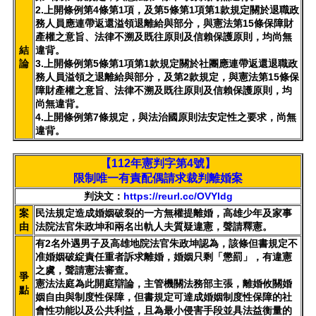
2.上開條例第4條第1項，及第5條第1項第1款規定關於退職政
務人員應連帶返還溢領退離給與部分，與憲法第15條保障財
產權之意旨、法律不溯及既往原則及信賴保護原則，均尚無
結
違背。
論
3.上開條例第5條第1項第1款規定關於社團應連帶返還退職政
務人員溢領之退離給與部分，及第2款規定，與憲法第15條保
障財產權之意旨、法律不溯及既往原則及信賴保護原則，均
尚無違背。
4.上開條例第7條規定，與法治國原則法安定性之要求，尚無
違背。
【112年憲判字第4號】
限制唯一有責配偶請求裁判離婚案
判決文：
https://reurl.cc/OVYldg
案
民法規定造成婚姻破裂的一方無權提離婚，高雄少年及家事
由
法院法官朱政坤和兩名出軌人夫質疑違憲，聲請釋憲。
有2名外遇男子及高雄地院法官朱政坤認為，該條但書規定不
准婚姻破綻責任重者訴求離婚，婚姻只剩「懲罰」，有違憲
之虞，聲請憲法審查。
爭
憲法法庭為此開庭辯論，主管機關法務部主張，離婚攸關婚
點
姻自由與制度性保障，但書規定可達成婚姻制度性保障的社
會性功能以及公共利益，且為最小侵害手段並具法益衡量的