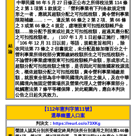
中華民國 98 年 5 月 27 日修正公布之所得稅法第 114 條
之 2 第 1 項第 1 款規定：「營利事業有下列各款規定情
形之一者，應就其超額分配之可扣抵稅額，責令營利事業
限期補繳……：一、違反第 66 條之 2 第 2 項、第 66 條
之 3 或第 66 條之 4 規定，虛增股東可扣抵稅額帳戶金
額……致分配予股東或社員之可扣抵稅額，超過其應分配
之可扣抵稅額者。」（107 年 1 月 1 日起修正施行，增列
「106 年 12 月 31 日以前」等語，規範意旨相同），除
結
依同法第 73 條之 2 但書規定，未分配盈餘加徵百分之十
論
營利事業所得稅部分實際繳納稅額所生之可扣抵稅額外，
不論營利事業虛增股東可扣抵稅額帳戶金額，形成形式上
超額分配可扣抵稅額之情形，是否因此可能致國家稅源流
失，概依超額分配之可扣抵稅額，責令營利事業補繳差
額，就股東全部為非中華民國境內居住之個人，及在中華
民國境內無固定營業場所及營業代理人之營利事業部分，
牴觸憲法第 7 條平等權保障，於此範圍內，應自本判決
公告之日起失其效力。
【112年憲判字第11號】
選舉幽靈人口案
判決文：
https://reurl.cc/o73XKg
聲請人認其分別所受確定終局判決所分別適用之刑法第146條