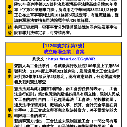
院90年高判字第015號判決及臺灣高等法院高雄分院90年度
爭
軍上字第10號刑事判決，所適用之中華民國88年10月2日修
點
正公布之軍事審判法第181條第5項規定等，有違憲疑義，聲
請解釋憲法並補充司法院釋字第436號解釋。
結
共同正犯就同一犯罪事實分別受普通法院無罪判決及軍事法
論
院有罪判決確定者，可聲請再審。
【112年憲判字第7號】
成立廠場企業工會案
判決文：
https://reurl.cc/EGqWXR
聲請人為工會法事件，各就最高行政法院109年度上字第584
案
號判決、110年度上字第321號判決，及所適用之工會法施行
由
細則第2條第1項及第2項規定，認有違憲疑義，分別聲請法規
範及裁判憲法審查
憲法法庭為此召開言詞辯論，兩工會委任律師表示，「工會
法施行細則」第2條所定的廠場必須具有獨立性，限制人民成
立工會的結社自由，且已超過母法「工會法」的授權範圍，
違反法律保留原則。廠場的人事、預算、會計完全掌握在資
爭
方手中，若工會成立與否完全取決於資方，將不當限制並大
點
幅限縮工會的成立。
聲請釋憲方指出，工會法並未限制複數工會（一間公司有兩
個以上的工會）的成立，但子法施行細則卻嚴格限縮「廠