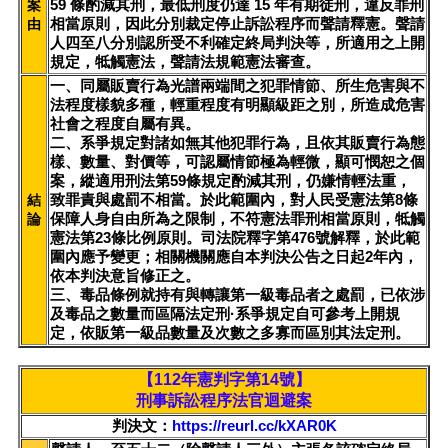
59 條酌減其刑，最低刑度仍達 15 年有期徒刑，違反罪刑
案
相當原則，因此分別裁定停止訴訟程序而聲請釋憲。聲請
由
人四至八分別認所受不利確定終局判決等，所適用之上開
規定，牴觸憲法，聲請法規範憲法審查。
一、同屬販賣行為光譜兩端間之犯罪情節、所生危害與不
法程度樣貌多種，輕重程度有明顯級距之別，所造成危害
社會之程度自屬有異。
二、系爭規定對諸如無其他犯罪行為，且依其販賣行為態
樣、數量、對價等，可認屬情節極為輕微，顯可憫恕之個
案，縱適用刑法第59條規定酌減其刑，仍嫌情輕法重，
致罪責與處罰不相當。於此範圍內，對人民受憲法第8條
結
保障人身自由所為之限制，不符憲法罪刑相當原則，牴觸
論
憲法第23條比例原則。司法院釋字第476號解釋，於此範
圍內應予變更；相關機關應自本判決公告之日起2年內，
依本判決意旨修正之。
三、毒品條例就持有與轉讓第一級毒品者之處罰，已依涉
及毒品之數量而區隔法定刑·系爭規定自可參考上開規
定，依販第一級品數量及次數之多寡而區別其法定刑。
【112年憲判字第14號】
刑事訴訟程序法官迴避案
判決文：
https://reurl.cc/kXAR0K