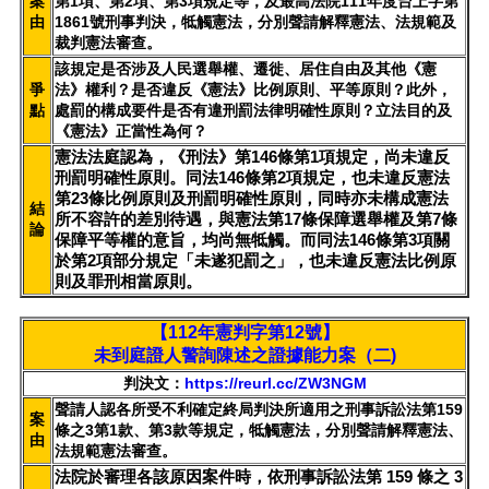
案
第1項、第2項、第3項規定等，及最高法院111年度台上字第
由
1861號刑事判決，牴觸憲法，分別聲請解釋憲法、法規範及
裁判憲法審查。
該規定是否涉及人民選舉權、遷徙、居住自由及其他《憲
爭
法》權利？是否違反《憲法》比例原則、平等原則？此外，
點
處罰的構成要件是否有違刑罰法律明確性原則？立法目的及
《憲法》正當性為何？
憲法法庭認為，《刑法》第146條第1項規定，尚未違反
刑罰明確性原則。同法146條第2項規定，也未違反憲法
第23條比例原則及刑罰明確性原則，同時亦未構成憲法
結
所不容許的差別待遇，與憲法第17條保障選舉權及第7條
論
保障平等權的意旨，均尚無牴觸。而同法146條第3項關
於第2項部分規定「未遂犯罰之」，也未違反憲法比例原
則及罪刑相當原則。
【112年憲判字第12號】
未到庭證人警詢陳述之證據能力案（二)
判決文：
https://reurl.cc/ZW3NGM
聲請人認各所受不利確定終局判決所適用之刑事訴訟法第159
案
條之3第1款、第3款等規定，牴觸憲法，分別聲請解釋憲法、
由
法規範憲法審查。
法院於審理各該原因案件時，依刑事訴訟法第 159 條之 3