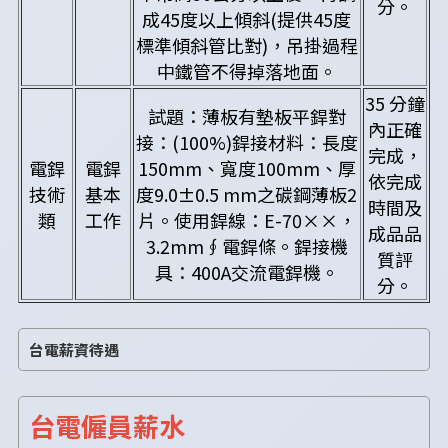
分。
成45度以上傾斜(提供45度
標準傾斜管比對)，吊掛過程
中鐵管不得掉落地面。
35 分鐘
試題：薄板有墊板平銲對
內正確
接：(100%)銲接材料：長度
完成，
電銲
電銲
150mm、寬度100mm、厚
依完成
技術
基本
度9.0±0.5 mm之碳鋼薄板2
時間及
類
工作
片。使用銲線：E-70××，
成品品
3.2mm∮電銲條。銲接機
質評
具：400A交流電銲機。
分。
台電薪資待遇
台電僱員薪水