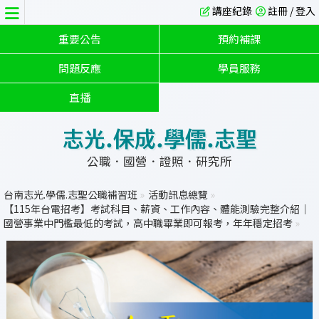
講座紀錄
註冊 / 登入
重要公告
預約補課
問題反應
學員服務
直播
志光.保成.學儒.志聖
公職．國營．證照．研究所
台南志光.學儒.志聖公職補習班
»
活動訊息總覽
»
【115年台電招考】考試科目、薪資、工作內容、體能測驗完整介紹｜
國營事業中門檻最低的考試，高中職畢業即可報考，年年穩定招考
»