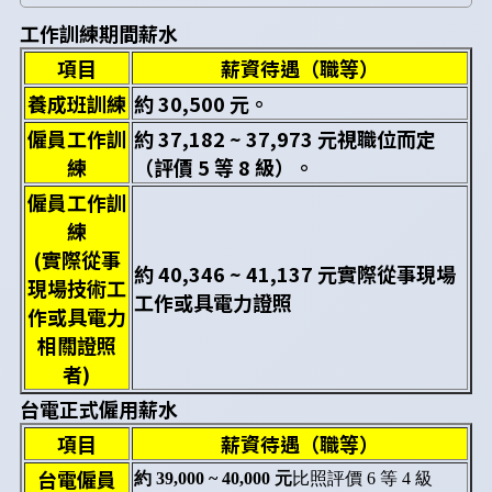
工作訓練期間薪水
項目
薪資待遇（職等）
養成班訓練
約 30,500 元。
僱員工作訓
約 37,182 ~ 37,973 元
視職位而定
練
（評價 5 等 8 級）。
僱員工作訓
練
(實際從事
約 40,346 ~ 41,137 元
實際從事現場
現場技術工
工作或具電力證照
作或具電力
相關證照
者)
台電正式僱用薪水
項目
薪資待遇（職等）
台電僱員
約 39,000 ~ 40,000 元
比照評價 6 等 4 級