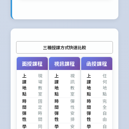
三種授課方式快速比較
面授課程
視訊課程
函授課程
上
現
上
視
上
任
課
場
課
訊
課
何
地
教
地
教
地
地
點
室
點
室
點
點
時
固
時
彈
時
完
間
定
間
性
間
全
彈
時
彈
安
彈
自
性
間
性
排
性
由
學
同
學
安
學
自