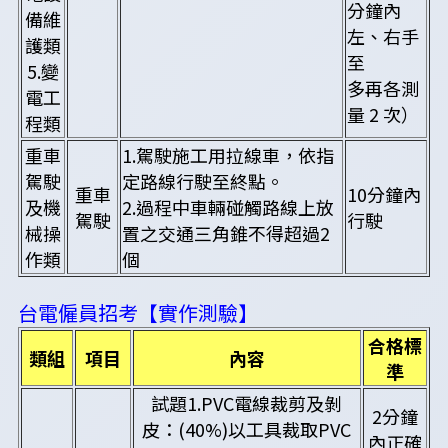
分鐘內
備維
左、右手
護類
至
5.變
多再各測
電工
量 2 次）
程類
重車
1.駕駛施工用拉線車，依指
駕駛
定路線行駛至終點。
重車
10分鐘內
及機
2.過程中車輛碰觸路線上放
駕駛
行駛
械操
置之交通三角錐不得超過2
作類
個
台電僱員招考【實作測驗】
合格標
類組
項目
內容
準
試題1.PVC電線裁剪及剝
2分鐘
皮：(40%)以工具裁取PVC
內正確