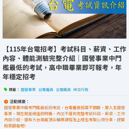
【115年台電招考】考試科目、薪資、工作
內容、體能測驗完整介紹｜國營事業中門
檻最低的考試，高中職畢業即可報考，年
年穩定招考
標籤：
國營事業
台電僱員
台電職員
綜合行政
活動摘要：
國營事業中報考門檻最低的考試，台電僱員招募不間斷，要入主國營
事業，現在就是絕佳的時機，內文不僅有完整考試科目、薪資、工作
內容介紹，還有大台南最頂尖輔導課程及上榜生考取心得分享，趕緊
點我觀看吧!