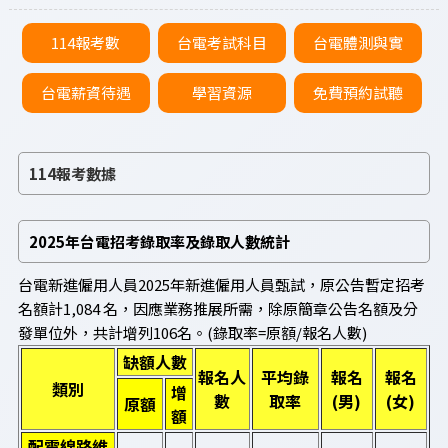
114報考數
台電考試科目
台電體測與實
台電薪資待遇
學習資源
免費預約試聽
114報考數據
2025年台電招考錄取率及錄取人數統計
台電新進僱用人員2025年新進僱用人員甄試，原公告暫定招考
名額計1,084 名，因應業務推展所需，除原簡章公告名額及分
發單位外，共計增列106名。(錄取率=原額/報名人數)
缺額人數
報名人
平均錄
報名
報名
類別
增
數
取率
(男)
(女)
原額
額
配電線路維