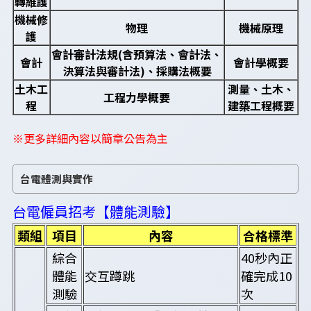
轉維護
機械修
物理
機械原理
護
會計審計法規(含預算法、會計法、
會計
會計學概要
決算法與審計法)、採購法概要
土木工
測量、土木、
工程力學概要
程
建築工程概要
※更多詳細內容以簡章公告為主
台電體測與實作
台電僱員招考【體能測驗】
類組
項目
內容
合格標準
綜合
40秒內正
體能
交互蹲跳
確完成10
測驗
次