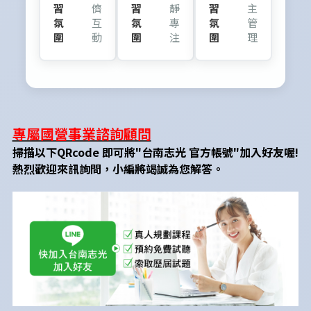
習
儕
習
靜
習
主
氛
互
氛
專
氛
管
圍
動
圍
注
圍
理
專屬國營事業諮詢顧問
掃描以下QRcode 即可將"台南志光 官方帳號"加入好友喔!
熱烈歡迎來訊詢問，小編將竭誠為您解答。