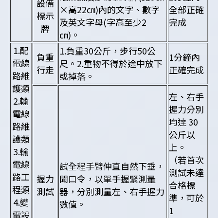
設備
×高22㎝)內的文字、數字
全部正確
標示
及英文字母(字高至少2
完成
牌
㎝)。
1.配
1.負重30公斤，步行50公
負重
1分鐘內
電線
尺。2.重物不得於途中放下
行走
正確完成
路維
或掉落。
護類
左、右手
2.輸
握力分別
電線
均達 30
路維
公斤以
護類
上。
3.輸
（若首次
電線
試全程手臂伸直自然下垂，
測試未達
路工
握力
聞口令，以單手握緊測量
合格標
程類
測試
器，分別測量左、右手握力
準，可於
4.變
數值。
1
電設