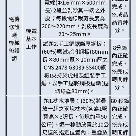
電線(Ф1.6 mm×500mm
完成，
長) 2段並剝除其一端之外
依成品
皮；每段電線裁剪長度為
電機
品質評
200～220mm，剝皮長度為
修護
分。
機電
20～25mm。
類
基本
機械
試題2.手工鋸鋸斷厚鋼板：
工作
8分鐘
修護
(60%)應試者將鋼板(80mm
內正確
類
長×80mm寬×10mm厚之
完成，
CNS 2473 G3039 SS400鋼
依完成
板)夾持於虎鉗及組裝手工
時間評
鋸，以手工鋸將鋼板鋸斷(鋸
分。
切線≧80mm)。
題1.枕木堆疊：(30%)將疊
80 秒鐘
放一起之兩塊枕木(各為1呎
內正確
寬高×3呎長，每塊約重50
完成，
公斤)，逐一移動放置於10公
依完成
尺遠的指定位置內，重疊放
時間評