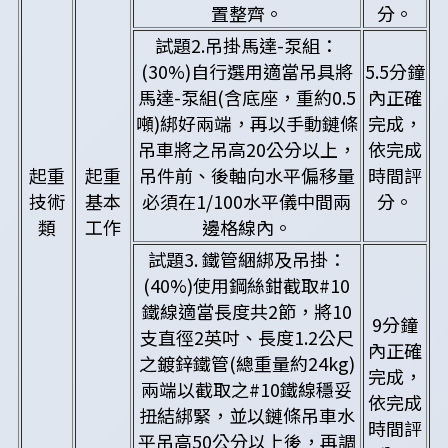
置整齊。
分。
試題2.吊掛馬達-泵組：
(30%)自行選用適當吊具將
5.5分鐘
馬達-泵組(含底座，重約0.5
內正確
噸)綁好兩端，再以手動鏈條
完成，
吊車將之吊高20公分以上，
依完成
起重
起重
吊件前、後軸向水平偏移量
時間評
技術
基本
必須在1/100水平儀中間兩
分。
類
工作
邊格線內。
試題3. 鐵管綑綁及吊掛：
(40%)使用鋼絲鉗截取#10
鐵線適當長度共2節，將10
9分鐘
支直徑2英吋、長度1.2公尺
內正確
之鍍鋅鐵管(總重量約24kg)
完成，
兩端以截取之#10鐵線穩妥
依完成
扭結綁緊，並以鏈條吊車水
時間評
平吊高50公分以上後，再調