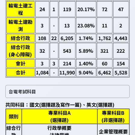
輸電土建工
24
1
119
20.17%
72
47
程
輸電土建勘
3
-
13
23.08%
11
2
測
綜合行政
108
22
6,205
1.74%
1,762
4,443
綜合行政
32
-
543
5.89%
321
222
(身心障礙)
會計
3
3
214
1.40%
60
154
合計
1,084
-
11,990
9.04%
6,462
5,528
台電考試科目
共同科目：國文(選擇題及寫作一篇)、英文(選擇題)
專業科目A
專業科目B
類別
(選擇題)
(非選擇題)
綜合行
行政學概要
企業管理概要
政
法律常識