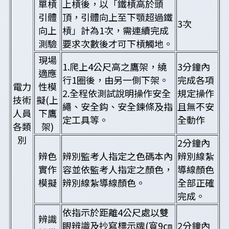
單槓
上槓後，以「鐵槓高於頭
引體
頂，引體向上至下顎超過鐵
3次
向上
槓」計為1次，需連續完成
測驗
要求次數後才可下槓觸地。
現場
1.爬上4公尺高之鷹架，繞
3分鐘內
適應
行1圈後，由另一側下架。
完成各項
電力
性模
2.全程依測試說明操作安全
規定操作
技術
擬(上
繩、安全鈎、安全鍊條及指
且無不安
人員
下鷹
定工具等。
全動作
各類
架)
別
2分鐘內
辨色
辨別監考人指定之色碼本內
辨別線紮
實作
容並依監考人指定之顏色，
導線顏色
模擬
辨別線紮導線顏色。
全部正確
完成。
依指示於距離4公尺處以雙
辨識
眼辨識及抄寫標示牌(寬9㎝
2分鐘內