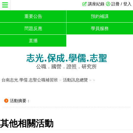
講座紀錄
註冊 / 登入
重要公告
預約補課
問題反應
學員服務
直播
志光.保成.學儒.志聖
公職．國營．證照．研究所
台南志光.學儒.志聖公職補習班
»
活動訊息總覽
»
»
活動摘要：
其他相關活動