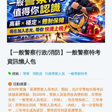
【一般警察行政/消防】一般警察特考
資訊懶人包
標籤：
警察
消防員
行政警察人員
一般警察特考
活動摘要：
自93年實施「基層警察人員考試」開始，允許非警校生報考以
填補基層警缺。到100年，警察人員進用改為雙軌制，非警校
生有「一般警察人員考試」（外軌），包含增加的二、三等考
試；而警校生則有「警察人員考試」（內軌）。統一分發制度
中，三等考生成為巡官，警特四等則是基層警員。