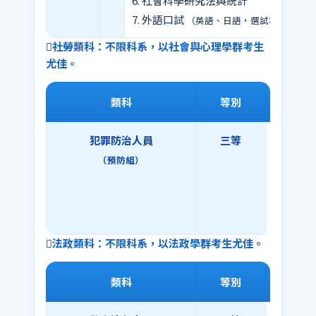
6. 社會科學研究法與統計
7. 外語口試
（英語、日語，選試科目）
社勞類科：不限科系，以社會與心理學群考生
尤佳。
類科
等別
犯罪防治人員
三等
3. 刑法
◎4. 
（預防組）
5. 心理學
6. 諮商
7. 社會
法政類科：不限科系，以法政學群考生尤佳。
類科
等別