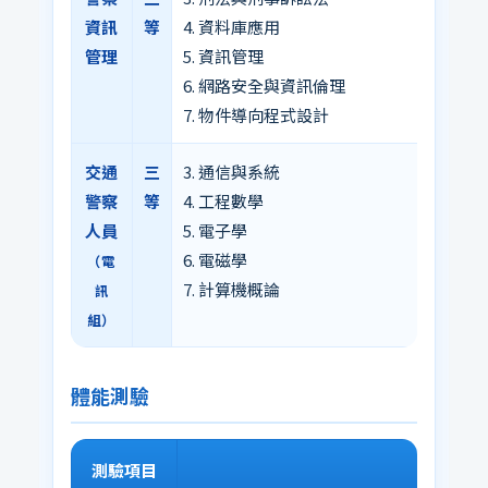
資訊
等
4. 資料庫應用
管理
5. 資訊管理
6. 網路安全與資訊倫理
7. 物件導向程式設計
交通
三
3. 通信與系統
警察
等
4. 工程數學
人員
5. 電子學
6. 電磁學
（電
7. 計算機概論
訊
組）
體能測驗
測驗項目
合格