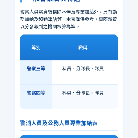
警察人員薪資結構除本俸及專業加給外，另有勤
務加給及超勤津貼等，本表僅供參考，實際薪資
以分發報到之機關核算為準。
等別
職稱
官職等
警察三等
科員、分隊長、隊員
警正四
本俸三
警察四等
科員、分隊長、隊員
警佐三
本俸三
警消人員及公務人員專業加給表