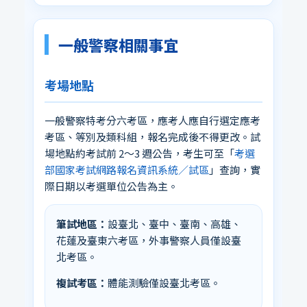
一般警察相關事宜
考場地點
一般警察特考分六考區，應考人應自行選定應考
考區、等別及類科組，報名完成後不得更改。試
場地點約考試前 2～3 週公告，考生可至「
考選
部國家考試網路報名資訊系統／試區
」查詢，實
際日期以考選單位公告為主。
筆試地區：
設臺北、臺中、臺南、高雄、
花蓮及臺東六考區，外事警察人員僅設臺
北考區。
複試考區：
體能測驗僅設臺北考區。