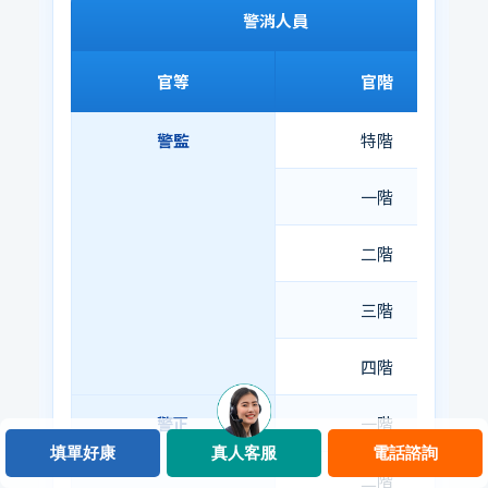
警消人員
官等
官階
警監
特階
一階
二階
三階
四階
警正
一階
填單好康
真人客服
電話諮詢
二階