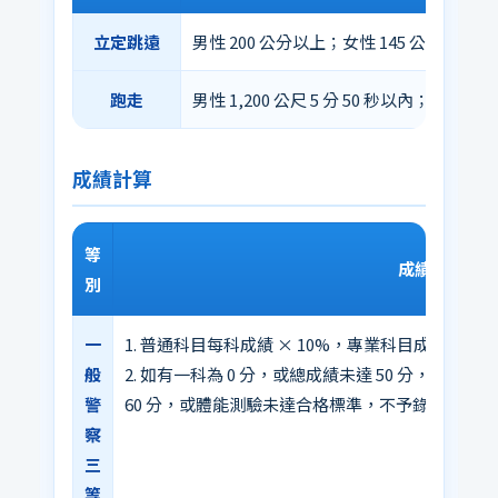
立定跳遠
男性 200 公分以上；女性 145 公分以上。
跑走
男性 1,200 公尺 5 分 50 秒以內；女性 1,2
成績計算
等
成績計算方式
別
一
1. 普通科目每科成績 × 10%，專業科目成績總和
般
2. 如有一科為 0 分，或總成績未達 50 分，或
警
60 分，或體能測驗未達合格標準，不予錄取。
察
三
等