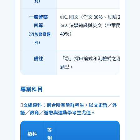
別）
一般警察
◎1. 國文（作文 80%、測驗 20%）
四等
※2. 法學知識與英文（中華民國憲法概要
40%）
（消防警察類
別）
備註
「◎」採申論式和測驗式之混合題型，
題型。
專業科目
文組類科：適合所有學群考生，以文史哲／外
語／教育／遊憩與運動學考生尤佳。
等
類科
專業
別