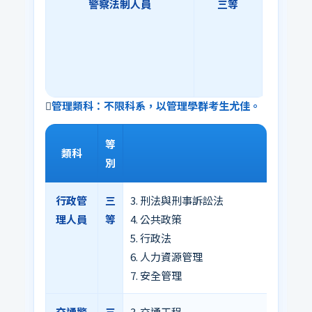
警察法制人員
三等
3. 刑法
4. 行政法
5. 立
6. 民法
7. 智慧
管理類科：不限科系，以管理學群考生尤佳。
等
類科
專業
別
行政管
三
3. 刑法與刑事訴訟法
理人員
等
4. 公共政策
5. 行政法
6. 人力資源管理
7. 安全管理
交通警
三
3. 交通工程