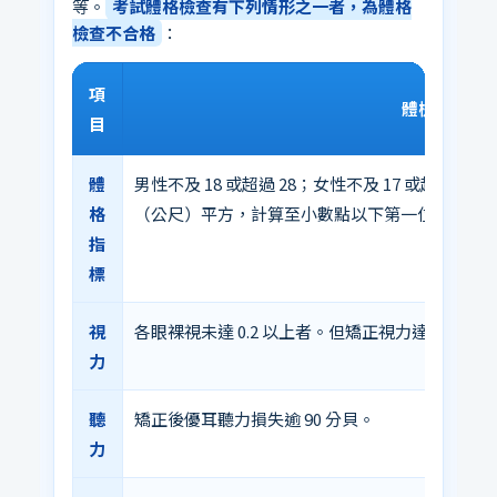
等。
考試體格檢查有下列情形之一者，為體格
檢查不合格
：
項
體檢標準說
目
體
男性不及 18 或超過 28；女性不及 17 或超過
格
（公尺）平方，計算至小數點以下第一位，小數
指
標
視
各眼裸視未達 0.2 以上者。但矯正視力達 1.0 以
力
聽
矯正後優耳聽力損失逾 90 分貝。
力