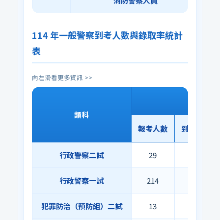
消防警察人員
114 年一般警察到考人數與錄取率統計
表
向左滑看更多資訊 >>
類科
報考人數
到考人數
行政警察二試
29
28
行政警察一試
214
131
犯罪防治（預防組）二試
13
12