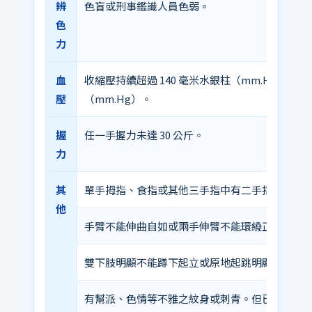
辨
色盲或刑事鑑識人員色弱。
色
力
血
收縮壓持續超過 140 毫米水銀柱（mm.Hg），舒
壓
（mm.Hg）。
握
任一手握力未達 30 公斤。
力
其
單手拇指、食指或其他三手指中有二手指以上缺
他
手臂不能伸曲自如或兩手伸臂不能環繞正常。
雙下肢明顯不能蹲下起立或原地起跳明顯不能自
有幫派、色情等不雅之紋身或刺青。但已清除，