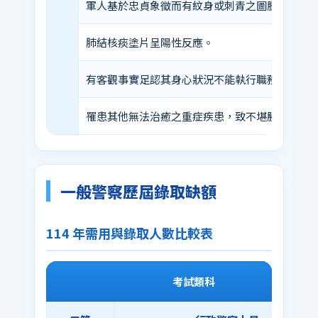
軍人基於忠貞象徵而有紋身或刺青之圖騰者，不
肺結核痰塗片呈陽性反應。
有客觀事實足認其身心狀況不能執行職務。
罹患其他無法治癒之重症疾患，致不堪勝任職務
一般警察歷屆錄取缺額
114 年需用與錄取人數比較表
考試類科