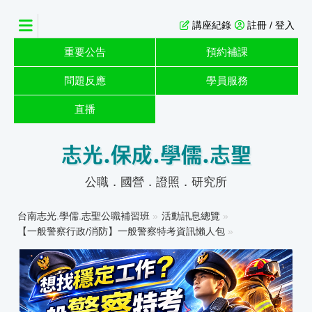
講座紀錄
註冊 / 登入
重要公告
預約補課
問題反應
學員服務
直播
志光.保成.學儒.志聖
公職．國營．證照．研究所
台南志光.學儒.志聖公職補習班
»
活動訊息總覽
»
【一般警察行政/消防】一般警察特考資訊懶人包
»