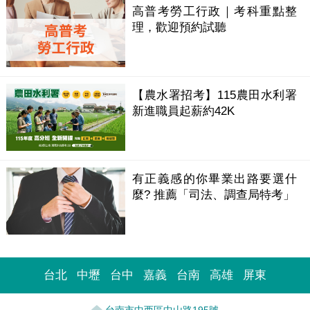
高普考勞工行政｜考科重點整
理，歡迎預約試聽
【農水署招考】115農田水利署
新進職員起薪約42K
有正義感的你畢業出路要選什
麼? 推薦「司法、調查局特考」
台北
中壢
台中
嘉義
台南
高雄
屏東