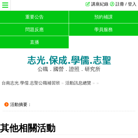
講座紀錄
註冊 / 登入
重要公告
預約補課
問題反應
學員服務
直播
志光.保成.學儒.志聖
公職．國營．證照．研究所
台南志光.學儒.志聖公職補習班
»
活動訊息總覽
»
»
活動摘要：
其他相關活動