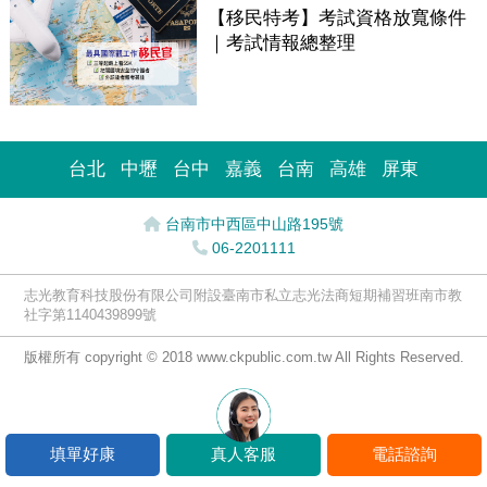
【移民特考】考試資格放寬條件
｜考試情報總整理
台北
中壢
台中
嘉義
台南
高雄
屏東
台南市中西區中山路195號
06-2201111
志光教育科技股份有限公司附設臺南市私立志光法商短期補習班南市教
社字第1140439899號
版權所有 copyright © 2018 www.ckpublic.com.tw All Rights Reserved.
填單好康
真人客服
電話諮詢