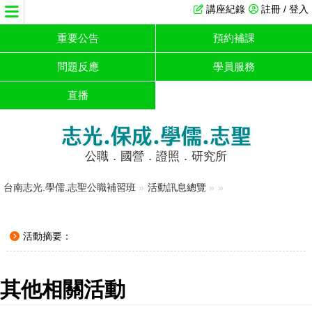
講座紀錄
註冊 / 登入
重要公告
預約補課
問題反應
學員服務
直播
志光.保成.學儒.志聖
公職．國營．證照．研究所
台南志光.學儒.志聖公職補習班
»
活動訊息總覽
»
»
活動摘要：
其他相關活動