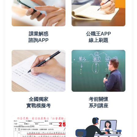
課業解惑
公職王APP
諮詢APP
線上刷題
全國獨家
考前關懷
實戰模擬考
系列講座