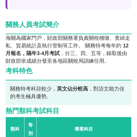
關務人員考試簡介
海關為國家門戶，財政部關務署負責關稅稽徵、查緝走
私、貿易統計及執行管制等工作。 關務特考每年約
12
月報名，隔年3-4月考試
，分三、四、五等，錄取後由
財政部依成績分發至各地區關稅局訓練任用。
考科特色
關務特考科目較少，
英文佔分較高
，對語文能力佳
的考生極具優勢。
熱門類科考試科目
等
類科
專業科目
別