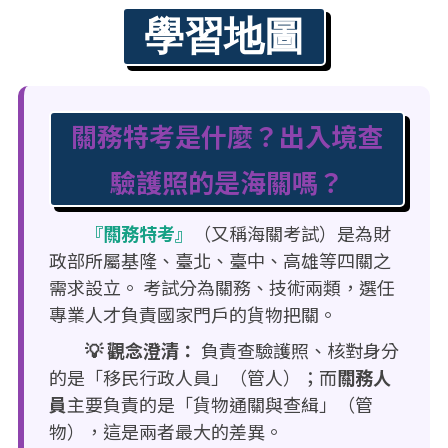
學習地圖
關務特考是什麼？出入境查
驗護照的是海關嗎？
『關務特考』
（又稱海關考試）是為財
政部所屬基隆、臺北、臺中、高雄等四關之
需求設立。 考試分為關務、技術兩類，選任
專業人才負責國家門戶的貨物把關。
💡 觀念澄清：
負責查驗護照、核對身分
的是「移民行政人員」（管人）；而
關務人
員
主要負責的是「貨物通關與查緝」（管
物），這是兩者最大的差異。