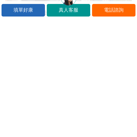
填單好康
真人客服
電話諮詢
台北志光高普考勞工行政課程快訊
高普考財稅行政 最新課程介紹
台北
中壢
台中
嘉義
台南
高雄
屏東