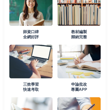
師資口碑
教材編製
全網好評
歸納完整
三效學習
申論批改
快速考取
專屬APP