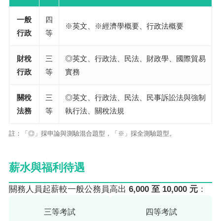
一般
四
※英文、※經濟學概要、行政法概要
行政
等
財稅
三
◎英文、行政法、民法、財政學、國際貿易
行政
等
實務
關稅
三
◎英文、行政法、民法、民事訴訟法與強制
法務
等
執行法、關稅法規
註：「◎」採申論與測驗混合題型，「※」採全測驗題型。
薪水與福利待遇
關務人員起薪較一般公務員高出
6,000 至 10,000 元
：
三等考試
四等考試