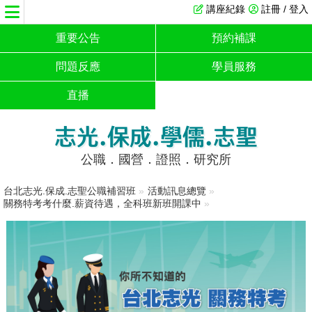
講座紀錄
註冊 / 登入
重要公告
預約補課
問題反應
學員服務
直播
志光.保成.學儒.志聖
公職．國營．證照．研究所
台北志光.保成.志聖公職補習班
»
活動訊息總覽
»
關務特考考什麼.薪資待遇，全科班新班開課中
»