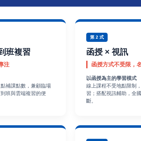
第 2 式
d到班複習
函授 × 視訊
專注
函授方式不受限，
以函授為主的學習模式
0 點補課點數，兼顧臨場
線上課程不受地點限制
有到班與雲端複習的便
習；搭配視訊輔助，全
斷。