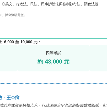
◎英文、行政法、民法、民事訴訟法與強制執行法、關稅法規
※」採全測驗題型。
出
6,000 至 10,000 元
：
四等考試
約 43,000 元
 - 王O伶
險的方式就是選擇志光。行政法陳治宇老師的板書雖然細膩，但