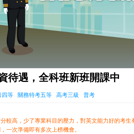
薪資待遇，全科班新班開課中
考四等
關務特考五等
高考三級
普考
佔分較高，少了專業科目的壓力，對英文能力好的考生
劃，一次準備即有多次上榜機會。