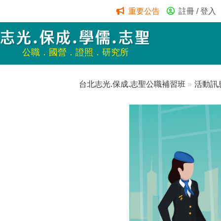
重要公告
註冊 / 登入
志光.保成.學儒.志聖
公職．國營．證照．研究所
台北志光.保成.志聖公職補習班
»
活動訊