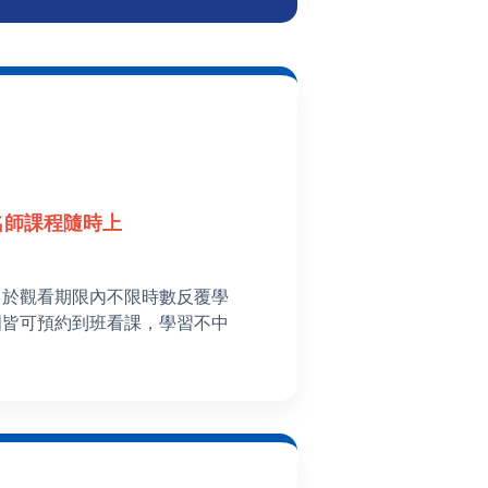
名師課程隨時上
，於觀看期限內不限時數反覆學
國皆可預約到班看課，學習不中