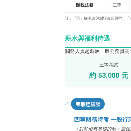
關稅法務
三等
註：「◎」採申論與測驗混合題型，「
薪水與福利待遇
關務人員起薪較一般公務員高
三等考試
約 53,000 元
考取經驗談
四等關務特考 一般行政
「對於沒有基礎的我，最保