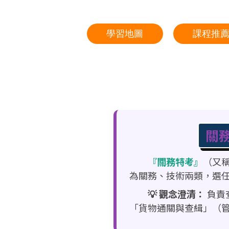
學習地圖
課程推
關
『關務特考』
（又
為關務、技術兩類，選
💡 觀念澄清：
負責
「貨物通關與查緝」（