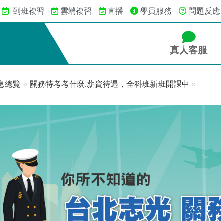
到班複習
雲端複習
直播
學員服務
問題反應
真人客服
息總覽
»
關務特考考什麼.薪資待遇，全科班新班開課中
»