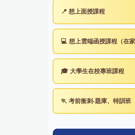
📍 想上面授課程
💻 想上雲端函授課程（在
🎓 大學生在校專班課程
🏃 考前衝刺-題庫、特訓班