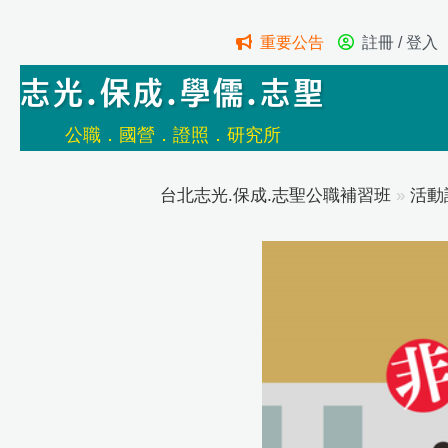
重要公告
註冊 / 登入
志光.保成.學儒.志聖
公職．國營．證照．研究所
台北志光.保成.志聖公職補習班
»
活動