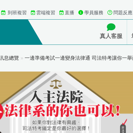
到班複習
雲端複習
直播
學員服務
問題反應
真人客服
訊息總覽
»
一邊準備考試一邊變身法律通 司法特考讓你一舉