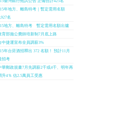
115臺灣銀行甄試公告 正備合計425名
115年地方、離島特考｜暫定需用名額
,927名
115地方、離島特考 暫定需用名額出爐
教育部拋公費師培新制7月底上路
台中捷運宣布全員調薪3%
115年台菸酒招釋出 372 名額！ 預計11月
後招考
中華郵政規畫7月先調薪2千或4千、明年再
調升4％ 估2.5萬員工受惠