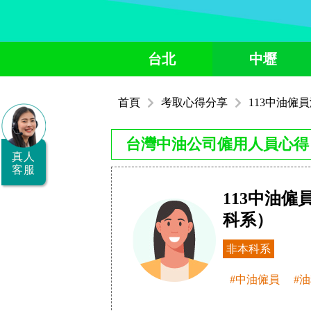
全
台北
中壢
國
公
首頁
考取心得分享
113中油僱
職/
就
台灣中油公司僱用人員心得
業/
真人
客服
證
113中油僱
照
科系）
服
務
非本科系
據
#中油僱員
#
點