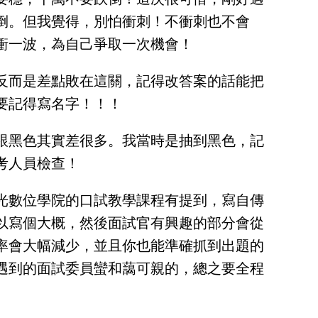
倒。但我覺得，別怕衝刺！不衝刺也不會
衝一波，為自己爭取一次機會！
反而是差點敗在這關，記得改答案的話能把
要記得寫名字！！！
跟黑色其實差很多。我當時是抽到黑色，記
考人員檢查！
光數位學院的口試教學課程有提到，寫自傳
以寫個大概，然後面試官有興趣的部分會從
率會大幅減少，並且你也能準確抓到出題的
遇到的面試委員蠻和藹可親的，總之要全程