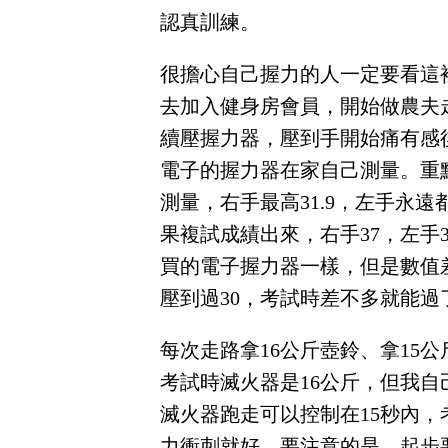
認真訓練。
很擔心自己握力的人一定要看這
去加入健身房會員，開始做農夫
續壓握力器，壓到手開始痛有感
電子的握力器在家自己測量。重
測量，右手最高31.9，左手永遠
果複試成績出來，右手37，左手
買的電子握力器一樣，但是數值
壓到過30，考試時差不多就能過
每次走路拿16公斤壺鈴、拿15
考試時滅火器是16公斤，但我自
滅火器跑走可以控制在15秒內
力衝刺就好。要注意的是，起步