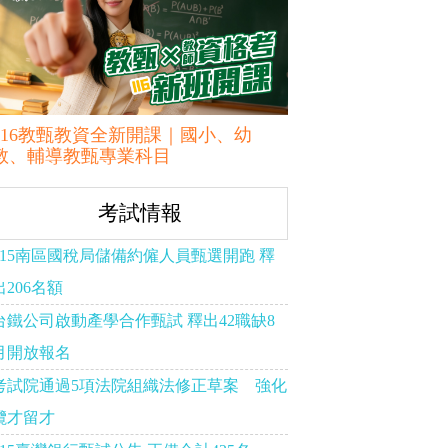
116教甄教資全新開課｜國小、幼
教、輔導教甄專業科目
考試情報
115南區國稅局儲備約僱人員甄選開跑 釋
出206名額
台鐵公司啟動產學合作甄試 釋出42職缺8
月開放報名
考試院通過5項法院組織法修正草案 強化
攬才留才