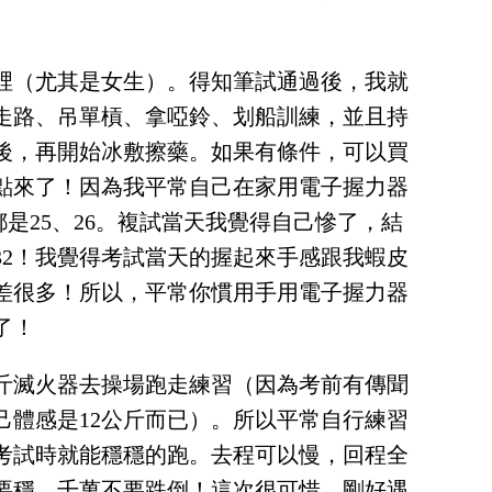
裡（尤其是女生）。得知筆試通過後，我就
走路、吊單槓、拿啞鈴、划船訓練，並且持
後，再開始冰敷擦藥。如果有條件，可以買
點來了！因為我平常自己在家用電子握力器
都是25、26。複試當天我覺得自己慘了，結
32！我覺得考試當天的握起來手感跟我蝦皮
差很多！所以，平常你慣用手用電子握力器
了！
公斤滅火器去操場跑走練習（因為考前有傳聞
己體感是12公斤而已）。所以平常自行練習
，考試時就能穩穩的跑。去程可以慢，回程全
要穩，千萬不要跌倒！這次很可惜，剛好遇