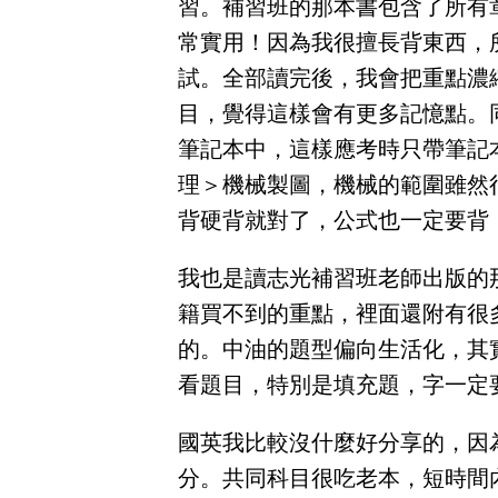
習。補習班的那本書包含了所有
獲
常實用！因為我很擅長背東西，
得
試。全部讀完後，我會把重點濃
500
目，覺得這樣會有更多記憶點。
元
筆記本中，這樣應考時只帶筆記
折
理＞機械製圖，機械的範圍雖然
扣！
背硬背就對了，公式也一定要背
北
北
基
我也是讀志光補習班老師出版的
區
籍買不到的重點，裡面還附有很
桃
竹
的。中油的題型偏向生活化，其
苗
區
看題目，特別是填充題，字一定
中
彰
投
國英我比較沒什麼好分享的，因
區
分。共同科目很吃老本，短時間
雲
嘉