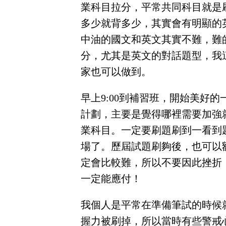
業科目拉分，平常共同科目就是刷
南
區
多少就背多少，其實會有明顯的
高
屏
中油的國文和英文其實不難，難
地
區
分，尤其是英文的對話題型，我
東
家也可以做到。
部
離
島
早上9:00到補習班，開始美好的
超
級
計劃，主要是覺得哪裡需要加強
函
授
業科目。一定要刷題刷到一看到
/
金
榜
場了。歷屆試題刷夠後，也可以
函
授
定會比較難，所以不要因此挫折
一定能應付！
我個人是平常在準備筆試的時候
握力被刷掉，所以當時有些警戒