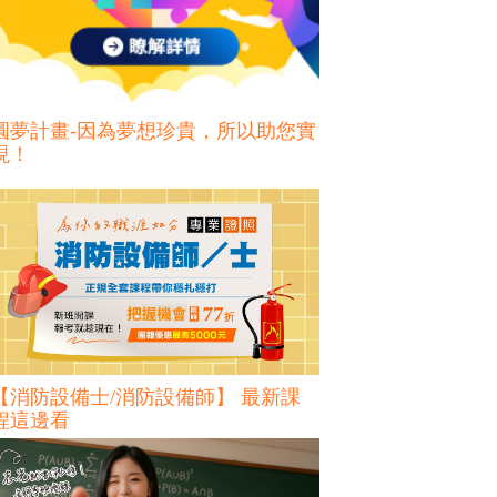
圓夢計畫-因為夢想珍貴，所以助您實
現！
【消防設備士/消防設備師】 最新課
程這邊看