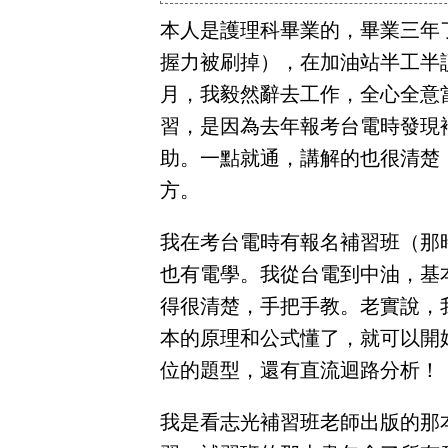
立
本人是護理科畢業的，畢業三年
即
握力被刷掉），在加油站半工半
加
月，我毅然辭去工作，全心全意
入
習，是因為去年報考台電時發現
LINE
助。一點就通，講解的也很清楚
官
方。
方
帳
我在考台電時有報名補習班（那
號
也有電學。我從台電到中油，基
享
得很清楚，手把手教。老實說，
專
本的原理和公式懂了，就可以開
人
位的題型，還有直流迴路分析！
服
務
，
我是看志光補習班老師出版的那
再