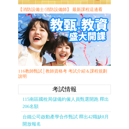
【消防設備士/消防設備師】 最新課程這邊看
116教師甄試│教師資格考 考試介紹＆課程規劃
說明
考試情報
115南區國稅局儲備約僱人員甄選開跑 釋出
206名額
台鐵公司啟動產學合作甄試 釋出42職缺8月
開放報名