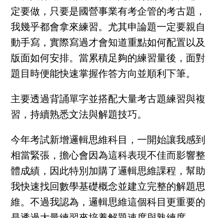
定要做，只要是國營事業有考企管的考古題，
我幾乎都會拿來練習。尤其申論題一定要親自
動手寫，實際寫過才會知道重點如何配置以及
版面如何安排。當累積足夠的練習量後，面對
題目時便能快速掌握作答方向並順利下筆。
主要透過背誦單字並搭配大量考古題練習與複
習，持續熟悉文法與解題技巧。
今年考試新增邏輯思維科目，一開始讓我感到
相當緊張，擔心會因為這科表現不佳而影響整
體成績，因此特別加購了邏輯思維課程，幫助
我快速找回數學基礎概念並建立完整的解題思
維。不過我認為，邏輯思維這個科目更重要的
是透過大量練習來培養解題速度與熟練度。