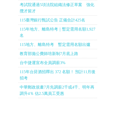
考試院通過5項法院組織法修正草案 強化
攬才留才
115臺灣銀行甄試公告 正備合計425名
115年地方、離島特考｜暫定需用名額1,927
名
115地方、離島特考 暫定需用名額出爐
教育部拋公費師培新制7月底上路
台中捷運宣布全員調薪3%
115年台菸酒招釋出 372 名額！ 預計11月後
招考
中華郵政規畫7月先調薪2千或4千、明年再
調升4％ 估2.5萬員工受惠