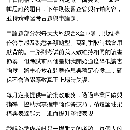
輯思維的題目，下午則複習企管與行銷內容，
並持續練習考古題與申論題。
申論題部分我每天大約練習8至12題，以維持
作答手感及熟悉各類題型。寫到手酸時我會用
默背的。一路到考試前我大致維持相同的讀書
節奏，但考試前兩個星期我開始適度降低讀書
強度，將重心放在調整作息與穩定心態上，確
保不會過累導致真正上場時失誤。
每月定期提供申論批改服務，透過專業回饋與
指導，協助我掌握申論作答技巧，精進論述架
構與表達能力，進而提升整體表現。
我認為準備考試是一場耐力的考驗。每個人的