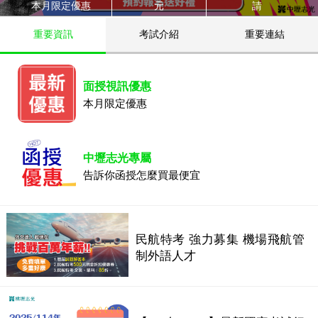
本月限定優惠
元
請
重要資訊
考試介紹
重要連結
面授視訊優惠
本月限定優惠
中壢志光專屬
告訴你函授怎麼買最便宜
民航特考 強力募集 機場飛航管
制外語人才