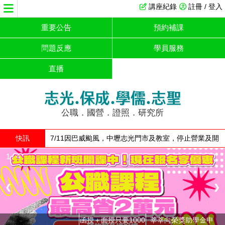
講座紀錄
註冊 / 登入
重要公告
預約補課
問題反應
學員服務
直播
志光.保成.學儒.志聖
公職．國營．證照．研究所
快訊
7/11因巴威颱風，中壢志光門市及教室，停止營業及開
放
1 / 4
❮
❯
函授＋面授只要1000
莘莘向榮獎助學金申