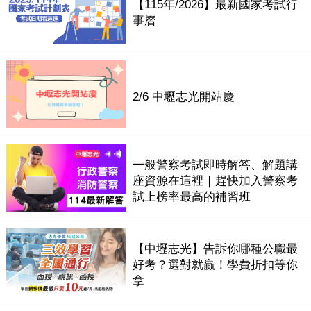
【115年/2026】最新國家考試行
事曆
2/6 中壢志光開站慶
一般警察考試即時解答、解題講
座資源在這裡｜趕快加入警察考
試上榜率最高的補習班
【中壢志光】告訴你哪種公職最
好考？選對就贏！學費折扣等你
拿