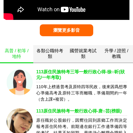
瀏覽更多影音
高普 / 初等 /
各類公職特考
國營就業考試
升學 / 證照 /
地特
類
類
教職
113原住民族特考三等一般行政心得-徐○昕(狀
元/一年考取)
110年上榜過普考及原特四等民政，後來因爲想專
心準備高考及原特三等而離職，準備期間約一年
（含上課+複習）。
113原住民族特考一般行政心得-唐○芸(榜眼)
原任職於公股銀行，因嚮往回到原鄉工作而決定
報考原住民特考。前期邊在銀行工作邊準備四等
的考試，結果不如預期，最後決心離職全職投入