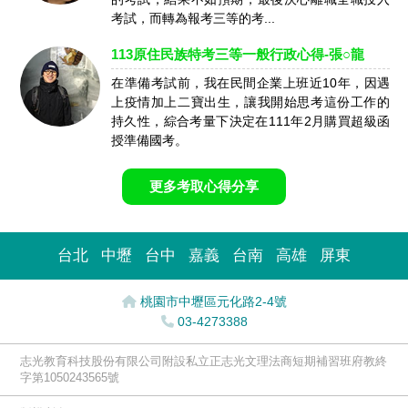
考試，而轉為報考三等的考...
113原住民族特考三等一般行政心得-張○龍
在準備考試前，我在民間企業上班近10年，因遇
上疫情加上二寶出生，讓我開始思考這份工作的
持久性，綜合考量下決定在111年2月購買超級函
授準備國考。
更多考取心得分享
台北
中壢
台中
嘉義
台南
高雄
屏東
桃園市中壢區元化路2-4號
03-4273388
志光教育科技股份有限公司附設私立正志光文理法商短期補習班府教終
字第1050243565號