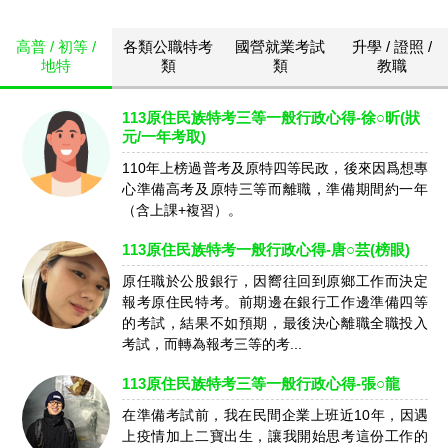
高普 / 初等 /
各類公職特考
國營就業考試
升學 / 證照 /
地特
類
類
教職
113原住民族特考三等一般行政心得-徐○昕(狀
元/一年考取)
110年上榜過普考及原特四等民政，後來因爲想專
心準備高考及原特三等而離職，準備期間約一年
（含上課+複習）。
113原住民族特考一般行政心得-唐○芸(榜眼)
原任職於公股銀行，因嚮往回到原鄉工作而決定
報考原住民特考。前期邊在銀行工作邊準備四等
的考試，結果不如預期，最後決心離職全職投入
考試，而轉為報考三等的考...
113原住民族特考三等一般行政心得-張○龍
在準備考試前，我在民間企業上班近10年，因遇
上疫情加上二寶出生，讓我開始思考這份工作的