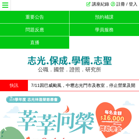
講座紀錄
註冊 / 登入
重要公告
預約補課
問題反應
學員服務
直播
志光.保成.學儒.志聖
公職．國營．證照．研究所
快訊
7/11因巴威颱風，中壢志光門市及教室，停止營業及開
放
1 / 4
❮
❯