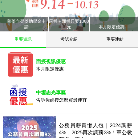
莘莘向榮獎助學金申
函授＋面授只要1000
請
元
本月限定優惠
重要資訊
考試介紹
重要連結
面授視訊優惠
本月限定優惠
中壢志光專屬
告訴你函授怎麼買最便宜
公務員薪資懶人包｜2024調薪
4%，2025再次調薪3%！軍公教