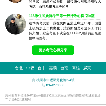
的考試，結果不如預期，最後決心離職全職投入
考試，而轉為報考三等的考...
113原住民族特考三等一般行政心得-張○龍
在準備考試前，我在民間企業上班近10年，因遇
上疫情加上二寶出生，讓我開始思考這份工作的
持久性，綜合考量下決定在111年2月購買超級函
授準備國考。
更多考取心得分享
台北
中壢
台中
嘉義
台南
高雄
屏東
桃園市中壢區元化路2-4號
03-4273388
志光教育科技股份有限公司附設私立正志光文理法商短期補習班府教終
字第1050243565號