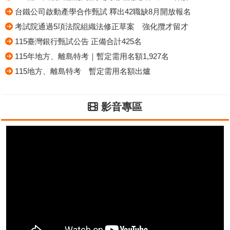
台鐵公司啟動產學合作甄試 釋出42職缺8月開放報名
考試院通過5項法院組織法修正草案 強化攬才留才
115臺灣銀行甄試公告 正備合計425名
115年地方、離島特考｜暫定需用名額1,927名
115地方、離島特考 暫定需用名額出爐
影音專區