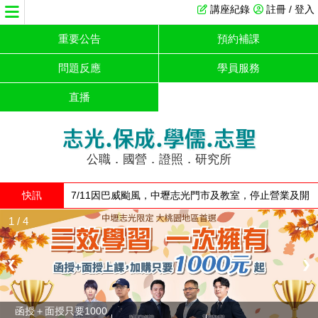
講座紀錄
註冊 / 登入
重要公告
預約補課
問題反應
學員服務
直播
志光.保成.學儒.志聖
公職．國營．證照．研究所
快訊
7/11因巴威颱風，中壢志光門市及教室，停止營業及開
放
1 / 4
❮
❯
函授＋面授只要1000