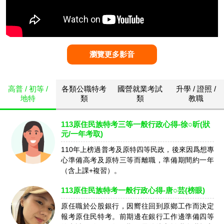
瀏覽更多影音
高普 / 初等 /
各類公職特考
國營就業考試
升學 / 證照 /
地特
類
類
教職
113原住民族特考三等一般行政心得-徐○昕(狀
元/一年考取)
110年上榜過普考及原特四等民政，後來因爲想專
心準備高考及原特三等而離職，準備期間約一年
（含上課+複習）。
113原住民族特考一般行政心得-唐○芸(榜眼)
原任職於公股銀行，因嚮往回到原鄉工作而決定
報考原住民特考。前期邊在銀行工作邊準備四等