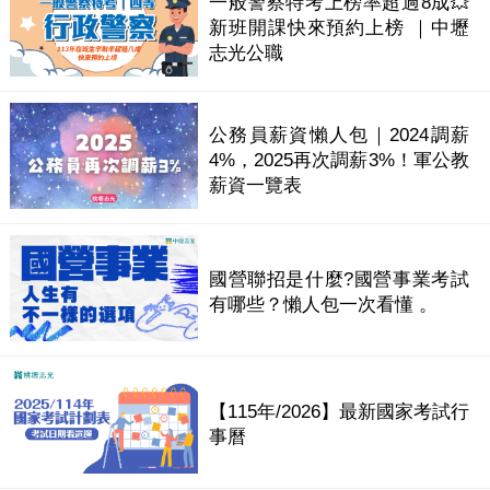
一般警察特考上榜率超過8成💥
新班開課快來預約上榜 ｜中壢
志光公職
公務員薪資懶人包｜2024調薪
4%，2025再次調薪3%！軍公教
薪資一覽表
國營聯招是什麼?國營事業考試
有哪些？懶人包一次看懂 。
【115年/2026】最新國家考試行
事曆