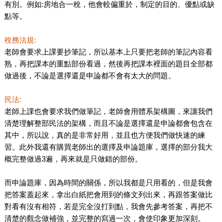
有別。例如:房地合一稅，他會較偏重於，制定的目的、優點或缺
點等。
稅務法規:
老師會要求上課要抄筆記，所以基本上只要把老師的筆記內容看
熟，再把課本的重點部份看過，然後再把課本裡面的題目全部都
做過後，不論是選擇還是申論都不會有太大的問題。
民法:
老師上課也會要求我們做筆記，老師會用體系架構圖，來讓我們
清楚理解整部民法的架構，而且不論是選擇還是申論都會包含在
其中，所以說，真的是非常好用，並且也方便我們做快速的練
習。此外我還有購買老師出的選擇及申論題庫，選擇的部分我大
概完整做過3遍，再來就是只做錯的部份。
而申論題庫，因為時間的關係，所以我都是只用看的，但是我會
把答案蓋起來，拿出白紙把會用到的條文列出來，再跟答案做比
對看有沒有相符，若是完全沒打到點，我會先參考答案，再把不
清楚的觀念做補強，並完整的寫過一次，會使印象更加深刻。