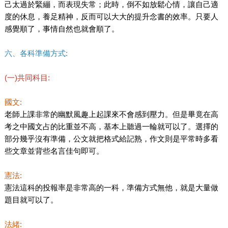
己太過於緊繃，而表現失常；此時，倒不如放鬆心情，讓自己適
度的休息，養足精神，反而可以大大的提升念書的效率。只要人
感覺順了，事情自然也就會順了。
六、各科準備方式:
(一)共同科目:
國文:
老師上課非常的幽默風趣上起課來不會感到壓力。但是畢竟在高
考之中國文占的比重並不高，基本上聽過一輪就可以了。選擇的
部分幾乎沒有準備，公文就把格式給記熟，作文則是平常時多看
些文章並背些名言佳句即可。
憲法:
憲法這科的投報率是非常高的一科，準備方式無他，就是大量做
題目就可以了。
法緒: