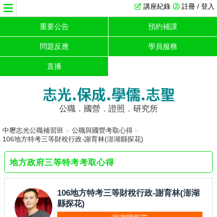
講座紀錄
註冊 / 登入
重要公告
預約補課
問題反應
學員服務
直播
志光.保成.學儒.志聖
公職．國營．證照．研究所
中壢志光公職補習班
»
公職與國營考取心得
»
106地方特考三等財稅行政-謝育林(澎湖縣探花)
地方政府三等特考考取心得
106地方特考三等財稅行政-謝育林(澎湖
縣探花)