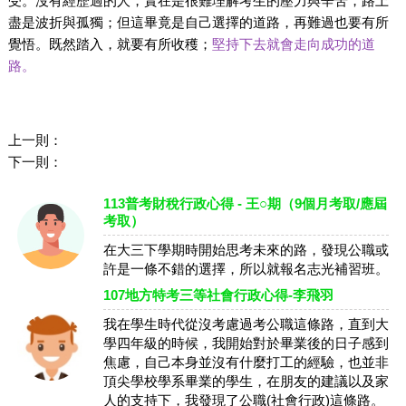
受。沒有經歷過的人，實在是很難理解考生的壓力與辛苦，路上
盡是波折與孤獨；但這畢竟是自己選擇的道路，再難過也要有所
覺悟。既然踏入，就要有所收穫；
堅持下去就會走向成功的道
路。
上一則：
下一則：
113普考財稅行政心得 - 王○期（9個月考取/應屆
考取）
在大三下學期時開始思考未來的路，發現公職或
許是一條不錯的選擇，所以就報名志光補習班。
107地方特考三等社會行政心得-李飛羽
我在學生時代從沒考慮過考公職這條路，直到大
學四年級的時候，我開始對於畢業後的日子感到
焦慮，自己本身並沒有什麼打工的經驗，也並非
頂尖學校學系畢業的學生，在朋友的建議以及家
人的支持下，我發現了公職(社會行政)這條路。