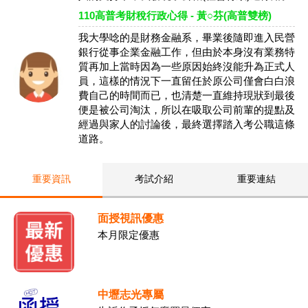
110高普考財稅行政心得 - 黃○芬(高普雙榜)
我大學唸的是財務金融系，畢業後隨即進入民營
銀行從事企業金融工作，但由於本身沒有業務特
質再加上當時因為一些原因始終沒能升為正式人
員，這樣的情況下一直留任於原公司僅會白白浪
費自己的時間而已，也清楚一直維持現狀到最後
便是被公司淘汰，所以在吸取公司前輩的提點及
經過與家人的討論後，最終選擇踏入考公職這條
道路。
重要資訊
考試介紹
重要連結
面授視訊優惠
本月限定優惠
中壢志光專屬