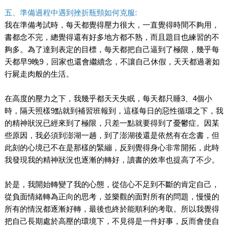
五、準備過程中遇到挫折瓶頸如何克服:
我在準備考試時，每天都覺得壓力很大，一直覺得時間不夠用，
書都念不完，總覺得還有好多地方都不熟，而且題目也練習的不
夠多。為了達到表定的目標，每天都把自己逼到了極限，幾乎每
天都早9晚9，回家也還會繼續念，不讓自己休假，天天都過著如
行屍走肉般的生活。
在高度的壓力之下，我幾乎都天天失眠，每天都只睡3、4個小
時，隔天照樣9點就到補習班報到，這樣每日的惡性循環之下，我
的精神狀況已經來到了極限，只差一點就要得到了憂鬱症。因某
些原因，我必須到澎湖一趟，到了澎湖後還是依然有在念書，但
此刻的心境已不在是那樣的緊繃，反到覺得身心非常開拓，此時
我發現我的精神狀況也逐漸的轉好，讀書的效率也提高了不少。
於是，我開始轉變了我的心態，從信心不足到不斷的肯定自己，
從負面情緒轉為正向的思考，並樂觀的面對所有的問題，慢慢的
所有的情況都逐漸好轉，最後也終於能順利的考取。所以我覺得
把自己長期處於高壓的環境下，不見得是一件好事，反而會使自