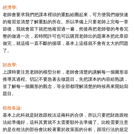
經濟學:
老師會要求我們把課本裡頭的重點給圈起來，可方便我們做快速
的複習並清楚了解重點的所在。所以準備上只要老師上完每一章
節後，我就會當下就把他複習過一遍，然後再把老師發的考卷完
整的做過一次，若時間許可也可以購買老師出的題庫本把此章節
做完，就這樣一直不斷的循環，基本上這樣就不會有太大的問題
了。
財政學:
上課時要注意老師的模型分析，老師會清楚的講解每一個圖形並
推導其過程。切記不要急著去做題目，先把課本的內容給熟讀，
並了解每一個圖形的觀念，等全部都理解清楚的時候再來開始寫
題目。
租稅各論:
基本上此科就是財政跟稅法這兩科的合併，所以只要把財政跟稅
法給準備好，這科其實就不太需要額外去準備了。比較需要注意
的是在稅法的部份會比較著重於政策面的分析，跟現行法的規定