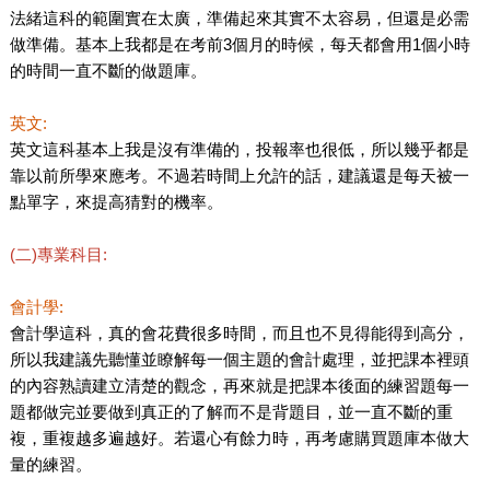
法緒這科的範圍實在太廣，準備起來其實不太容易，但還是必需
做準備。基本上我都是在考前3個月的時候，每天都會用1個小時
的時間一直不斷的做題庫。
英文:
英文這科基本上我是沒有準備的，投報率也很低，所以幾乎都是
靠以前所學來應考。不過若時間上允許的話，建議還是每天被一
點單字，來提高猜對的機率。
(二)專業科目:
會計學:
會計學這科，真的會花費很多時間，而且也不見得能得到高分，
所以我建議先聽懂並瞭解每一個主題的會計處理，並把課本裡頭
的內容熟讀建立清楚的觀念，再來就是把課本後面的練習題每一
題都做完並要做到真正的了解而不是背題目，並一直不斷的重
複，重複越多遍越好。若還心有餘力時，再考慮購買題庫本做大
量的練習。