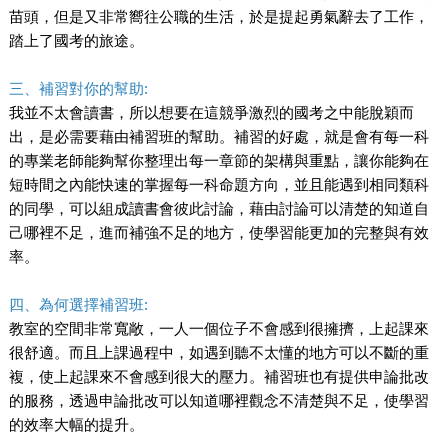
苗頭，但是又非常嚮往公職的生活，於是提起勇氣辭去了工作，
踏上了國考的旅途。
三、補習對你的幫助:
我並不太會讀書，所以想要在這競爭激烈的國考之中能脫穎而
出，是必需要藉由補習班的幫助。補習的好處，就是會有每一科
的專業老師能夠幫你整理出每一章節的架構與重點，讓你能夠在
短時間之內能快速的掌握每一科命題方向，並且能遇到相同類科
的同學，可以組成讀書會彼此討論，藉由討論可以清楚的知道自
己哪裡不足，進而補強不足的地方，使學習能更加的完整與有效
率。
四、為何選擇補習班:
教室的空間非常寬敞，一人一個位子不會感到很擁擠，上起課來
很舒適。而且上課過程中，如遇到聽不太懂的地方可以不斷的重
複，使上起課來不會感到很大的壓力。補習班也有提供申論批改
的服務，透過申論批改可以知道哪裡觀念不清楚與不足，使學習
的效率大幅的提升。