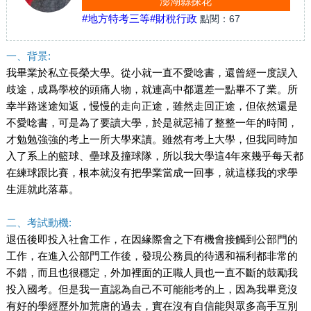
澎湖縣探花
#地方特考三等
#財稅行政
點閱：
67
一、背景:
我畢業於私立長榮大學。從小就一直不愛唸書，還曾經一度誤入
歧途，成爲學校的頭痛人物，就連高中都還差一點畢不了業。所
幸半路迷途知返，慢慢的走向正途，雖然走回正途，但依然還是
不愛唸書，可是為了要讀大學，於是就惡補了整整一年的時間，
才勉勉強強的考上一所大學來讀。雖然有考上大學，但我同時加
入了系上的籃球、壘球及撞球隊，所以我大學這4年來幾乎每天都
在練球跟比賽，根本就沒有把學業當成一回事，就這樣我的求學
生涯就此落幕。
二、考試動機:
退伍後即投入社會工作，在因緣際會之下有機會接觸到公部門的
工作，在進入公部門工作後，發現公務員的待遇和福利都非常的
不錯，而且也很穩定，外加裡面的正職人員也一直不斷的鼓勵我
投入國考。但是我一直認為自己不可能能考的上，因為我畢竟沒
有好的學經歷外加荒唐的過去，實在沒有自信能與眾多高手互別