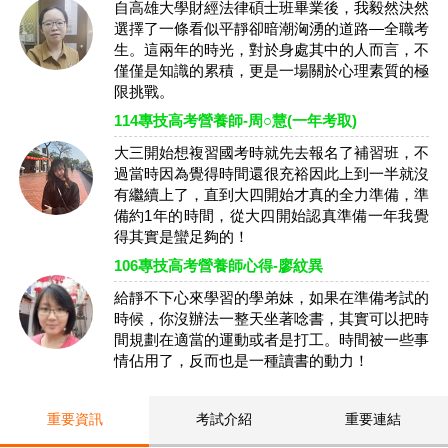
自高雄大學財經法律碩士班畢業後，我毅然決然
選擇了一條看似平靜卻暗潮洶湧的道路—全職考
生。這兩年的時光，對於身處其中的人而言，不
僅僅是知識的累積，更是一場關於心理素質的極
限挑戰。
114專技高考營養師-周○慧(一年考取)
大三開始想複習國考時就先去報名了補習班，不
過當時因為覺得時間還很充裕因此上到一半就沒
有繼續上了，直到大四開始才真的全力準備，準
備約1年的時間，從大四開始認真準備一年我覺
得其實是蠻足夠的！
106專技高考營養師心得-廖紋異
給靜不下心來學習的學弟妹，如果在準備考試的
時候，你沒辦法一整天坐著唸書，其實可以把時
間規劃在適當的運動或者是打工。時間被一些事
情佔用了，反而也是一種讀書的動力！
重要資訊
考試介紹
重要連結