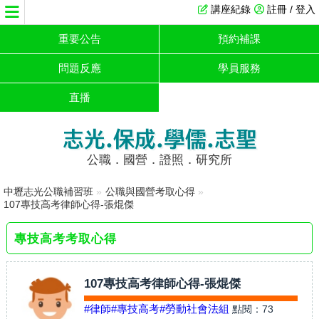
講座紀錄
註冊 / 登入
重要公告
預約補課
問題反應
學員服務
直播
志光.保成.學儒.志聖
公職．國營．證照．研究所
中壢志光公職補習班
»
公職與國營考取心得
»
107專技高考律師心得-張焜傑
專技高考考取心得
107專技高考律師心得-張焜傑
#律師
#專技高考
#勞動社會法組
點閱：
73