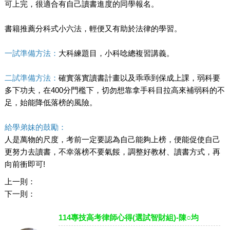
可上完，很適合有自己讀書進度的同學報名。
書籍推薦分科式小六法，輕便又有助於法律的學習。
一試準備方法：
大科練題目，小科唸總複習講義。
二試準備方法：
確實落實讀書計畫以及乖乖到保成上課，弱科要
多下功夫，在400分門檻下，切勿想靠拿手科目拉高來補弱科的不
足，始能降低落榜的風險。
給學弟妹的鼓勵：
人是萬物的尺度，考前一定要認為自己能夠上榜，便能促使自己
更努力去讀書，不幸落榜不要氣餒，調整好教材、讀書方式，再
向前衝即可!
上一則：
下一則：
114專技高考律師心得(選試智財組)-陳○均