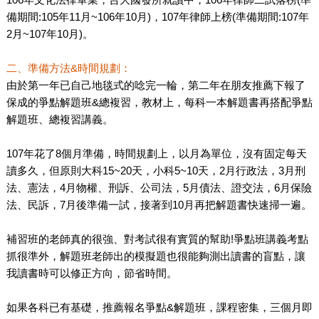
備期間:105年11月~106年10月)，107年律師上榜(準備期間:107年
2月~107年10月)。
二、準備方法&時間規劃：
由於第一年已自己地毯式的唸完一輪，第二年在朋友推薦下報了
保成的爭點解題班&總複習，教材上，每科一本解題書再搭配爭點
解題班、總複習講義。
107年花了8個月準備，時間規劃上，以月為單位，沒有固定每天
讀多久，但原則大科15~20天，小科5~10天，2月行政法，3月刑
法、憲法，4月物權、刑訴、公司法，5月債法、證交法，6月保險
法、民訴，7月後準備一試，接著到10月再把解題書快速掃一遍。
補習班的老師真的很強、對考試很有實質的幫助!爭點班講義考點
抓很準外，解題班老師出的模擬題也很能夠測出讀書的盲點，讓
我讀書時可以修正方向，節省時間。
如果各科已有基礎，推薦報名爭點&解題班，課程密集，三個月即