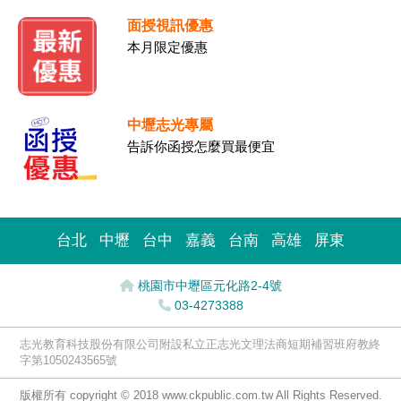
面授視訊優惠
本月限定優惠
中壢志光專屬
告訴你函授怎麼買最便宜
台北
中壢
台中
嘉義
台南
高雄
屏東
桃園市中壢區元化路2-4號
03-4273388
志光教育科技股份有限公司附設私立正志光文理法商短期補習班府教終
字第1050243565號
版權所有 copyright © 2018 www.ckpublic.com.tw All Rights Reserved.