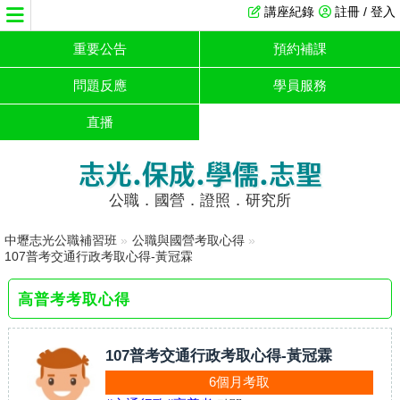
講座紀錄
註冊 / 登入
重要公告
預約補課
問題反應
學員服務
直播
志光.保成.學儒.志聖
公職．國營．證照．研究所
中壢志光公職補習班
»
公職與國營考取心得
»
107普考交通行政考取心得-黃冠霖
高普考考取心得
107普考交通行政考取心得-黃冠霖
6個月考取