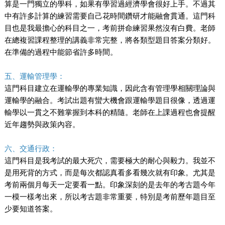
算是一門獨立的學科，如果有學習過經濟學會很好上手。不過其
中有許多計算的練習需要自己花時間鑽研才能融會貫通。這門科
目也是我最擔心的科目之一，考前拼命練習果然沒有白費。老師
在總複習課程整理的講義非常完整，將各類型題目答案分類好。
在準備的過程中能節省許多時間。
五、運輸管理學：
這門科目建立在運輸學的專業知識，因此含有管理學相關理論與
運輸學的融合。考試出題有蠻大機會跟運輸學題目很像，透過運
輸學以一貫之不難掌握到本科的精隨。老師在上課過程也會提醒
近年趨勢與政策內容。
六、交通行政：
這門科目是我考試的最大死穴，需要極大的耐心與毅力。我並不
是用死背的方式，而是每次都認真看多看幾次就有印象。尤其是
考前兩個月每天一定要看一點。印象深刻的是去年的考古題今年
一模一樣考出來，所以考古題非常重要，特別是考前歷年題目至
少要知道答案。