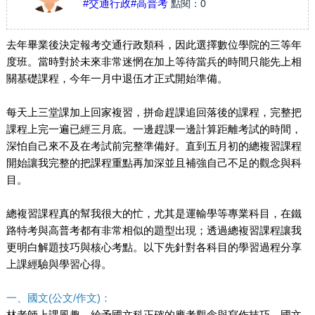
#交通行政
#高普考
點閱：
0
去年畢業後決定報考交通行政類科，因此選擇數位學院的三等年
度班。當時對於未來非常迷惘在加上等待當兵的時間只能先上相
關基礎課程，今年一月中退伍才正式開始準備。
每天上三堂課加上回家複習，拼命趕課追回落後的課程，完整把
課程上完一遍已經三月底。一邊趕課一邊計算距離考試的時間，
深怕自己來不及在考試前完整準備好。直到五月初的總複習課程
開始讓我完整的把課程重點再加深並且補強自己不足的觀念與科
目。
總複習課程真的幫我很大的忙，尤其是運輸學等專業科目，在鐵
路特考與高普考都有非常相似的題型出現；透過總複習課程讓我
更明白解題技巧與核心考點。以下先針對各科目的學習過程分享
上課經驗與學習心得。
一、國文(公文/作文)：
林老師上課風趣，給予國文科正確的應考觀念與寫作技巧。國文