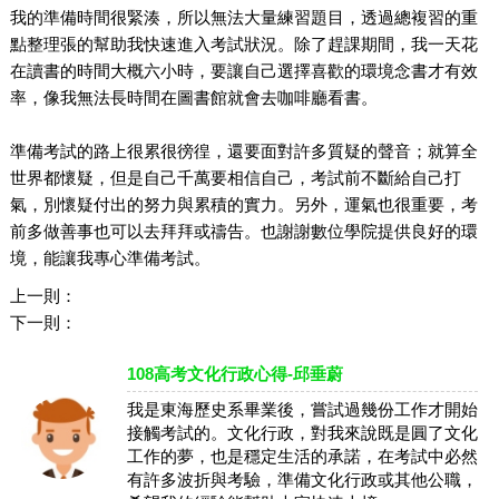
我的準備時間很緊湊，所以無法大量練習題目，透過總複習的重
點整理張的幫助我快速進入考試狀況。除了趕課期間，我一天花
在讀書的時間大概六小時，要讓自己選擇喜歡的環境念書才有效
率，像我無法長時間在圖書館就會去咖啡廳看書。
準備考試的路上很累很徬徨，還要面對許多質疑的聲音；就算全
世界都懷疑，但是自己千萬要相信自己，考試前不斷給自己打
氣，別懷疑付出的努力與累積的實力。另外，運氣也很重要，考
前多做善事也可以去拜拜或禱告。也謝謝數位學院提供良好的環
境，能讓我專心準備考試。
上一則：
下一則：
108高考文化行政心得-邱垂蔚
我是東海歷史系畢業後，嘗試過幾份工作才開始
接觸考試的。文化行政，對我來說既是圓了文化
工作的夢，也是穩定生活的承諾，在考試中必然
有許多波折與考驗，準備文化行政或其他公職，