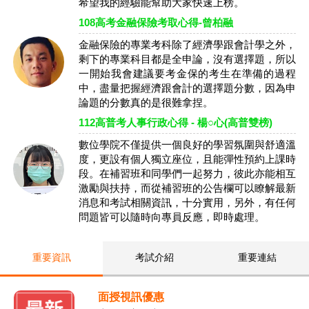
希望我的經驗能幫助大家快速上榜。
108高考金融保險考取心得-曾柏融
金融保險的專業考科除了經濟學跟會計學之外，
剩下的專業科目都是全申論，沒有選擇題，所以
一開始我會建議要考金保的考生在準備的過程
中，盡量把握經濟跟會計的選擇題分數，因為申
論題的分數真的是很難拿捏。
112高普考人事行政心得 - 楊○心(高普雙榜)
數位學院不僅提供一個良好的學習氛圍與舒適溫
度，更設有個人獨立座位，且能彈性預約上課時
段。在補習班和同學們一起努力，彼此亦能相互
激勵與扶持，而從補習班的公告欄可以瞭解最新
消息和考試相關資訊，十分實用，另外，有任何
問題皆可以隨時向專員反應，即時處理。
重要資訊
考試介紹
重要連結
面授視訊優惠