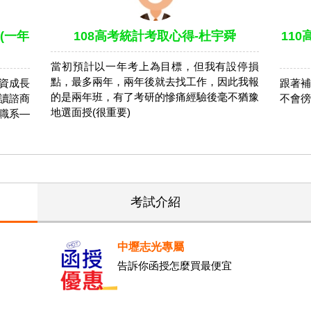
(一年
108高考統計考取心得-杜宇舜
110
當初預計以一年考上為目標，但我有設停損
點，最多兩年，兩年後就去找工作，因此我報
資成長
跟著補
的是兩年班，有了考研的慘痛經驗後毫不猶豫
讀諮商
不會徬
地選面授(很重要)
職系—
考試介紹
中壢志光專屬
告訴你函授怎麼買最便宜