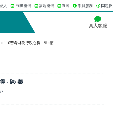
 登入
到班複習
雲端複習
直播
學員服務
問題反
真人客服
»
110普考財稅行政心得 - 陳○蓁
 - 陳○蓁
57