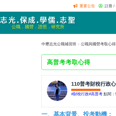
重要公告
註冊 /
志光.保成.學儒.志聖
公職．國營．證照．研究所
中壢志光公職補習班
»
公職與國營考取心得
高普考考取心得
110普考財稅行政心得
#財稅行政
#高普考
點閱：
一、基本背景、投考動機：