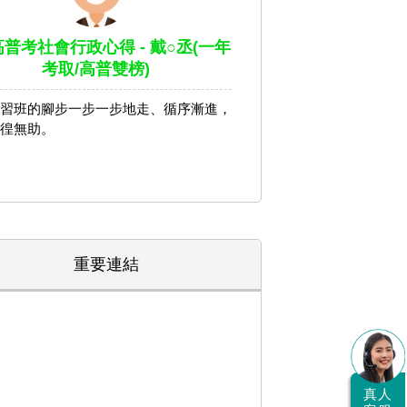
高普考社會行政心得 - 戴○丞(一年
考取/高普雙榜)
習班的腳步一步一步地走、循序漸進，
徨無助。
重要連結
真人