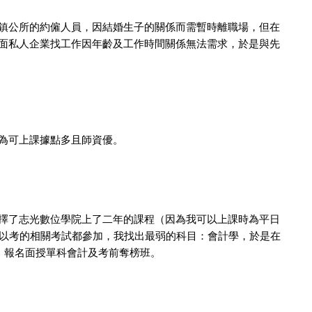
鎮公所的約僱人員，因結婚生子的關係而需暫時離職場，但在
面私人企業找工作因年齡及工作時間關係無法需求，於是與先
為可上課據點多且師資優。
擇了志光數位學院上了二年的課程（因為我可以上課時為平日
可以考的相關考試都參加，我找出最弱的科目：會計學，於是在
後，報名面授單科會計及考前奪榜班。