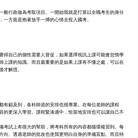
一般行政做為考取項目。一開始我就是打算以全職考生的身分
，一方面是抱著放手一搏的心情去投入國考。
覺得自己的個性需要人督促，如果選擇視訊上課可能會怠惰學
師上課的知識。而且最重要的是如果上課有不懂之處，可以在
後才解惑。
都有顧及到，各科師資的安排也很專業。在每位老師的課程
容的更深入學習。課程緊湊適中，恰當地安排也可以讓自己不
備考試上有很大的幫助，將考科所有的內容都循環複習到。每
方向。透過老師的批改也使我更明白自身的準備盲點。而且特