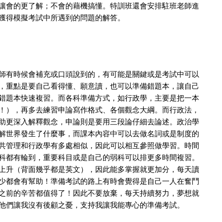
讓會的更了解；不會的藉機搞懂。特訓班還會安排駐班老師進
獲得模擬考試中所遇到的問題的解答。
師有時候會補充或口頭說到的，有可能是關鍵或是考試中可以
，重點是要自己看得懂、願意讀，也可以準備錯題本，讓自己
錯題本快速複習。而各科準備方式，如行政學，主要是把一本
！），再多去練習申論寫作格式、各個觀念大綱。而行政法，
助更深入解釋觀念，申論則是要用三段論仔細去論述。政治學
解世界發生了什麼事，而課本內容中可以去做名詞或是制度的
共管理和行政學有多處相似，因此可以相互參照做學習。時間
科都有輪到，重要科目或是自己的弱科可以排更多時間複習。
上升（背面幾乎都是英文），因此能多掌握就更加分，每天讀
少都會有幫助！準備考試的路上有時會覺得是自己一人在奮鬥
之前的辛苦都值得了！因此不要放棄，每天持續努力，夢想就
他們讓我沒有後顧之憂，支持我讓我能專心的準備考試。