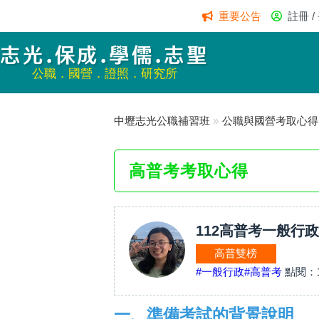
重要公告
註冊 /
志光.保成.學儒.志聖
公職．國營．證照．研究所
中壢志光公職補習班
»
公職與國營考取心得
高普考考取心得
112高普考一般行政
高普雙榜
#一般行政
#高普考
點閱：
一、準備考試的背景說明