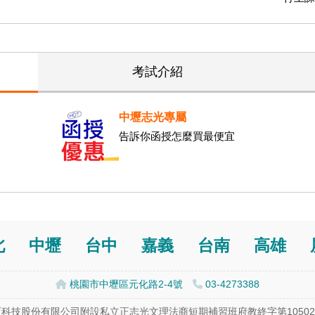
考試介紹
中壢志光專屬
告訴你函授怎麼買最便宜
北
中壢
台中
嘉義
台南
高雄
桃園市中壢區元化路2-4號
03-4273388
科技股份有限公司附設私立正志光文理法商短期補習班府教終字第105024