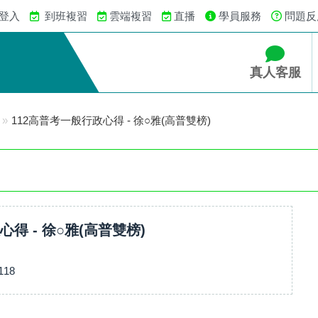
 登入
到班複習
雲端複習
直播
學員服務
問題反
真人客服
»
112高普考一般行政心得 - 徐○雅(高普雙榜)
心得 - 徐○雅(高普雙榜)
118