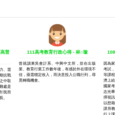
(高普
111高考教育行政心得 - 林○璇
1
曾就讀東吳會計系、中興中文所，並在出版
因為家
業、教育行業工作數年後，有感於外在環境不
考試，
力、需
佳，亟需穩定收入，而決意投入公職行列，尋
等課程
期抗戰
覓轉職機會。
濟上給
之中取
國家考
難處是
志光畢
對我而
擇視訊
長。
以想藉
課所教
行上課