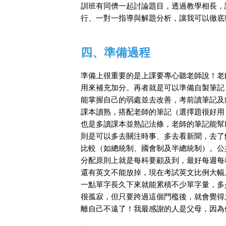
訓班有同儕一起討論題目，透過教學相長，
行、一對一指導與解題分析，讓我可以徹底
四、準備過程
準備上很重要的是上課要專心聽老師說！老
用來補充加分。再者就是可以準備自製筆記
能掌握自己的弱處並去改善，考前讀筆記及
課本讀熟，搭配老師的筆記（選擇題很好用
也是多讀課本並熟記法條，老師的筆記能幫
則是可以多去關注時事、多去看新聞，去了
比較（如總統制、國會制及半總統制）。公
分配原則上就是每科要顧及到，最好每週每
還有英文不能放掉，現在考試英文比例大幅
一點單字長久下來就能累積不少單字量，多
很孤寂，但只要跨過這個門檻後，就會覺得
離自己不遠了！我最感謝的人是父母，因為