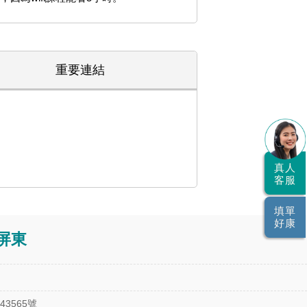
重要連結
真人
客服
填單
好康
屏東
3565號