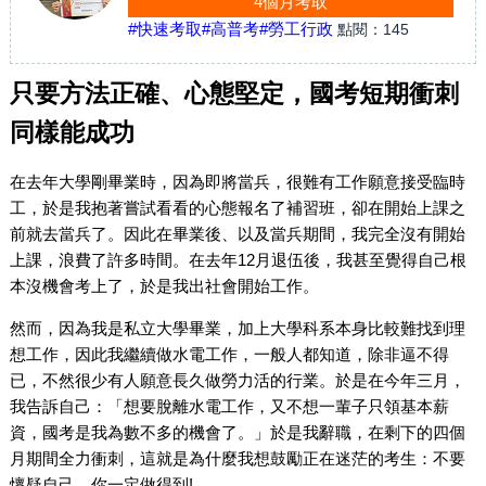
4個月考取
#快速考取
#高普考
#勞工行政
點閱：
145
只要方法正確、心態堅定，國考短期衝刺
同樣能成功
在去年大學剛畢業時，因為即將當兵，很難有工作願意接受臨時
工，於是我抱著嘗試看看的心態報名了補習班，卻在開始上課之
前就去當兵了。因此在畢業後、以及當兵期間，我完全沒有開始
上課，浪費了許多時間。在去年12月退伍後，我甚至覺得自己根
本沒機會考上了，於是我出社會開始工作。
然而，因為我是私立大學畢業，加上大學科系本身比較難找到理
想工作，因此我繼續做水電工作，一般人都知道，除非逼不得
已，不然很少有人願意長久做勞力活的行業。於是在今年三月，
我告訴自己：「想要脫離水電工作，又不想一輩子只領基本薪
資，國考是我為數不多的機會了。」於是我辭職，在剩下的四個
月期間全力衝刺，這就是為什麼我想鼓勵正在迷茫的考生：不要
懷疑自己，你一定做得到!