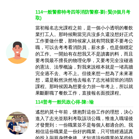
114一般警察特考四等消防警察-劉○賢(8個月考
取)
當初報名志光課程之前，是一個小小透明的餐飲
業打工人。那時候剛當完兵沒多久還沒想好正式
工作要做什麼，那時候家人就有問我要不要考公
職，可以去考考看消防員，薪水多，也是個穩定
的工作。一開始有在想我又不是讀書的料，而且
要考我最不擅長的物理化學，又要考完全沒碰過
的憲法、法學概論，對我來說根本就是一堵高牆
完全過不去、考不上。但後來想一想為了未來著
想，還是毅然決然地去報名了志光補習班的消防
課程。那時候因為想要全力拚一年考上，所以就
果斷辭職了餐飲工作，直接報名面授課程。
114普考一般民政心得-陳○瑜
遙想約莫十年前，懷抱對這份工作的理想，決心
進入了志光並順利考取該項公職，惟進入職場後
才發覺到：一份職業並不是每個人都適合的。我
相信這份職業是一份好的職業，只可惜經過認真
的投入與親身體會後，才知道該份職業的某些特