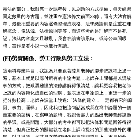
憲法的部分，我跟完一次課程後，以刷題的方式準備，每天練習
固定數量的考古題，並注重在憲法條文前面23條，還有大法官解
釋，最後把重要的內容逐條整理成表格。法學緒論則是注重在理
解概念，像法源、法律原則等等，而這些考的是理解而不是死
記，法緒內容龐大且雜亂，我會在讀書讀累時、或等公車閒暇
時，當作是看小說一樣進行閱讀。
(四)勞資關係、勞工行政與勞工立法：
這兩科專業科目，我認為只要跟著陸川老師的腳步把課程上過一
遍，基本上就足以應付所有的申論考題，老師在上課都是以講故
事的方式，把艱澀難懂的法條講解得很清楚，讓我更容易把老師
上課的內容轉化成自己的理解，並表達在申論題上，更進一步的
把分數拉高，老師在課堂上說過:「法條的建立，一定都有它的原
因、事由、邏輯」，因此我也把這句話當成我在寫申論題的一個
最重要的架構，在寫申論題時，我都會盡力的點出老師曾經說過
的爭議、或是問題，大部分的考生都可以把法條和問題回答得很
清楚，但真正拉分的關鍵就在老師上課時提出的那些法條外的理
解、以及爭議，尤其是在勞資關係概要這門科目上，更是如此。