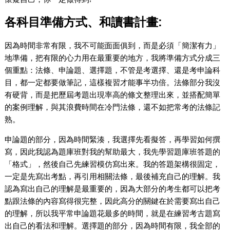
各科目準備方式、和讀書計畫:
因為時間非常有限，我不可能面面俱到，而是必須「簡潔有力」
地準備，把有限的心力用在最重要的地方，我將準備方式分成三
個重點：法條、申論題、選擇題，不管是考選擇、還是考申論科
目，都一定都要做筆記，這樣複習才能事半功倍。法條部分我沒
有硬背，而是把歷屆考題出現率高的條文整理出來，並搭配簡單
的案例理解，與其浪費時間在冷門法條，還不如把常考的法條記
熟。
申論題的部分，因為時間緊湊，我選擇先看擬答，再學習如何撰
寫，因此我認為題庫班對我的幫助最大，我先學習題庫班答題的
「格式」，然後自己先練習模仿寫出來。我的答題架構很固定，
一定是先寫出考點，再引用相關法條，最後補充自己的理解。我
認為寫出自己的理解是最重要的，因為大部分的考生都可以把考
點跟法條的內容寫得很完整，因此高分的關鍵在於需要寫出自己
的理解，所以我平常申論題花最多的時間，就是在練習考古題寫
出自己的看法和理解。選擇題的部分，因為時間有限，我全部的