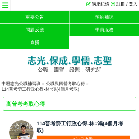
講座紀錄
註冊 / 登入
重要公告
預約補課
問題反應
學員服務
直播
志光.保成.學儒.志聖
公職．國營．證照．研究所
中壢志光公職補習班
»
公職與國營考取心得
»
114普考勞工行政心得-林○鴻(4個月考取)
高普考考取心得
114普考勞工行政心得-林○鴻(4個月考
取)