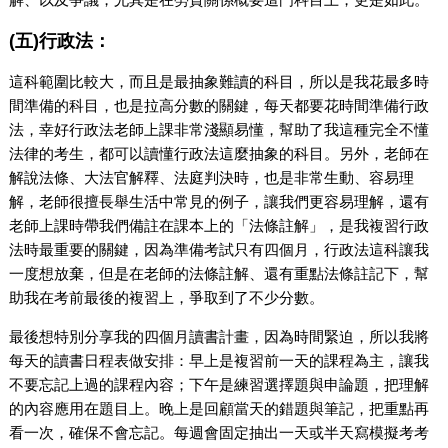
(五)行政法：
這科範圍比較大，而且是最抽象難讀的科目，所以是我花最多時
間準備的科目，也是拉高分數的關鍵，每天都要花時間準備行政
法，幸好行政法老師上課非常淺顯易懂，幫助了我這種完全不懂
法律的考生，都可以讀懂行政法這麼抽象的科目。另外，老師在
解說法條、大法官解釋、法庭判決時，也是非常生動、容易理
解，老師很擅長舉生活中常見的例子，讓我們更容易理解，還有
老師上課時帶我們備註在課本上的「法條註解」，是我複習行政
法時最重要的關鍵，因為準備考試只有四個月，行政法這科讓我
一度想放棄，但是在老師的法條註解、還有重點法條註記下，幫
助我在考前最後的複習上，爭取到了不少分數。
最後想特別分享我的四個月讀書計畫，因為時間緊迫，所以我將
每天的讀書日程表做安排：早上是複習前一天的課程為主，讓我
不要忘記上過的課程內容；下午是練習選擇題與申論題，把理解
的內容應用在題目上。晚上是回顧當天的錯題與筆記，把重點再
看一次，確保不會忘記。每週會固定抽出一天或半天寫模擬考考