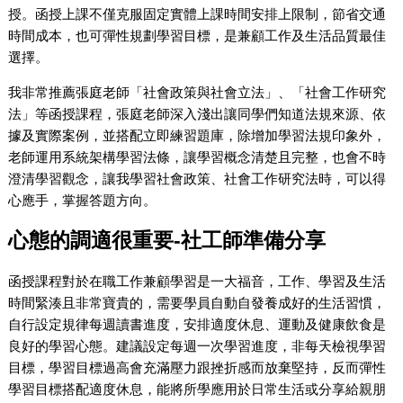
授。函授上課不僅克服固定實體上課時間安排上限制，節省交通
時間成本，也可彈性規劃學習目標，是兼顧工作及生活品質最佳
選擇。
我非常推薦張庭老師「社會政策與社會立法」、「社會工作研究
法」等函授課程，張庭老師深入淺出讓同學們知道法規來源、依
據及實際案例，並搭配立即練習題庫，除增加學習法規印象外，
老師運用系統架構學習法條，讓學習概念清楚且完整，也會不時
澄清學習觀念，讓我學習社會政策、社會工作研究法時，可以得
心應手，掌握答題方向。
心態的調適很重要-社工師準備分享
函授課程對於在職工作兼顧學習是一大福音，工作、學習及生活
時間緊湊且非常寶貴的，需要學員自動自發養成好的生活習慣，
自行設定規律每週讀書進度，安排適度休息、運動及健康飲食是
良好的學習心態。建議設定每週一次學習進度，非每天檢視學習
目標，學習目標過高會充滿壓力跟挫折感而放棄堅持，反而彈性
學習目標搭配適度休息，能將所學應用於日常生活或分享給親朋