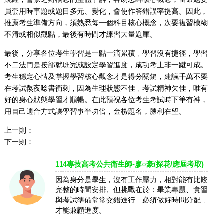
員套用時事題或題目多元、變化，會使作答錯誤率提高。因此，
推薦考生準備方向，須熟悉每一個科目核心概念，次要複習模糊
不清或相似觀點，最後有時間才練習大量題庫。
最後，分享各位考生學習是一點一滴累積，學習沒有捷徑，學習
不二法門是按部就班完成設定學習進度，成功考上非一蹴可成。
考生穩定心情及掌握學習核心觀念才是得分關鍵，建議千萬不要
在考試熬夜唸書衝刺，因為生理狀態不佳，考試精神欠佳，唯有
好的身心狀態學習才順暢。在此預祝各位考生考試時下筆有神，
用自己適合方式讓學習事半功倍，金榜題名，勝利在望。
上一則：
下一則：
114專技高考公共衛生師-廖○豪(探花/應屆考取)
因為身分是學生，沒有工作壓力，相對能有比較
完整的時間安排。但挑戰在於：畢業專題、實習
與考試準備常常交錯進行，必須做好時間分配，
才能兼顧進度。