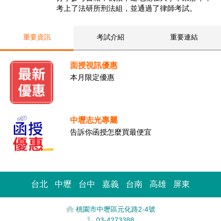
考上了法研所刑法組，並通過了律師考試。
重要資訊
考試介紹
重要連結
面授視訊優惠
本月限定優惠
中壢志光專屬
告訴你函授怎麼買最便宜
台北
中壢
台中
嘉義
台南
高雄
屏東
桃園市中壢區元化路2-4號
03-4273388