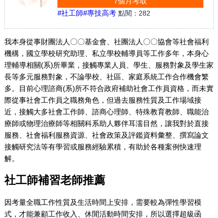
7個月考取
#社工師
#專技高考
點閱：
282
我本身從事財團法人〇〇基金會、社團法人〇〇協會等社會福利
機構，國立學校研究助理、私立學校輔導員等工作多年，本身心
理輔導相關(系)所畢業，接觸專業人員、學生、服務對象及學生家
長等多元服務對象，不論學校、社區、家庭系統工作合作機會繁
多。目前心理諮商(系)所不符合政府補助社會工作員資格，而未實
際從事社會工作員之職務角色，但過去服務性質及工作場域接
近，接觸大多社會工作師、諮商心理師、特殊教育教師、職能治
療師或物理治療師等相關科系助人夥伴耳濡目然，讓我對於直接
服務、社會福利服務資源、社會政策及評鑑資料彙整、撰寫論文
接觸研究法等有學習或服務經驗累積，有助於各種案例快速理
解。
社工師補習老師推薦
因考量全職工作性質及生活時間上安排，需要較為彈性學習模
式，才能兼顧工作收入、休閒活動時間安排，所以選擇超級函