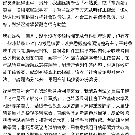
好友會記得更牢。另外，我建議將學習「不熟悉」或「常寫錯」
題目，使用電腦記事本、手寫筆記本等方式及時修正觀念，也可
透過比較表格圖分析社會政策法規、社會工作各個學派優、缺
點，對於澄清學習觀念很有助益。
我在最後一個月，幾乎沒有多餘時間完成每科課程進度，但有花
一些時間將1~2年內考題練習，以熟悉觀點複習清楚為主，平時養
成手寫或電腦筆記習慣，會將老師課堂指導內容內化吸收成為自
己的概念及相關知識，而非一字不漏背誦課本老師正確答案，在
考試時寫申論題或選擇題時，能清楚條列作答內容，也選擇較可
能正確答案。感謝有張庭老師指導，這次「社會政策與社會立
法」申論題滿分40分，兩題合計我獲得38分高分。
從考選部社會工作師證照及格制度來看，我認為考試委員需了解
「考生是否了解各科目重點」，也希望具備社會工作基礎水準及
相關專業能力。基礎學習觀念比練習題庫來得重要許多，大量練
習題庫只是檢視學習成效，當練習歷屆考題過於簡單，易於輕忽
準備考試的時間；相對考題太難，徒增學習挫敗感。考題練習輔
助學習，非死背硬記考試的答案，用答案找題目的學習方式較為
跳躍，會缺乏對概念的整體了解，容易忽略核心概念，當命題委