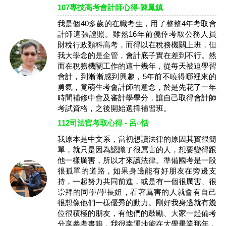
107專技高考會計師心得-陳鳳鎮
我是個40多歲的在職考生，用了整整4年考取會
計師這張證照。雖然16年前僥倖考取公務人員
財稅行政類科高考，而得以在稅務機關上班，但
我大學念的是企管，會計底子實在差到不行。然
而在稅務機關工作的這十幾年，從每天被迫學習
會計，到漸漸感到興趣，5年前不曉得哪裡來的
勇氣，竟萌生考會計師的意念，於是先花了一年
時間補修中會及審計學學分，讓自己取得會計師
考試資格，之後開始選擇補習班。
112司法官考取心得 - 呂○恬
我原本是中文系，當初想讀法律的原因其實很簡
單，就只是因為認識了很厲害的人，想要變得跟
他一樣厲害，所以才來讀法律。準備國考是一段
很孤單的道路，如果身邊能有好朋友在旁邊支
持，一起努力共同前進，或是有一個很厲害、很
崇拜的同學/學長姐，看著厲害的人就會有自己
很想像他們一樣優秀的動力。剛好我身邊就有幾
位很積極的朋友，有他們的鼓勵、大家一起備考
分享參考書籍，我很幸運地能在大學畢業那年，