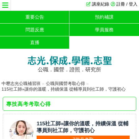
講座紀錄
註冊 / 登入
重要公告
預約補課
問題反應
學員服務
直播
志光.保成.學儒.志聖
公職．國營．證照．研究所
中壢志光公職補習班
»
公職與國營考取心得
»
115社工師»讓你的溫暖，持續保溫 從輔導員到社工師，守護初心
專技高考考取心得
115社工師»讓你的溫暖，持續保溫 從輔
導員到社工師，守護初心