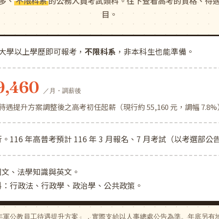
多、
不限科系
的公務人員考試類科。往下查看高考的資格、待
目。
歲、大學以上學歷即可報考，
不限科系
，非本科生也能準備。
9,460
／月・調薪後
 年待遇提升方案調整後之高考初任起薪（現行約 55,160 元，調幅 7.8
行。116 年高普考預計 116 年 3 月報名、7 月考試（以考選部
國文、法學知識與英文。
 科：行政法、行政學、政治學、公共政策。
「116 年軍公教員工待遇提升方案」，實際支給以人事總處公告為準。年底