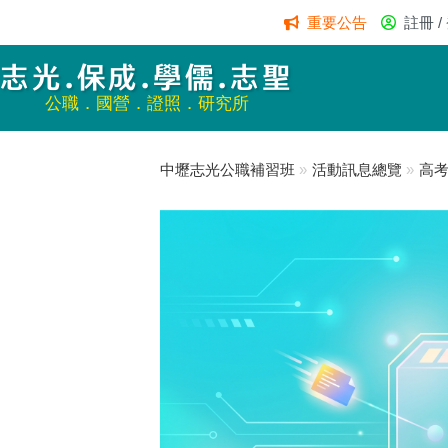
重要公告
註冊 /
志光.保成.學儒.志聖
公職．國營．證照．研究所
中壢志光公職補習班
»
活動訊息總覽
»
高考