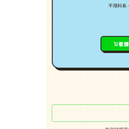
不限科系
看