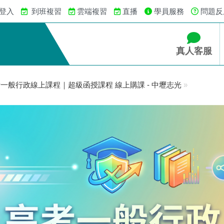
 登入
到班複習
雲端複習
直播
學員服務
問題反
真人客服
一般行政線上課程｜超級函授課程 線上購課 - 中壢志光
»