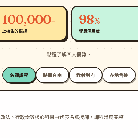
100,000
98
+
%
上榜生的選擇
學員滿意度
點選了解四大優勢。
名師課程
時間自由
教材到府
在地售後
行政法、行政學等核心科目由代表名師授課，課程進度完整