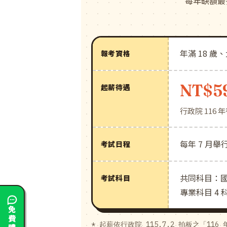
每年缺額最
年滿 18 
報考資格
NT$5
起薪待遇
行政院 116
每年 7 月舉
考試日程
共同科目：
考試科目
專業科目 4
* 起薪依行政院 115.7.2 拍板之