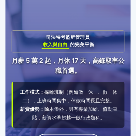
司法特考監所管理員
收入與自由
的完美平衡
月薪 5 萬 2 起，月休 17 天，高錄取率公
職首選。
工作模式：
採輪班制（例如做一休一、做一休
二），上班時間集中，休假時間長且完整。
薪資優勢：
除本俸外，另有專業加給、值勤津
貼，薪資水準超越一般行政類科。