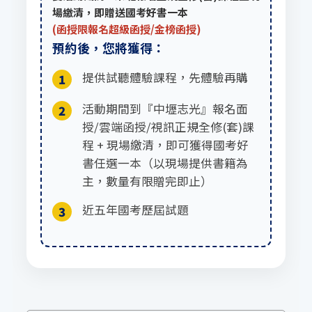
場繳清，即贈送國考好書一本
(函授限報名超級函授/金榜函授)
預約後，您將獲得：
提供試聽體驗課程，先體驗再購
1
活動期間到『中壢志光』報名面
2
授/雲端函授/視訊正規全修(套)課
程 + 現場繳清，即可獲得國考好
書任選一本（以現場提供書籍為
主，數量有限贈完即止）
近五年國考歷屆試題
3