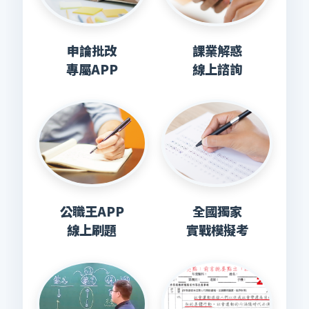
申論批改
課業解惑
專屬APP
線上諮詢
公職王APP
全國獨家
線上刷題
實戰模擬考