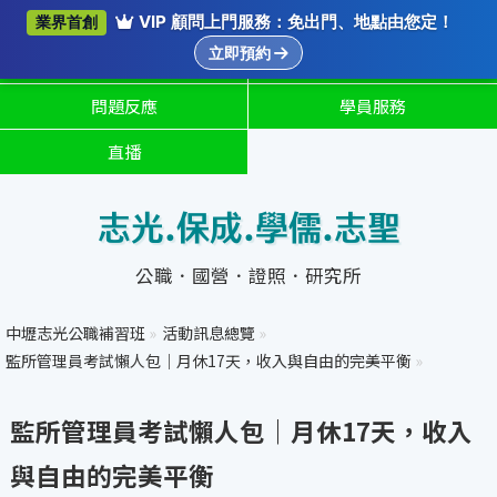
講座紀錄
註冊 / 登入
VIP 顧問上門服務：免出門、地點由您定！
業界首創
立即預約
重要公告
預約補課
問題反應
學員服務
直播
志光.保成.學儒.志聖
公職．國營．證照．研究所
中壢志光公職補習班
»
活動訊息總覽
»
監所管理員考試懶人包｜月休17天，收入與自由的完美平衡
»
監所管理員考試懶人包｜月休17天，收入
與自由的完美平衡