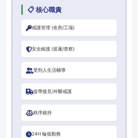
📋 核心職責
戒護管理 (舍房/工場)
安全維護 (巡邏/查察)
受刑人生活輔導
提帶接見/外醫戒護
秩序維持
24H 輪值勤務