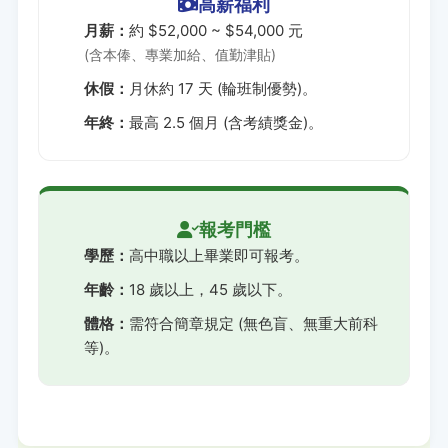
高薪福利
月薪：
約 $52,000 ~ $54,000 元
(含本俸、專業加給、值勤津貼)
休假：
月休約 17 天 (輪班制優勢)。
年終：
最高 2.5 個月 (含考績獎金)。
報考門檻
學歷：
高中職以上畢業即可報考。
年齡：
18 歲以上，45 歲以下。
體格：
需符合簡章規定 (無色盲、無重大前科
等)。