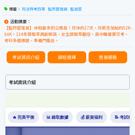
標籤：
司法特考四等
監所管理員
監獄官
活動摘要：
【監所管理員】休假最多的公務員！月休約17天，月薪含加給約52K-
54K。114年錄取率再創新高，女生錄取率翻倍。高中職畢業可考，
考科多選擇題，準備門檻低。
考試資訊介紹
課程選擇
售後服務
考試資訊介紹
🔥 完美平衡
📊 錄取數據
💰 薪資福利
📝 考試科