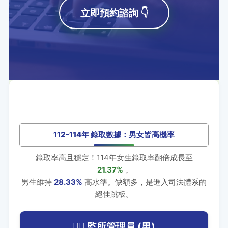
立即預約諮詢 👇
112-114年 錄取數據：男女皆高機率
錄取率高且穩定！114年女生錄取率翻倍成長至
21.37%
，
男生維持
28.33%
高水準。缺額多，是進入司法體系的
絕佳跳板。
👮‍♂️ 監所管理員 (男)