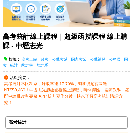
高考統計線上課程｜超級函授課程 線上購
課 - 中壢志光
標籤：
高考三級
普考
公職考試
國家考試
公職補習
公務員
國
考
統計
統計學
統計系
活動摘要：
高考統計不限科系，錄取率達 17.70%，調薪後起薪高達
NT$59,460！中壢志光超級函授線上課程，時間彈性、名師教學，搭
配申論批改與專屬 APP 提升寫作分數，快來了解高考統計購課方
案！
高考統計