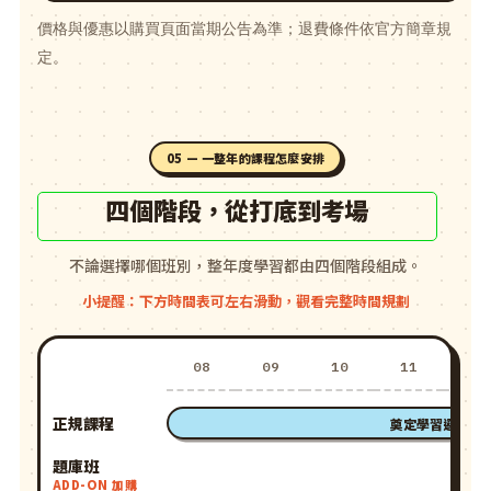
價格與優惠以購買頁面當期公告為準；退費條件依官方簡章規
定。
05 — 一整年的課程怎麼安排
四個階段，從打底到考場
不論選擇哪個班別，整年度學習都由四個階段組成。
小提醒：下方時間表可左右滑動，觀看完整時間規劃
08
09
10
11
12
正規課程
奠定學習邏輯架
題庫班
ADD-ON 加購