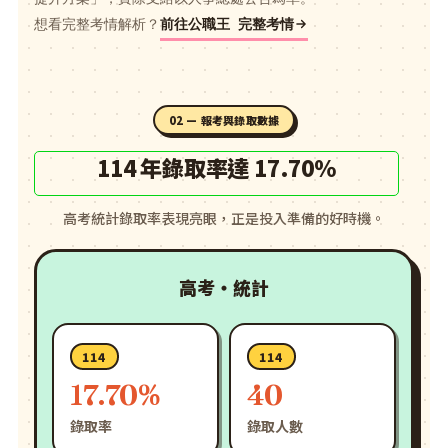
想看完整考情解析？
前往公職王 完整考情
02 — 報考與錄取數據
114 年錄取率達 17.70%
高考統計錄取率表現亮眼，正是投入準備的好時機。
高考・統計
114
114
17.70%
40
錄取率
錄取人數