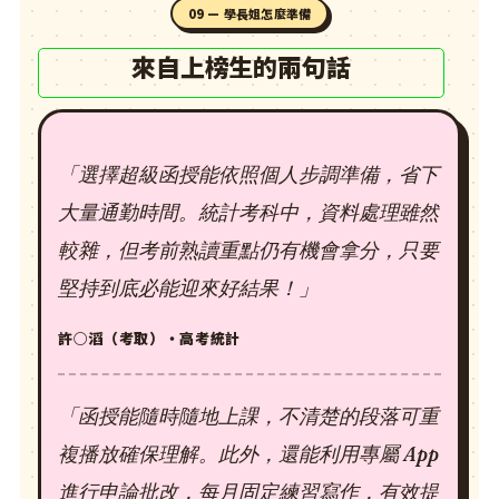
09 — 學長姐怎麼準備
來自上榜生的兩句話
「選擇超級函授能依照個人步調準備，省下
大量通勤時間。統計考科中，資料處理雖然
較雜，但考前熟讀重點仍有機會拿分，只要
堅持到底必能迎來好結果！」
許○滔（考取）・高考統計
「函授能隨時隨地上課，不清楚的段落可重
複播放確保理解。此外，還能利用專屬 App
進行申論批改，每月固定練習寫作，有效提