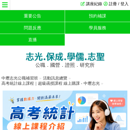
講座紀錄
註冊 / 登入
重要公告
預約補課
問題反應
學員服務
直播
志光.保成.學儒.志聖
公職．國營．證照．研究所
中壢志光公職補習班
»
活動訊息總覽
»
高考統計線上課程｜超級函授課程 線上購課 - 中壢志光
»