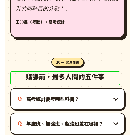
升共同科目的分數！」
王○鑫（考取）・高考統計
10 — 常見問題
購課前，最多人問的五件事
高考統計要考哪些科目？
年度班、加強班、超強班差在哪裡？