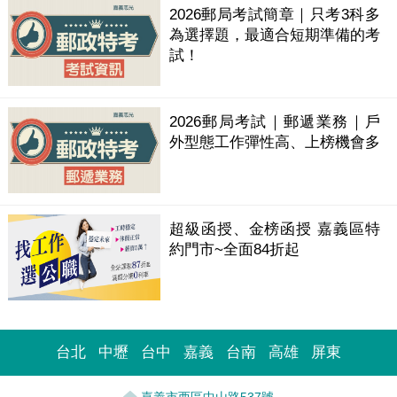
2026郵局考試簡章｜只考3科多
為選擇題，最適合短期準備的考
試！
2026郵局考試｜郵遞業務｜戶
外型態工作彈性高、上榜機會多
超級函授、金榜函授 嘉義區特
約門市~全面84折起
台北
中壢
台中
嘉義
台南
高雄
屏東