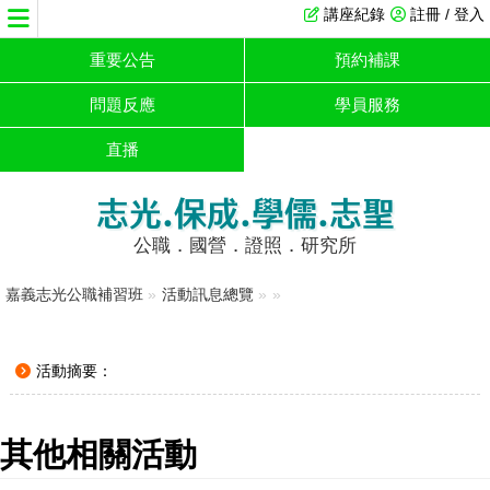
講座紀錄
註冊 / 登入
重要公告
預約補課
問題反應
學員服務
直播
志光.保成.學儒.志聖
公職．國營．證照．研究所
嘉義志光公職補習班
»
活動訊息總覽
»
»
活動摘要：
其他相關活動