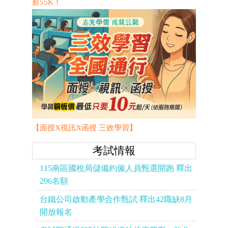
薪55K！
【面授X視訊X函授 三效學習】
考試情報
115南區國稅局儲備約僱人員甄選開跑 釋出
206名額
台鐵公司啟動產學合作甄試 釋出42職缺8月
開放報名