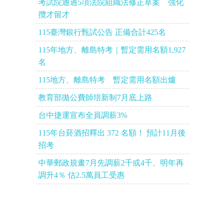
考試院通過5項法院組織法修正草案 強化
攬才留才
115臺灣銀行甄試公告 正備合計425名
115年地方、離島特考｜暫定需用名額1,927
名
115地方、離島特考 暫定需用名額出爐
教育部拋公費師培新制7月底上路
台中捷運宣布全員調薪3%
115年台菸酒招釋出 372 名額！ 預計11月後
招考
中華郵政規畫7月先調薪2千或4千、明年再
調升4％ 估2.5萬員工受惠