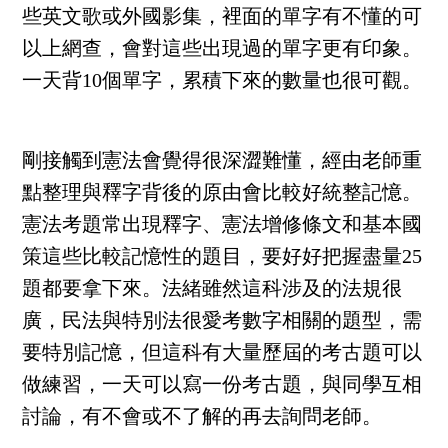
些英文歌或外國影集，裡面的單字有不懂的可
以上網查，會對這些出現過的單字更有印象。
一天背10個單字，累積下來的數量也很可觀。
剛接觸到憲法會覺得很深澀難懂，經由老師重
點整理與釋字背後的原由會比較好統整記憶。
憲法考題常出現釋字、憲法增修條文和基本國
策這些比較記憶性的題目，要好好把握盡量25
題都要拿下來。法緒雖然這科涉及的法規很
廣，民法與特別法很愛考數字相關的題型，需
要特別記憶，但這科有大量歷屆的考古題可以
做練習，一天可以寫一份考古題，與同學互相
討論，有不會或不了解的再去詢問老師。