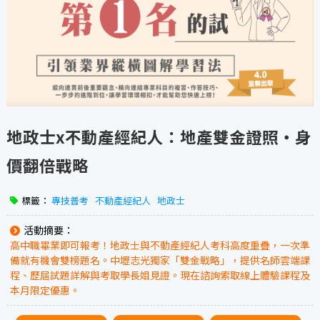
地政士x不動產經紀人：地產雙金證照・身
價翻倍戰略
標籤：
專技普考
不動產經紀人
地政士
活動摘要：
高中職畢業即可報考！地政士與不動產經紀人考科高度重疊，一次準
備就有機會雙榜題名。中壢志光獨家「雙金戰略」，提供名師雲端課
程、歷屆試題詳解與考取學長姐見證。現在諮詢索取線上體驗課程及
本月限定優惠。