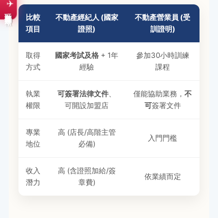
✈️
玩遊戲拿好禮
比較
不動產經紀人 (國家
不動產營業員 (受
項目
證照)
訓證明)
取得
國家考試及格
+ 1年
參加30小時訓練
方式
經驗
課程
執業
可簽署法律文件
、
僅能協助業務，
不
權限
可開設加盟店
可
簽署文件
專業
高 (店長/高階主管
入門門檻
地位
必備)
收入
高 (含證照加給/簽
依業績而定
潛力
章費)