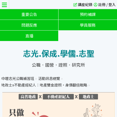
講座紀錄
註冊 / 登入
重要公告
預約補課
問題反應
學員服務
直播
志光.保成.學儒.志聖
公職．國營．證照．研究所
中壢志光公職補習班
»
活動訊息總覽
»
地政士x不動產經紀人：地產雙金證照・身價翻倍戰略
»