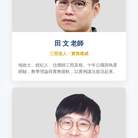
田 文 老師
三照達人・實務權威
地政士、經紀人、估價師三照及格。十年公職與執業
經驗，教學理論與實務接軌，以實例讓法規活起來。