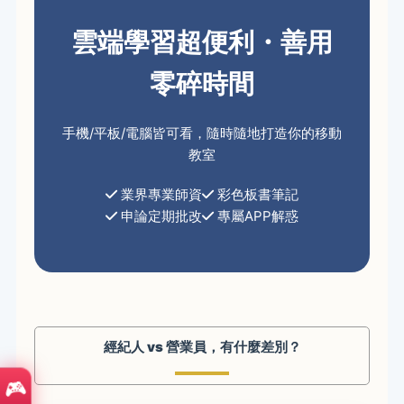
雲端學習超便利・善用
零碎時間
手機/平板/電腦皆可看，隨時隨地打造你的移動
教室
業界專業師資
彩色板書筆記
申論定期批改
專屬APP解惑
經紀人 vs 營業員，有什麼差別？
🎮