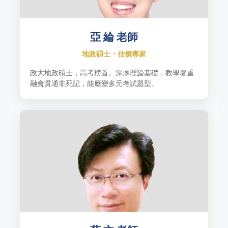
亞 綸 老師
地政碩士・估價專家
政大地政碩士，高考榜首。深厚理論基礎，教學著重
融會貫通非死記，能應變多元考試題型。