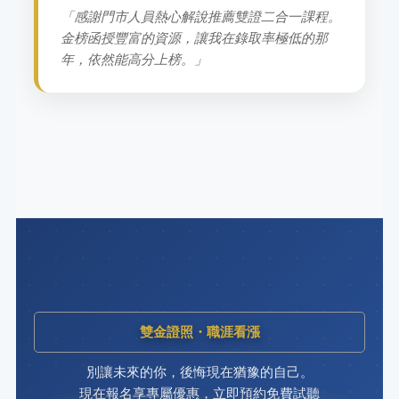
「感謝門市人員熱心解說推薦雙證二合一課程。
金榜函授豐富的資源，讓我在錄取率極低的那
年，依然能高分上榜。」
雙金證照・職涯看漲
別讓未來的你，後悔現在猶豫的自己。
現在報名享專屬優惠，立即預約免費試聽