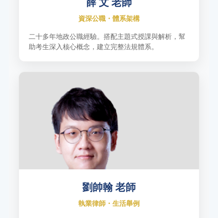
薛 文 老師
資深公職・體系架構
二十多年地政公職經驗。搭配主題式授課與解析，幫
助考生深入核心概念，建立完整法規體系。
劉帥翰 老師
執業律師・生活舉例