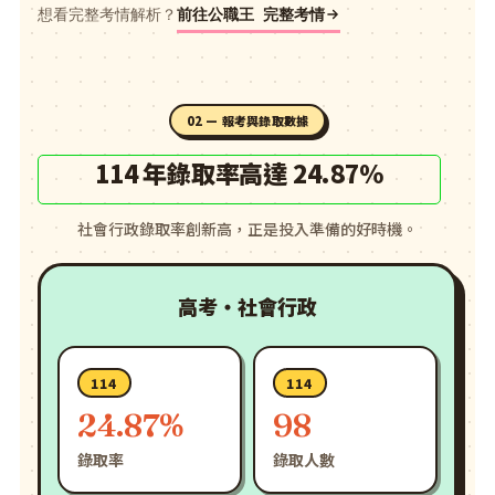
想看完整考情解析？
前往公職王 完整考情
02 — 報考與錄取數據
114 年錄取率高達 24.87%
社會行政錄取率創新高，正是投入準備的好時機。
高考・社會行政
114
114
24.87%
98
錄取率
錄取人數