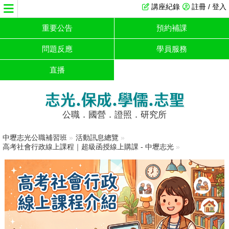
講座紀錄
註冊 / 登入
重要公告
預約補課
問題反應
學員服務
直播
志光.保成.學儒.志聖
公職．國營．證照．研究所
中壢志光公職補習班
»
活動訊息總覽
»
高考社會行政線上課程｜超級函授線上購課 - 中壢志光
»