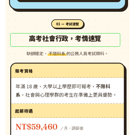
01 — 考試速覽
高考社會行政，考情速覽
缺額穩定、
不限科系
的公務人員考試類科。
報考資格
年滿 18 歲、大學以上學歷即可報考，
不限科
系
，社會與心理學群的考生在準備上更具優勢。
起薪待遇
NT$59,460
／月・調薪後