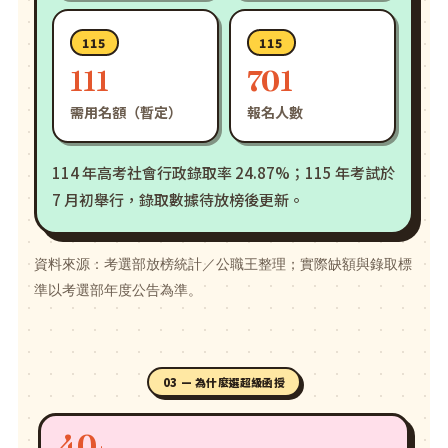
115
115
111
701
需用名額（暫定）
報名人數
114 年高考社會行政錄取率 24.87%；115 年考試於
7 月初舉行，錄取數據待放榜後更新。
資料來源：考選部放榜統計／公職王整理；實際缺額與錄取標
準以考選部年度公告為準。
03 — 為什麼選超級函授
40