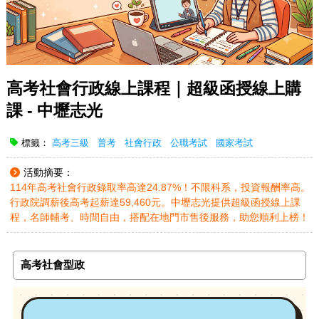
高考社會行政線上課程｜超級函授線上購
課 - 中壢志光
標籤：
高考三級
普考
社會行政
公職考試
國家考試
活動摘要：
114年高考社會行政錄取率高達24.87%！不限科系，投資報酬率高。
行政院調薪後高考起薪達59,460元。中壢志光提供超級函授線上課
程，名師輔考、時間自由，搭配在地門市售後服務，助您順利上榜！
高考社會型政