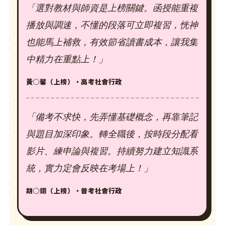
「選對教材與師資是上榜關鍵。函授能重複
播放與調速，不懂的段落可立即複習，恍神
也能馬上補救，有效節省讀書成本，讓我集
中精力在重點上！」
黃○馨（上榜）・高考社會行政
「備考不求快，先弄懂基礎概念，再靠筆記
與題目加深印象。轉全職後，按時段分配看
影片、練申論與複習。持續努力建立知識系
統，實力定會反映在考場上！」
胡○翊（上榜）・普考社會行政