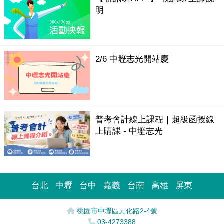
明
2/6 中壢志光開站慶
普考會計線上課程｜超級函授線
上購課 - 中壢志光
台北
中壢
台中
嘉義
台南
高雄
屏東
桃園市中壢區元化路2-4號
03-4273388