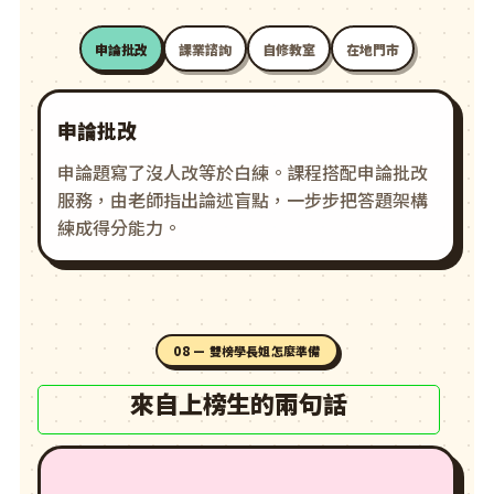
申論批改
課業諮詢
自修教室
在地門市
申論批改
申論題寫了沒人改等於白練。課程搭配申論批改
服務，由老師指出論述盲點，一步步把答題架構
練成得分能力。
08 — 雙榜學長姐怎麼準備
來自上榜生的兩句話