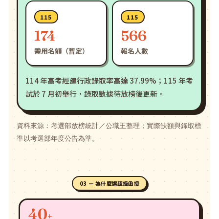
115
115
174
566
需用名額（暫定）
報名人數
114 年高考經建行政錄取率高達 37.99%；115 年考
試於 7 月初舉行，錄取數據待放榜後更新。
資料來源：考選部放榜統計／公職王整理；實際缺額與錄取標
準以考選部年度公告為準。
03 — 為什麼選超級函授
40
+