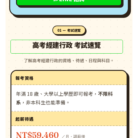
01 — 考試速覽
高考經建行政 考試速覽
了解高考經建行政的資格、待遇、日程與科目。
報考資格
年滿 18 歲、大學以上學歷即可報考，
不限科
系
，非本科生也能準備。
起薪待遇
NT$59,460
／月・調薪後