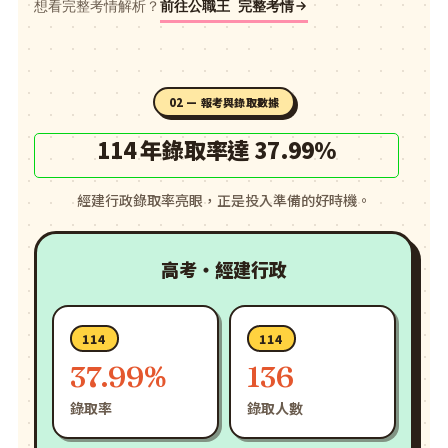
想看完整考情解析？
前往公職王 完整考情
02 — 報考與錄取數據
114 年錄取率達 37.99%
經建行政錄取率亮眼，正是投入準備的好時機。
高考・經建行政
114
114
37.99%
136
錄取率
錄取人數