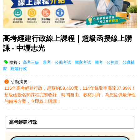
高考經建行政線上課程｜超級函授線上購
課 - 中壢志光
標籤：
高考三級
普考
公職考試
國家考試
國考
公務員
公職補
習
經建行政
活動摘要：
116年高考經建行政，起薪約59,460元，114年錄取率高達37.99%！
超級函授名師課程完整收錄，時間自由、教材到府，為您提供最彈性
的備考方案，立即線上購課！
高考經建行政