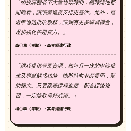
「函授課程省下大量通勤時間，隨時隨地都
能觀看，讓讀書進度安排更靈活。此外，透
過申論題批改服務，讓我有更多練習機會，
逐步強化答題實力。」
高○熏（考取）・高考經建行政
「課程提供豐富資源，如每月一次的申論批
改及專屬解惑功能，能即時向老師提問，幫
助極大。只要跟著課程進度，配合課後複
習，一定能取得好成績。」
楊○華（考取）・高考經建行政