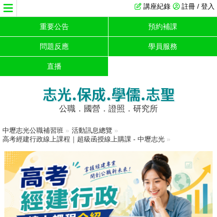
講座紀錄
註冊 / 登入
重要公告
預約補課
問題反應
學員服務
直播
志光.保成.學儒.志聖
公職．國營．證照．研究所
中壢志光公職補習班
»
活動訊息總覽
»
高考經建行政線上課程｜超級函授線上購課 - 中壢志光
»