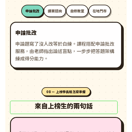
申論批改
課業諮詢
自修教室
在地門市
申論批改
申論題寫了沒人改等於白練。課程搭配申論批改
服務，由老師指出論述盲點，一步步把答題架構
練成得分能力。
08 — 上榜學長姐怎麼準備
來自上榜生的兩句話