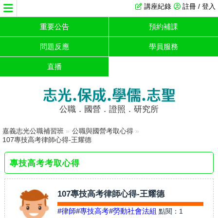
講座紀錄
註冊 / 登入
重要公告
預約補課
問題反應
學員服務
直播
志光.保成.學儒.志聖
公職．國營．證照．研究所
嘉義志光公職補習班
»
公職與國營考取心得
»
107專技高考律師心得-王耀德
專技高考考取心得
107專技高考律師心得-王耀德
#律師
#專技高考
#勞動社會法組
點閱：
1