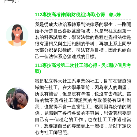
下一則：
112專技高考律師(財稅組)考取心得 - 賴○婷
我是從成大政治系轉系到法律系的學生，一剛開
始不清楚自己喜歡甚麼領域，只是想往文組第一
名的科系試看看，學習法律的過程也覺得法律是
很有邏輯又與生活相關的學科，再加上系上同學
大部分都是以律師、司法官為目標，因此也給自
己一個法律系必須達成的目標。
111專技高考第二次社工師心得 - 吳○珊(7個月考
取)
我是私立科大社工系畢業的社工，目前在醫療領
域擔任社工。在大學畢業前，因為家人的期望，
所以有補習，但是沒有準備，也沒有去考試。當
時的我不覺得社工師證照的考取優勢有吸引到
我，也覺得不會一直當社工。然而因為疫情的關
係，見識到了各行各業的不容易，思索著想要讓
自己有一個穩定的工作，也在社工工作過程當
中，想要讓自己的專業更上一層樓，所以下定決
心考社工師證照。