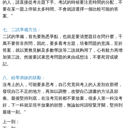
的人，請直接從考古題下手。考試的時候要注意時間的分配，不
要在某一題上停留太多時間。不會就請選擇一個比較可能的答
案。"
七、二試準備方法：
二試的準備，首先要熟悉爭點，也就是要清楚題目在問什麼，千
萬不要答非所問，因此，要多看考古題，培養問題的意識，至於
答案，就以實務見解及多數學說等二說就夠用了，心有餘力再增
加第三說。然後要試著思考問題的來由或想法，不要死背或硬
記。
八、給學弟妹的鼓勵：
沒考上的人，可能要多思考，自己究竟與考上的人差別在那裡，
發現自己不足的地方，再加以調整，改變自己讀書的方法及節
奏。最後堅持到底，在沒考完前都不要放棄，很多人第一科沒考
好，下一科就呈現半放棄的狀態，無論如何請咬緊牙關，堅持到
最後一刻。"
上一則：