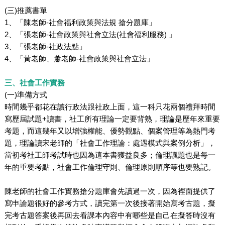
(三)推薦書單
1、「陳老師-社會福利政策與法規 搶分題庫」
2、「張老師-社會政策與社會立法(社會福利服務) 」
3、「張老師-社政法點」
4、「黃老師、蕭老師-社會政策與社會立法」
三、社會工作實務
(一)準備方式
時間幾乎都花在讀行政法跟社政上面，這一科只花兩個禮拜時間
寫歷屆試題+讀書，社工所有理論一定要背熟，理論是歷年來重要
考題，而這幾年又以增強權能、優勢觀點、個案管理等為熱門考
題，理論讀宋老師的「社會工作理論：處遇模式與案例分析」，
當初考社工師考試時也因為這本書獲益良多；倫理議題也是每一
年的重要考點，社會工作倫理守則、倫理原則順序等也要熟記。
陳老師的社會工作實務搶分題庫會先讀過一次，因為裡面提供了
寫申論題很好的參考方式，讀完第一次後接著開始寫考古題，擬
完考古題答案後再回去看課本內容中有哪些是自己在擬答時沒有