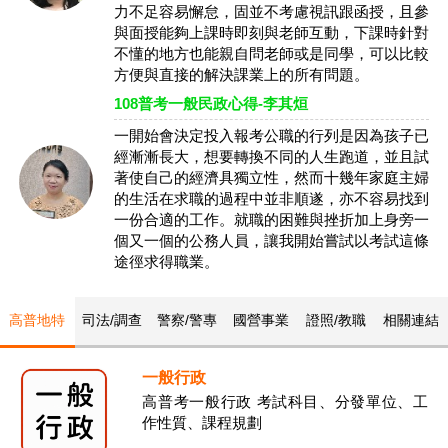
力不足容易懈怠，固並不考慮視訊跟函授，且參
與面授能夠上課時即刻與老師互動，下課時針對
不懂的地方也能親自問老師或是同學，可以比較
方便與直接的解決課業上的所有問題。
108普考一般民政心得-李其烜
一開始會決定投入報考公職的行列是因為孩子已
經漸漸長大，想要轉換不同的人生跑道，並且試
著使自己的經濟具獨立性，然而十幾年家庭主婦
的生活在求職的過程中並非順遂，亦不容易找到
一份合適的工作。就職的困難與挫折加上身旁一
個又一個的公務人員，讓我開始嘗試以考試這條
途徑求得職業。
高普地特
司法/調查
警察/警專
國營事業
證照/教職
相關連結
一般行政
高普考一般行政 考試科目、分發單位、工
作性質、課程規劃