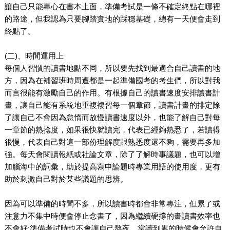
讓自己只能專心在書本上面，準備考試是一條不確定終點在哪裡
的路途，但我認為只要腳踏實地的踩穩基礎，總有一天便會走到
終點了。
(二)、時間運用上
每個人習慣的讀書地點不同，所以要先找到最適合自己讀書的地
方，因為在補習班時周遭都是一起準備國考的考生們，所以對我
而言很能有激勵自己的作用。有根據自己的讀書速度安排讀書計
畫，讓自己能有系統地重複複習每一個章節，讀書計畫的排定除
了讓自己不會因為怠惰而放慢讀書速度以外，也能了解自己對每
一章節的熟捻度，如果很快就讀完，代表已經夠熟悉了，若讀得
很慢，代表自己對這一部份理解度跟熟悉度還不夠，需要再多加
強。每天會閱讀報紙或社論文章，除了了解時事議題，也可以增
加腦海中的詞彙，助於提高寫申論題時專業用語的使用度，更有
助於刺激自己對於某些議題的思辨。
因為可以準備的時間不多，所以讀書時都會非常專注，但累了或
注意力不集中時便會停止念書了，因為繼續硬撐的畫讀書效率也
不會好;準備考試時也不會讓自己熬夜，當讀到累的時候會允許自