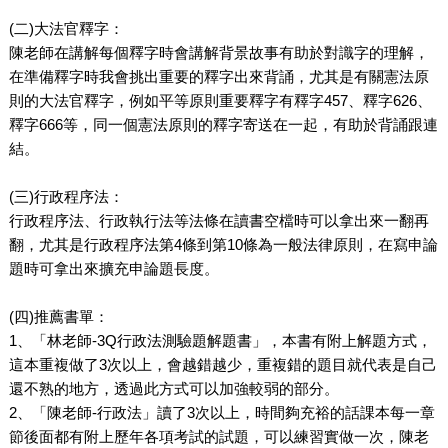
(二)大法官釋字：
陳老師在講解每個釋字時會講解背景故事有助於對識字的理解，
在準備釋字時我會挑出重要的釋字出來背誦，尤其是有關憲法原
則的大法官釋字，例如平等原則重要釋字有釋字457、釋字626、
釋字666等，同一個憲法原則的釋字寄送在一起，有助於背誦跟連
結。
(三)行政程序法：
行政程序法、行政執行法等法條在讀書空檔時可以拿出來一翻再
翻，尤其是行政程序法第4條到第10條為一般法律原則，在寫申論
題時可拿出來擴充申論題長度。
(四)推薦書單：
1、「林老師-3Q行政法測驗題解題書」，本書有附上解題方式，
這本重複做了3次以上，會越錯越少，重複錯的題目就代表是自己
還不熟的地方，透過此方式可以加強較弱的部分。
2、「陳老師-行政法」讀了3次以上，時間夠充裕的話課本每一章
節後面都有附上歷年各項考試的試題，可以練習實做一次，陳老