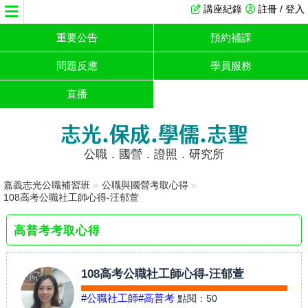
講座紀錄
註冊 / 登入
重要公告
預約補課
問題反應
學員服務
直播
志光.保成.學儒.志聖
公職．國營．證照．研究所
嘉義志光公職補習班
»
公職與國營考取心得
»
108高考公職社工師心得-汪郁萱
高普考考取心得
108高考公職社工師心得-汪郁萱
#公職社工師
#高普考
點閱：
50