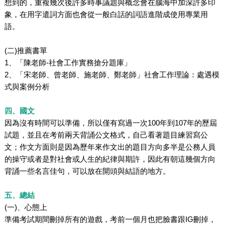
想到的，重複幾次後許多時事議題與概念會在腦海中加深許多印
象，在用字遣詞方面也會從一般白話的詞語進階成使用專業用
語。
(二)推薦書單
1、「陳老師-社會工作實務搶分題庫」
2、「宋老師、曾老師、施老師、鄭老師」社會工作理論：處遇模
式與案例分析
四、國文
因為沒有時間可以準備，所以僅有寫過一次100年到107年的歷屆
試題，並且在考前兩天背誦公文格式，自己看著題目練習寫公
文；作文方面則是因為歷年來作文出的題目方向多半是公務人員
的操守或者是對社會或人生的紀律與期許，因此有朝這幾個方向
背誦一些名言佳句，可以放在開頭與結語的地方。
五、總結
(一)、心態上
準備考試期間刪掉所有的遊戲，考前一個月也把臉書跟IG刪掉，