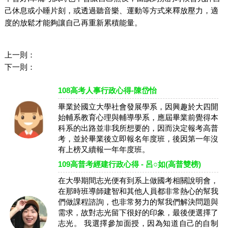
己休息或小睡片刻，或透過聽音樂、運動等方式來釋放壓力，適
度的放鬆才能夠讓自己再重新累積能量。
上一則：
下一則：
108高考人事行政心得-陳岱怡
畢業於國立大學社會發展學系，因興趣於大四開
始輔系教育心理與輔導學系，應屆畢業前覺得本
科系的出路並非我所想要的，因而決定報考高普
考，並於畢業後立即報名年度班，後因第一年沒
有上榜又續報一年年度班。
109高普考經建行政心得 - 呂○如(高普雙榜)
在大學期間志光便有到系上做國考相關說明會，
在那時班導師建智和其他人員都非常熱心的幫我
們做課程諮詢，也非常努力的幫我們解決問題與
需求，故對志光留下很好的印象，最後便選擇了
志光。 我選擇參加面授，因為知道自己的自制