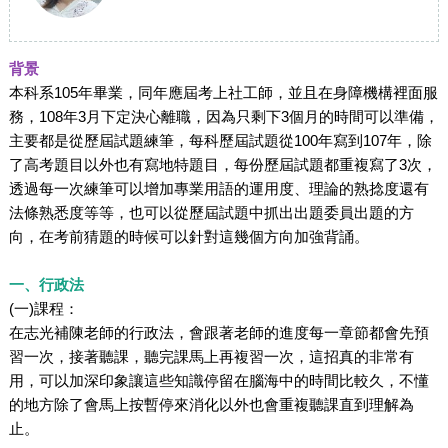
背景
本科系105年畢業，同年應屆考上社工師，並且在身障機構裡面服
務，108年3月下定決心離職，因為只剩下3個月的時間可以準備，
主要都是從歷屆試題練筆，每科歷屆試題從100年寫到107年，除
了高考題目以外也有寫地特題目，每份歷屆試題都重複寫了3次，
透過每一次練筆可以增加專業用語的運用度、理論的熟捻度還有
法條熟悉度等等，也可以從歷屆試題中抓出出題委員出題的方
向，在考前猜題的時候可以針對這幾個方向加強背誦。
一、行政法
(一)課程：
在志光補陳老師的行政法，會跟著老師的進度每一章節都會先預
習一次，接著聽課，聽完課馬上再複習一次，這招真的非常有
用，可以加深印象讓這些知識停留在腦海中的時間比較久，不懂
的地方除了會馬上按暫停來消化以外也會重複聽課直到理解為
止。