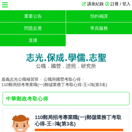
講座紀錄
註冊 / 登入
重要公告
預約補課
問題反應
學員服務
直播
志光.保成.學儒.志聖
公職．國營．證照．研究所
嘉義志光公職補習班
»
公職與國營考取心得
»
110郵局招考專業職(一)郵儲業務丁考取心得-王○鴻(第3名)
中華郵政考取心得
110郵局招考專業職(一)郵儲業務丁考取
心得-王○鴻(第3名)