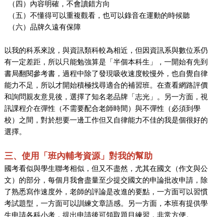
（四）內容明確，不會讀錯方向
（五）不懂得可以重複觀看，也可以錄音在運動的時候聽
（六）品牌久遠有保障
以我的科系來說，與資訊類科較為相近，但因資訊系與數位系仍
有一定差距，所以只能勉強算是「半個本科生」，一開始有先到
書局翻閱參考書，過程中除了發現吸收速度較慢外，也自覺自律
能力不足，所以才開始積極找尋適合的補習班。在查看網路評價
和詢問親友意見後，選擇了知名老品牌「志光」。另一方面，視
訊課程介在彈性（不需要配合老師時間）與不彈性（必須到學
校）之間，對於想要一邊工作但又自律能力不佳的我是個很好的
選擇。
三、使用「班內輔考資源」對我的幫助
國考看似與學生聯考相似，但又不盡然，尤其在國文（作文與公
文）的部分，每個月我會盡量至少提交國文的申論批改申請，除
了熟悉寫作速度外，老師的評論是改進的要點，一方面可以習慣
考試題型，一方面可以訓練文章語感。另一方面，本班有提供學
生申請各科小考，提出申請後可領取題目練習，非常方便。