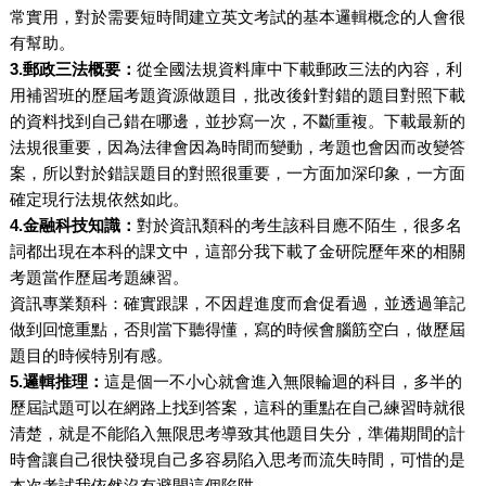
常實用，對於需要短時間建立英文考試的基本邏輯概念的人會很
有幫助。
3.郵政三法概要：
從全國法規資料庫中下載郵政三法的內容，利
用補習班的歷屆考題資源做題目，批改後針對錯的題目對照下載
的資料找到自己錯在哪邊，並抄寫一次，不斷重複。下載最新的
法規很重要，因為法律會因為時間而變動，考題也會因而改變答
案，所以對於錯誤題目的對照很重要，一方面加深印象，一方面
確定現行法規依然如此。
4.金融科技知識：
對於資訊類科的考生該科目應不陌生，很多名
詞都出現在本科的課文中，這部分我下載了金研院歷年來的相關
考題當作歷屆考題練習。
資訊專業類科：確實跟課，不因趕進度而倉促看過，並透過筆記
做到回憶重點，否則當下聽得懂，寫的時候會腦筋空白，做歷屆
題目的時候特別有感。
5.邏輯推理：
這是個一不小心就會進入無限輪迴的科目，多半的
歷屆試題可以在網路上找到答案，這科的重點在自己練習時就很
清楚，就是不能陷入無限思考導致其他題目失分，準備期間的計
時會讓自己很快發現自己多容易陷入思考而流失時間，可惜的是
本次考試我依然沒有避開這個陷阱。