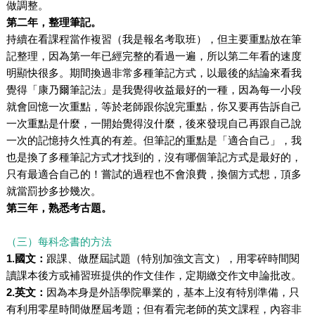
做調整。
第二年，整理筆記。
持續在看課程當作複習（我是報名考取班），但主要重點放在筆
記整理，因為第一年已經完整的看過一遍，所以第二年看的速度
明顯快很多。期間換過非常多種筆記方式，以最後的結論來看我
覺得「康乃爾筆記法」是我覺得收益最好的一種，因為每一小段
就會回憶一次重點，等於老師跟你說完重點，你又要再告訴自己
一次重點是什麼，一開始覺得沒什麼，後來發現自己再跟自己說
一次的記憶持久性真的有差。但筆記的重點是「適合自己」，我
也是換了多種筆記方式才找到的，沒有哪個筆記方式是最好的，
只有最適合自己的！嘗試的過程也不會浪費，換個方式想，頂多
就當罰抄多抄幾次。
第三年，熟悉考古題。
（三）每科念書的方法
1.國文：
跟課、做歷屆試題（特別加強文言文），用零碎時間閱
讀課本後方或補習班提供的作文佳作，定期繳交作文申論批改。
2.英文：
因為本身是外語學院畢業的，基本上沒有特別準備，只
有利用零星時間做歷屆考題；但有看完老師的英文課程，內容非