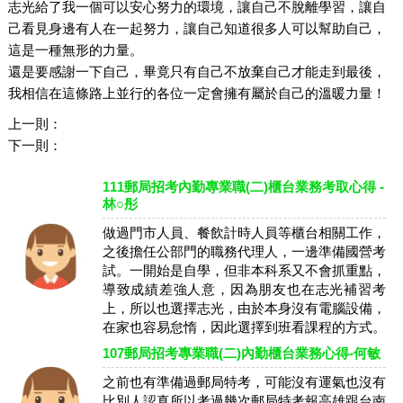
志光給了我一個可以安心努力的環境，讓自己不脫離學習，讓自
己看見身邊有人在一起努力，讓自己知道很多人可以幫助自己，
這是一種無形的力量。
還是要感謝一下自己，畢竟只有自己不放棄自己才能走到最後，
我相信在這條路上並行的各位一定會擁有屬於自己的溫暖力量！
上一則：
下一則：
111郵局招考內勤專業職(二)櫃台業務考取心得 -
林○彤
做過門市人員、餐飲計時人員等櫃台相關工作，
之後擔任公部門的職務代理人，一邊準備國營考
試。一開始是自學，但非本科系又不會抓重點，
導致成績差強人意，因為朋友也在志光補習考
上，所以也選擇志光，由於本身沒有電腦設備，
在家也容易怠惰，因此選擇到班看課程的方式。
107郵局招考專業職(二)內勤櫃台業務心得-何敏
之前也有準備過郵局特考，可能沒有運氣也沒有
比別人認真所以考過幾次郵局特考報高雄跟台南