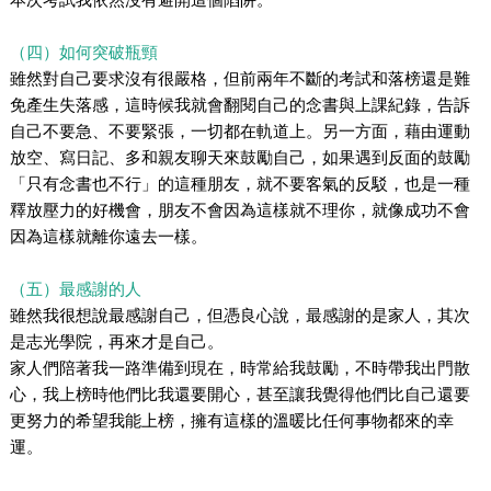
（四）如何突破瓶頸
雖然對自己要求沒有很嚴格，但前兩年不斷的考試和落榜還是難
免產生失落感，這時候我就會翻閱自己的念書與上課紀錄，告訴
自己不要急、不要緊張，一切都在軌道上。另一方面，藉由運動
放空、寫日記、多和親友聊天來鼓勵自己，如果遇到反面的鼓勵
「只有念書也不行」的這種朋友，就不要客氣的反駁，也是一種
釋放壓力的好機會，朋友不會因為這樣就不理你，就像成功不會
因為這樣就離你遠去一樣。
（五）最感謝的人
雖然我很想說最感謝自己，但憑良心說，最感謝的是家人，其次
是志光學院，再來才是自己。
家人們陪著我一路準備到現在，時常給我鼓勵，不時帶我出門散
心，我上榜時他們比我還要開心，甚至讓我覺得他們比自己還要
更努力的希望我能上榜，擁有這樣的溫暖比任何事物都來的幸
運。