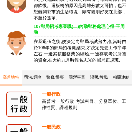
都飲恨。選板橋的原因是高雄分數太可怕，也不
想離開都市的生活環境，剛有親朋好友在北部，
不至於孤單。
107郵局招考專業職(二)內勤郵務處理心得-王周
瀚
在我退伍之後,便決定向郵局考試努力,但當時由
於106年的郵局招考剛結束,才決定先去工作半年
左右,一邊累積服務業的經驗,一邊存取考試所需
的資金,在大約九月時報名志光的郵局正規班,
高普地特
司法/調查
警察/警專
國營事業
證照/教職
相關連結
一般行政
高普考一般行政 考試科目、分發單位、工
作性質、課程規劃
一般民政