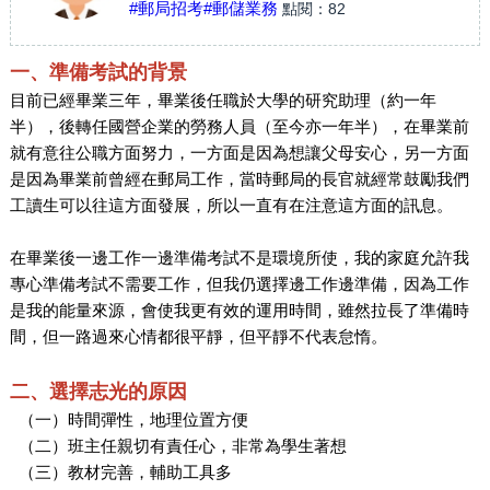
#郵局招考
#郵儲業務
點閱：
82
一、準備考試的背景
目前已經畢業三年，畢業後任職於大學的研究助理（約一年
半），後轉任國營企業的勞務人員（至今亦一年半），在畢業前
就有意往公職方面努力，一方面是因為想讓父母安心，另一方面
是因為畢業前曾經在郵局工作，當時郵局的長官就經常鼓勵我們
工讀生可以往這方面發展，所以一直有在注意這方面的訊息。
在畢業後一邊工作一邊準備考試不是環境所使，我的家庭允許我
專心準備考試不需要工作，但我仍選擇邊工作邊準備，因為工作
是我的能量來源，會使我更有效的運用時間，雖然拉長了準備時
間，但一路過來心情都很平靜，但平靜不代表怠惰。
二、選擇志光的原因
（一）時間彈性，地理位置方便
（二）班主任親切有責任心，非常為學生著想
（三）教材完善，輔助工具多