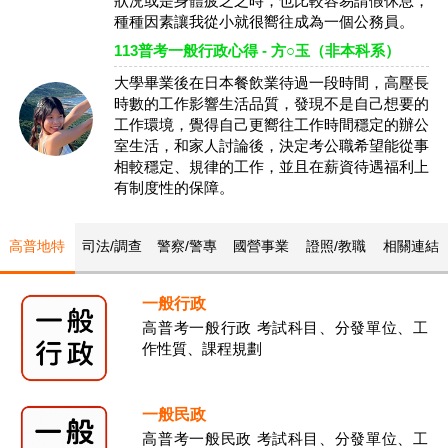
狀況或是身體疲乏之時，也比較容易請假休息，
種種因素讓我從小就很嚮往成為一個公務員。
113普考一般行政心得 - 方○玉（非本科系）
大學畢業後在日本餐飲業待過一段時間，高壓長
時數的工作影響生活品質，發現不是自己想要的
工作環境，覺得自己更嚮往工作時間穩定的辦公
室生活，和家人討論後，決定考公職希望能從事
相較穩定、規律的工作，並且在薪資待遇福利上
有制度性的保障。
高普地特
司法/調查
警察/警專
國營事業
證照/教職
相關連結
一般行政
高普考一般行政 考試科目、分發單位、工
作性質、課程規劃
一般民政
高普考一般民政 考試科目、分發單位、工