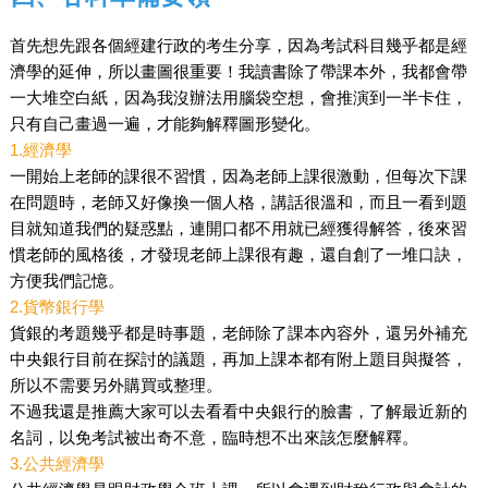
首先想先跟各個經建行政的考生分享，因為考試科目幾乎都是經
濟學的延伸，所以畫圖很重要！我讀書除了帶課本外，我都會帶
一大堆空白紙，因為我沒辦法用腦袋空想，會推演到一半卡住，
只有自己畫過一遍，才能夠解釋圖形變化。
1.經濟學
一開始上老師的課很不習慣，因為老師上課很激動，但每次下課
在問題時，老師又好像換一個人格，講話很溫和，而且一看到題
目就知道我們的疑惑點，連開口都不用就已經獲得解答，後來習
慣老師的風格後，才發現老師上課很有趣，還自創了一堆口訣，
方便我們記憶。
2.貨幣銀行學
貨銀的考題幾乎都是時事題，老師除了課本內容外，還另外補充
中央銀行目前在探討的議題，再加上課本都有附上題目與擬答，
所以不需要另外購買或整理。
不過我還是推薦大家可以去看看中央銀行的臉書，了解最近新的
名詞，以免考試被出奇不意，臨時想不出來該怎麼解釋。
3.公共經濟學