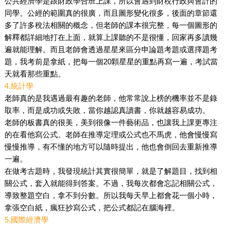
公共經濟學是跟財政學合班上課，所以會遇到財稅行政與會計的
同學。公經的範圍真的很廣，而且圖形變化很多，後面的章節還
多了許多稅法相關的概念，但老師的課本很完整，每一個圖形的
解釋都詳細地打在上面，就算上課聽的不是很懂，回家再多讀幾
遍就能理解。而且老師會透過星星來區分申論題考題或選擇題考
題，我考前是拿紙，把每一個20顆星星的重點再寫一遍，考試當
天就看那些重點。
4.統計學
老師真的是我遇過最有趣的老師，他常常說上榜的機率並不是錄
取率，而是成功或失敗，當你越認真讀書，你就越容易成功。
老師的板書真的很美，美到很像一件藝術品，也讓我上課更專注
的在看他寫公式。老師在推導定理或公式也不馬虎，他會慢慢寫
慢慢推導，有不懂的地方可以隨時提出，他也會倒回去重新推導
一遍。
在做考古題時，我發現統計其實很簡單，就是了解題目，找到相
關公式，套入就能得到答案。不過，我每次都會忘記相關公式，
導致整題空白，拿不到分數。所以我每天早上都會花一個小時，
拿張空白紙，瘋狂抄寫公式，把公式都記在腦海裡。
5.國際經濟學