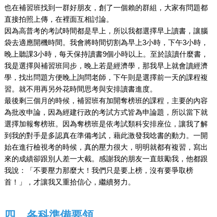
也在補習班找到一群好朋友，創了一個賴的群組，大家有問題都
直接拍照上傳，在裡面互相討論。
因為高普考的考試時間都是早上，所以我都選擇早上讀書，讓腦
袋去適應開機時間。我會將時間切割為早上3小時，下午3小時，
晚上聽課3小時，每天保持讀書9個小時以上。至於該讀什麼書，
我是選擇與補習班同步，晚上若是經濟學，那我早上就會讀經濟
學，找出問題方便晚上詢問老師，下午則是選擇前一天的課程複
習。就不用再另外花時間思考與安排讀書進度。
最後剩三個月的時候，補習班有加開奪榜班的課程，主要的內容
為批改申論，因為經建行政的考試方式皆為申論題，所以當下就
選擇加報奪榜班。因為奪榜班是依考試類科安排座位，讓我了解
到我的對手是多認真在準備考試，藉此激發我唸書的動力。一開
始在進行檢視考的時候，真的壓力很大，明明就都有複習，寫出
來的成績卻跟別人差一大截。感謝我的朋友一直鼓勵我，他都跟
我說：「不要壓力那麼大！我們只是要上榜，沒有要爭取榜
首！」，才讓我又重拾信心，繼續努力。
四、各科準備要領