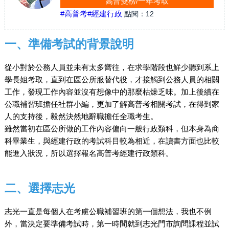
高普雙榜/一年考取
#高普考
#經建行政
點閱：
12
一、準備考試的背景說明
從小對於公務人員並未有太多嚮往，在求學階段也鮮少聽到系上
學長姐考取，直到在區公所服替代役，才接觸到公務人員的相關
工作，發現工作內容並沒有想像中的那麼枯燥乏味。加上後續在
公職補習班擔任社群小編，更加了解高普考相關考試，在得到家
人的支持後，毅然決然地辭職擔任全職考生。
雖然當初在區公所做的工作內容偏向一般行政類科，但本身為商
科畢業生，與經建行政的考試科目較為相近，在讀書方面也比較
能進入狀況，所以選擇報名高普考經建行政類科。
二、選擇志光
志光一直是每個人在考慮公職補習班的第一個想法，我也不例
外，當決定要準備考試時，第一時間就到志光門市詢問課程並試