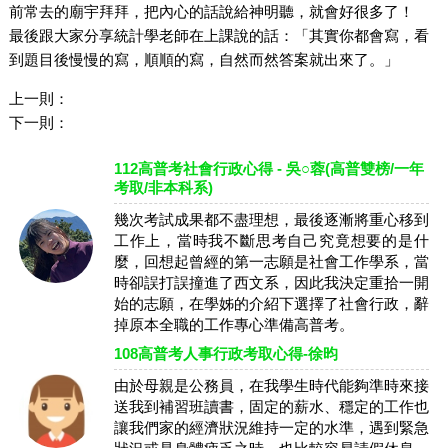
前常去的廟宇拜拜，把內心的話說給神明聽，就會好很多了！
最後跟大家分享統計學老師在上課說的話：「其實你都會寫，看
到題目後慢慢的寫，順順的寫，自然而然答案就出來了。」
上一則：
下一則：
112高普考社會行政心得 - 吳○蓉(高普雙榜/一年
考取/非本科系)
幾次考試成果都不盡理想，最後逐漸將重心移到
工作上，當時我不斷思考自己究竟想要的是什
麼，回想起曾經的第一志願是社會工作學系，當
時卻誤打誤撞進了西文系，因此我決定重拾一開
始的志願，在學姊的介紹下選擇了社會行政，辭
掉原本全職的工作專心準備高普考。
108高普考人事行政考取心得-徐昀
由於母親是公務員，在我學生時代能夠準時來接
送我到補習班讀書，固定的薪水、穩定的工作也
讓我們家的經濟狀況維持一定的水準，遇到緊急