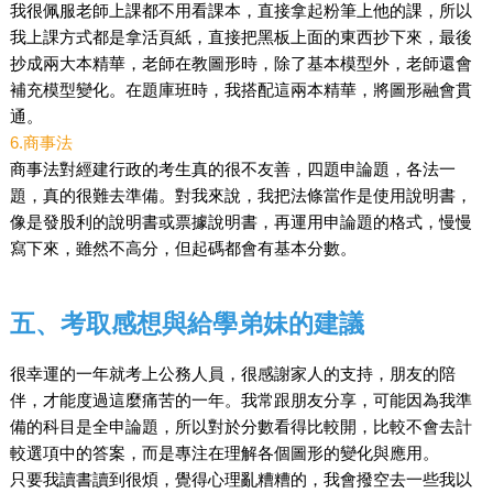
我很佩服老師上課都不用看課本，直接拿起粉筆上他的課，所以
我上課方式都是拿活頁紙，直接把黑板上面的東西抄下來，最後
抄成兩大本精華，老師在教圖形時，除了基本模型外，老師還會
補充模型變化。在題庫班時，我搭配這兩本精華，將圖形融會貫
通。
6.商事法
商事法對經建行政的考生真的很不友善，四題申論題，各法一
題，真的很難去準備。對我來說，我把法條當作是使用說明書，
像是發股利的說明書或票據說明書，再運用申論題的格式，慢慢
寫下來，雖然不高分，但起碼都會有基本分數。
五、考取感想與給學弟妹的建議
很幸運的一年就考上公務人員，很感謝家人的支持，朋友的陪
伴，才能度過這麼痛苦的一年。我常跟朋友分享，可能因為我準
備的科目是全申論題，所以對於分數看得比較開，比較不會去計
較選項中的答案，而是專注在理解各個圖形的變化與應用。
只要我讀書讀到很煩，覺得心理亂糟糟的，我會撥空去一些我以