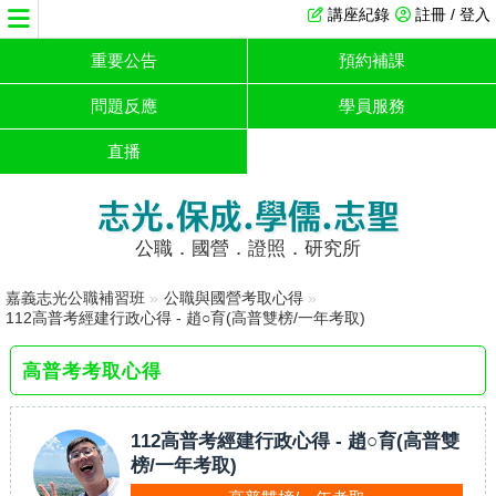
講座紀錄
註冊 / 登入
重要公告
預約補課
問題反應
學員服務
直播
志光.保成.學儒.志聖
公職．國營．證照．研究所
嘉義志光公職補習班
»
公職與國營考取心得
»
112高普考經建行政心得 - 趙○育(高普雙榜/一年考取)
高普考考取心得
112高普考經建行政心得 - 趙○育(高普雙
榜/一年考取)