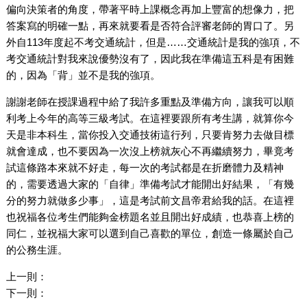
偏向決策者的角度，帶著平時上課概念再加上豐富的想像力，把
答案寫的明確一點，再來就要看是否符合評審老師的胃口了。另
外自113年度起不考交通統計，但是……交通統計是我的強項，不
考交通統計對我來說優勢沒有了，因此我在準備這五科是有困難
的，因為「背」並不是我的強項。
謝謝老師在授課過程中給了我許多重點及準備方向，讓我可以順
利考上今年的高等三級考試。在這裡要跟所有考生講，就算你今
天是非本科生，當你投入交通技術這行列，只要肯努力去做目標
就會達成，也不要因為一次沒上榜就灰心不再繼續努力，畢竟考
試這條路本來就不好走，每一次的考試都是在折磨體力及精神
的，需要透過大家的「自律」準備考試才能開出好結果，「有幾
分的努力就做多少事」，這是考試前文昌帝君給我的話。在這裡
也祝福各位考生們能夠金榜題名並且開出好成績，也恭喜上榜的
同仁，並祝福大家可以選到自己喜歡的單位，創造一條屬於自己
的公務生涯。
上一則：
下一則：