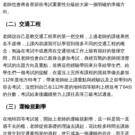
老師也會將各章節依考試重要性分級給大家一個明確的準備方
向。
（二）交通工程
老師說自己是教交通工程界的第一把交椅，上過老師的課後果然
名不虛傳，上課內容讓我可以學習到很多不同的交通工程的概
念，無論在考試中或應用在交通領域工作上能有很好的發揮空
間，而且老師也會自己親身去參加考試，身經百戰的老師很清楚
考試的出題方向及重點，並將這些經驗帶回來分享給學生們。給
學生們一個考試的提醒，在還沒上完所有課程的我就準備去參加
112年度地方特考了，帶著老師給上課重點與經驗以及之前學到內
容去考試，沒想到自己在112年度的地特四等順利上榜並考了64分
的分數，考試結束後繼續努力上課往高等三級考試邁進。
（三）運輸規劃學
在地特四等考試後，開始上老師的運輸規劃學，這一科是我一直
過不去的檻，老師從很基礎的理論去講起，花比較多時間去講旅
次發生到交通量指派的過程，使它成為一個邏輯的存在，而不是