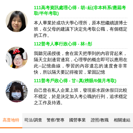
111高考資訊處理心得 - 胡○紜(非本科系/應屆考
取/半年考取)
本人畢業於成功大學心理所，原本想繼續讀博士
班，在父母的建議下決定先考取公職，有個穩定
的工作。
112普考人事行政心得 - 林○彤
我聽完函授後，會在當天把學到的內容背起來，
隔天立刻邊背邊寫，心理學的概念即可以應用在
此--記憶曲線，學習的內容遺忘的速度會非常
快，所以隔天要記得複習，鞏固記憶
111普考戶政心得 - 甘○真(榜眼/6個月考取)
自己曾在私人企業上班，發現薪水跟休假日比較
不穩定，於是決定加入考公職的行列，追求穩定
之工作及待遇。
高普地特
司法/調查
警察/警專
國營事業
證照/教職
相關連結