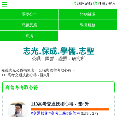
講座紀錄
註冊 / 登入
重要公告
預約補課
問題反應
學員服務
直播
志光.保成.學儒.志聖
公職．國營．證照．研究所
嘉義志光公職補習班
»
公職與國營考取心得
»
113高考交通技術心得 - 陳○升
高普考考取心得
113高考交通技術心得 - 陳○升
#交通技術
#高考三級
#高普考
點閱：
279