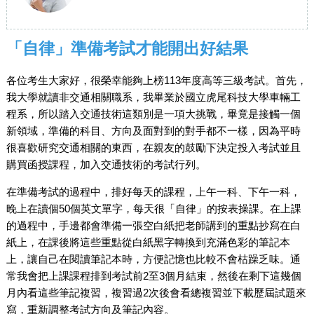
「自律」準備考試才能開出好結果
各位考生大家好，很榮幸能夠上榜113年度高等三級考試。首先，
我大學就讀非交通相關職系，我畢業於國立虎尾科技大學車輛工
程系，所以踏入交通技術這類別是一項大挑戰，畢竟是接觸一個
新領域，準備的科目、方向及面對到的對手都不一樣，因為平時
很喜歡研究交通相關的東西，在親友的鼓勵下決定投入考試並且
購買函授課程，加入交通技術的考試行列。
在準備考試的過程中，排好每天的課程，上午一科、下午一科，
晚上在讀個50個英文單字，每天很「自律」的按表操課。在上課
的過程中，手邊都會準備一張空白紙把老師講到的重點抄寫在白
紙上，在課後將這些重點從白紙黑字轉換到充滿色彩的筆記本
上，讓自己在閱讀筆記本時，方便記憶也比較不會枯躁乏味。通
常我會把上課課程排到考試前2至3個月結束，然後在剩下這幾個
月內看這些筆記複習，複習過2次後會看總複習並下載歷屆試題來
寫，重新調整考試方向及筆記內容。