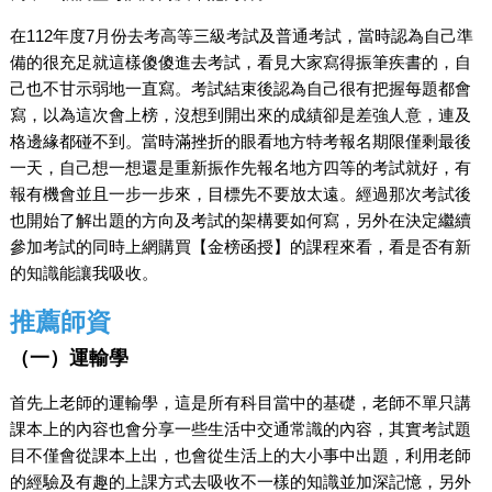
在112年度7月份去考高等三級考試及普通考試，當時認為自己準
備的很充足就這樣傻傻進去考試，看見大家寫得振筆疾書的，自
己也不甘示弱地一直寫。考試結束後認為自己很有把握每題都會
寫，以為這次會上榜，沒想到開出來的成績卻是差強人意，連及
格邊緣都碰不到。當時滿挫折的眼看地方特考報名期限僅剩最後
一天，自己想一想還是重新振作先報名地方四等的考試就好，有
報有機會並且一步一步來，目標先不要放太遠。經過那次考試後
也開始了解出題的方向及考試的架構要如何寫，另外在決定繼續
參加考試的同時上網購買【金榜函授】的課程來看，看是否有新
的知識能讓我吸收。
推薦師資
（一）運輸學
首先上老師的運輸學，這是所有科目當中的基礎，老師不單只講
課本上的內容也會分享一些生活中交通常識的內容，其實考試題
目不僅會從課本上出，也會從生活上的大小事中出題，利用老師
的經驗及有趣的上課方式去吸收不一樣的知識並加深記憶，另外