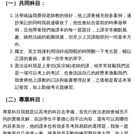
（一）共同科目：
法學緒論我覺得老師教的很好，他上課會補充很多案例，邊
抄筆記的同時我就邊吸收了，他也會結合當前的時事做舉
例，且他帶著我們做課本的每一題題目，上課非常幽默風
趣。雖然法緒的範圍很廣，但至少上完課能抓到一些基本方
向。
國文、英文我僅利用瑣碎或閒暇的時間翻一下考古題，輔以
正課的書籍，多背一些常考的單字。
憲法這科我是上韋伯(吳宗翰)老師的課，他常常鼓勵我們這
是一場可以考上的考試，也會說說自己的經歷來激勵我們。
我會將他上課教的口訣與板書整理起來，之後都是看這本筆
記複習，加上勤做考古題練習。
（二）專業科目：
專業科目我都是以高考的科目去準備，首先行政法老師會補充不
同的實務見解，告訴學生不要擔心寫不出內容，還有可以寫哪些
內容來加分，他的課本也有很多常考與易錯的選擇題，我每一題
都會再自己做過一遍，接著就是不斷的練習歷屆考古題，加上背