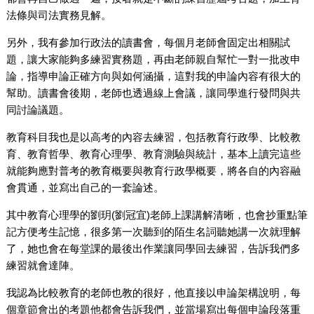
法條與司法實務見解。
另外，我有參加行政法的讀書會，每個月老師會固定出相關試
題，讓大家能夠多練習實務題，再由老師親自幫忙一對一批改申
論，指導申論正確方向與如何涵攝，這對我的申論內容有很大的
幫助。讀書會後期，老師也透過線上會議，讓同學進行發問與共
同討論議題。
教育科目我也是以高考的內容去練習，包括教育行政學、比較教
育、教育哲學、教育心理學、教育測驗與統計，基本上讀完這些
就能夠應對普考的教育概要與教育行政學概要，將各自的內容融
會貫通，並寫出自己的一套論述。
其中教育心理學的劉玥(劉冠宜)老師上課講解清晰，也會抄重點筆
記方便考生記憶，很多第一次聽到的陌生名詞聽她講一次就理解
了，她也會在每堂課的最後出作業讓同學回去練習，告訴我們多
練習就會達陣。
我認為比較教育的老師也教的很好，他直接以申論架構說明，每
個章節會出的考題他都會告訴我們，並當場寫出每個申論段落重