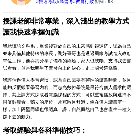
#快速考取
#高普考
#教育行政
點閱：
93
授課老師非常專業，深入淺出的教學方式
讓我快速掌握知識
我就讀語文科系，畢業後對於自己的未來感到很迷茫，認為自己
並未具備其他特殊的專長，剛好哥哥也是透過國家考試進入政府
單位工作，他與我分享了備考的經驗，家人也鼓勵、支持我去嘗
試看看，於是我萌生了奮發向上的決心，走上國考這條路。
我評估過個人學習習慣，認為自己需要有彈性的讀書時間，並且
能夠反覆觀看學習內容，而志光數位學院是最符合個人需求的選
擇，其上課方式採取看電腦課程的方式，可以重複播放與選擇不
同倍數觀看，獨立的座位非常寬敞且舒適，像在個人讀書室一
樣，加上隔壁同學也很認真上課，自然而然自己也會產生一種支
撐下去的動力。
考取經驗與各科準備技巧：