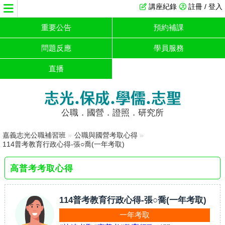
講座紀錄
註冊 / 登入
重要公告
預約補課
問題反應
學員服務
直播
志光.保成.學儒.志聖
公職．國營．證照．研究所
嘉義志光公職補習班
»
公職與國營考取心得
»
114普考教育行政心得-張○喬(一年考取)
高普考考取心得
114普考教育行政心得-張○喬(一年考取)
一年考取