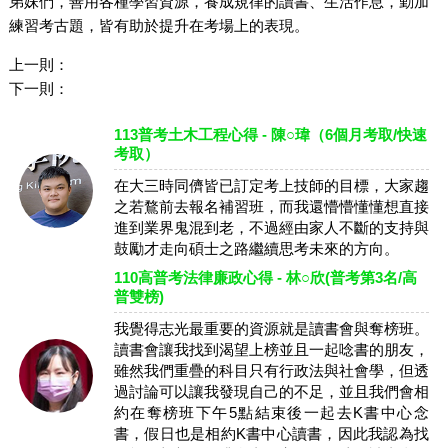
弟妹們，善用各種學習資源，養成規律的讀書、生活作息，勤加
練習考古題，皆有助於提升在考場上的表現。
上一則：
下一則：
113普考土木工程心得 - 陳○瑋（6個月考取/快速
考取）
在大三時同儕皆已訂定考上技師的目標，大家趨
之若鶩前去報名補習班，而我還懵懵懂懂想直接
進到業界鬼混到老，不過經由家人不斷的支持與
鼓勵才走向碩士之路繼續思考未來的方向。
110高普考法律廉政心得 - 林○欣(普考第3名/高
普雙榜)
我覺得志光最重要的資源就是讀書會與奪榜班。
讀書會讓我找到渴望上榜並且一起唸書的朋友，
雖然我們重疊的科目只有行政法與社會學，但透
過討論可以讓我發現自己的不足，並且我們會相
約在奪榜班下午5點結束後一起去K書中心念
書，假日也是相約K書中心讀書，因此我認為找