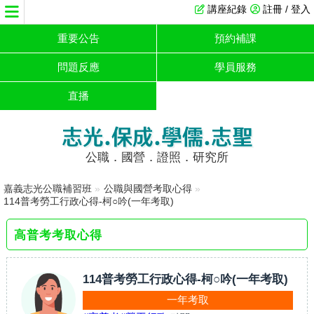
講座紀錄
註冊 / 登入
重要公告
預約補課
問題反應
學員服務
直播
志光.保成.學儒.志聖
公職．國營．證照．研究所
嘉義志光公職補習班
»
公職與國營考取心得
»
114普考勞工行政心得-柯○吟(一年考取)
高普考考取心得
114普考勞工行政心得-柯○吟(一年考取)
一年考取