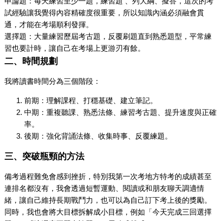
申論題：每天練習至少一題，練習題 、列大綱、擬答，這次的考
試經驗讓我覺得內容精確度很重要，所以知識內涵必須融會貫
通，才能在考場順利發揮。
選擇題：大量練習歷屆考古題，反覆刷題直到熟悉題型，平常練
習也要計時，讓自己在考場上更游刃有餘。
二、時間規劃
我將讀書時間分為三個階段：
前期：理解課程、打穩基礎、建立筆記。
中期：重複聽課、熟悉法條、練習考古題、提升速度與正確
率。
後期：強化背誦法條、收集時事、反覆練題。
三、突破瓶頸的方法
備考過程難免會感到挫折，特別我第一次考地方特考的成績甚至
連排名都沒有，我會透過短暫運動、閱讀或和朋友聊天調適情
緒，讓自己維持長期戰鬥力，也可以為自己訂下考上後的獎勵。
同時，我也會將大目標拆解成小目標，例如「今天完成三回選擇