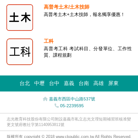
高普考土木/土木技師
高普考土木+土木技師，報名獨享優惠！
工科
高普考工科 考試科目、分發單位、工作性
質、課程規劃
台北
中壢
台中
嘉義
台南
高雄
屏東
嘉義市西區中山路537號
05-2239595
志光教育科技股份有限公司附設嘉義市私立志光文理短期補習班核准變
更文號府教社字第1140953811號
版權所有 copyright © 2018 www.ckpublic.com.tw All Rights Reserved.