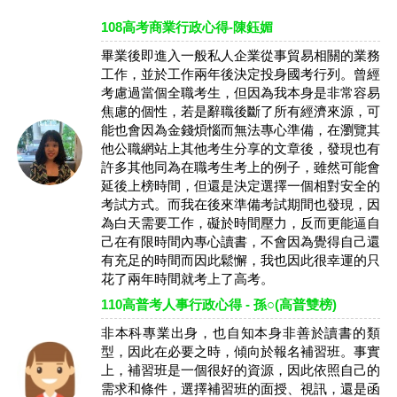
108高考商業行政心得-陳鈺媚
畢業後即進入一般私人企業從事貿易相關的業務
工作，並於工作兩年後決定投身國考行列。曾經
考慮過當個全職考生，但因為我本身是非常容易
焦慮的個性，若是辭職後斷了所有經濟來源，可
能也會因為金錢煩惱而無法專心準備，在瀏覽其
他公職網站上其他考生分享的文章後，發現也有
許多其他同為在職考生考上的例子，雖然可能會
延後上榜時間，但還是決定選擇一個相對安全的
考試方式。而我在後來準備考試期間也發現，因
為白天需要工作，礙於時間壓力，反而更能逼自
己在有限時間內專心讀書，不會因為覺得自己還
有充足的時間而因此鬆懈，我也因此很幸運的只
花了兩年時間就考上了高考。
110高普考人事行政心得 - 孫○(高普雙榜)
非本科專業出身，也自知本身非善於讀書的類
型，因此在必要之時，傾向於報名補習班。事實
上，補習班是一個很好的資源，因此依照自己的
需求和條件，選擇補習班的面授、視訊，還是函