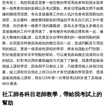
思考再三，我想我還是需要一個完整的學習系統來幫助我全面掌
握一個專業領域的架構以及考試重點，將多項理論概念間千絲萬
縷的關係理清楚。有在直接服務工作的人也許也會有跟我類似的
感受，在念書時，總會覺得眼前的理論似乎有在自己的工作中運
用過，但仍會有一種看不清的朦朧感，因為太多理論太多概念在
直接服務的工作中運用過了，會有種所有的概念攪和再一起，像
是大雜燴的混亂感，這其實是在自學時遇到的一個很明顯的困
難，在寫題目時會因為相似的概念混在一起，造成判斷及引用說
明的錯誤。透過一個系統性課程的學習，將各知識點分門別類，
對於做題複習有非常明顯的幫助，可以避免因為概念混淆而出現
的錯誤。針對考試用的書籍編排方式做了了解後，我選擇超級函
授線上課程學習，因為我平日都在上班，只能運用個人休假日唸
書，線上課程符合我在上班日以外才有空讀書的學習需求。透過
超級函授線上課程，我在115年第一次專技考試終於過了及格線，
66分通過。
社工師各科目老師教學，帶給我考試上的
幫助