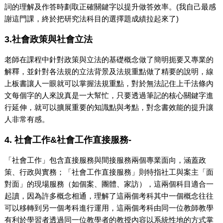
詞的理解及作答時劃取正確關鍵字以提升做答效率。(我自己最感
謝這門課，終於把研究法科目的選擇題成績拉起來了)
3.社會政策與社會立法
老師在課程中針對政策與立法的基礎概念做了簡明扼要又專業的
解釋，並針對各法規的立法背景及法規重點做了精要的說明，線
上板書讓人一眼就可以掌握法規重點，對於無法記住上千法條內
文每個字的人來說真是一大幫忙，只要透過筆記的核心關鍵字進
行延伸，就可以擴展重要的知識點與考點，對念書效能的提升讓
人非常有感。
4. 社會工作&社會工作直接服務-
「社會工作」包含直接服務與間接服務兩個專業面向，涵蓋政
策、行政與實務；「社會工作直接服務」則特指社工與案主「面
對面」的現場服務（如個案、團體、家訪），這兩個科目適合一
起讀，因為許多概念相通，理解了這兩個考科其中一個概念往往
可以移轉到另一個考科進行運用，這兩個考科由同一位教師教學
有利於學習者透過同一位教學者的教授內容以系統性地的方式掌