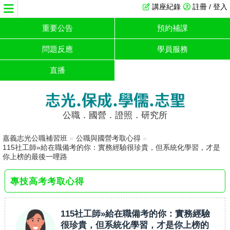
講座紀錄
註冊 / 登入
重要公告
預約補課
問題反應
學員服務
直播
志光.保成.學儒.志聖
公職．國營．證照．研究所
嘉義志光公職補習班
»
公職與國營考取心得
»
115社工師»給在職備考的你：實務經驗很珍貴，但系統化學習，才是
你上榜的最後一哩路
專技高考考取心得
115社工師»給在職備考的你：實務經驗
很珍貴，但系統化學習，才是你上榜的