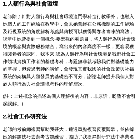
1.人類行為與社會環境
老師除了針對人類行為與社會環境這門學科進行教學外，也融入
她個人的工作經驗在教學中，會以她曾經在公務機關的工作經驗
及鉅視系統的角度解析考點與傳授可以獲得閱卷者青睞的寫法，
課堂中她曾提到一個概念-要宏觀的看題目，將人類行為與社會環
境的概念與實際服務結合，寫出來的內容高度不一樣，更容易獲
得閱卷者的認同。我本來 認為人類行為與社會環境是我們社會工
作領域實務工作者的基礎考科，考題無非就考驗我們對基礎能力
的掌握，但透過老師的講解，會發現其實我國的社會政策與社福
系統的架構與人類發展的基礎密不可分，謝謝老師提升我個人對
於人類行為與社會環境考科的理解層次。
(註：上述概念的描述為個人理解後的內容，非原話，盼望不會引
起誤解。)
2.社會工作研究法
老師的考前總複習幫助我甚大，通過重點複習反覆閱聽，並依據
她的解題技巧去寫考古題練習，協助了我提昇對研究法中專業名