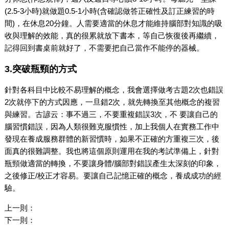
(2.5-3小時)就做題0.5-1小時(含確認做答正確性及訂正練習的時
間)，在休息20分鐘。人需要適當的休息才能維持腦部對知識的吸
收與理解的效能，真的很累就放下書本，等自己恢復後再繼續，
記得回到書桌前就好了，不需要把自己當作不能停的器械。
3.突破瓶頸的方式
針對各科目中比較不易理解的概念，我會選擇做考古題2次也錯誤
2次就停下的方式因應，一旦錯2次，就先轉換至其他概念的複習
與練習。古諺云：事不過三，不要重複錯誤3次，不 要讓自己的
腦習慣錯誤，因為人類很難克服慣性，加上我個人在實務工作中
發現在養成服務群體的新習慣時，如果不正確的方重複三次，後
面真的很難調整。我也將這個原則運用在我的考試準備上，針對
瓶頸做適當的轉換，不要讓身體/腦部對錯誤產生太深刻的印象，
之後修正/校正才容易。要讓自己記憶正確的概念，養成成功的經
驗。
上一則：
下一則：