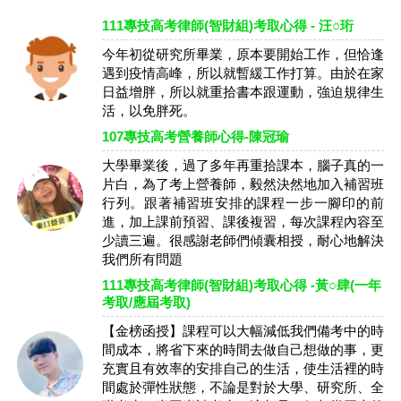
111專技高考律師(智財組)考取心得 - 汪○珩
今年初從研究所畢業，原本要開始工作，但恰逢
遇到疫情高峰，所以就暫緩工作打算。由於在家
日益增胖，所以就重拾書本跟運動，強迫規律生
活，以免胖死。
107專技高考營養師心得-陳冠瑜
大學畢業後，過了多年再重拾課本，腦子真的一
片白，為了考上營養師，毅然決然地加入補習班
行列。跟著補習班安排的課程一步一腳印的前
進，加上課前預習、課後複習，每次課程內容至
少讀三遍。很感謝老師們傾囊相授，耐心地解決
我們所有問題
111專技高考律師(智財組)考取心得 -黃○肆(一年
考取/應屆考取)
【金榜函授】課程可以大幅減低我們備考中的時
間成本，將省下來的時間去做自己想做的事，更
充實且有效率的安排自己的生活，使生活裡的時
間處於彈性狀態，不論是對於大學、研究所、全