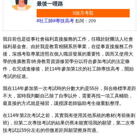
最後一哩路
5個月考取
#社工師
#專技高考
點閱：
209
我目前也是從事社會福利直接服務的工作，任職於財團法人社會
福利基金會。由於我是教育相關系所畢業，在從事直接服務工作
後，深感考取專業證照在個人職涯發展的重要性，因而又使用大
學的推廣教育/終身教育資源修習學分以符合參加考試的法定條
件，在完成進修後，於114年參加第1次的社工師專技高考，開始
考試的征途。
我在114年參加第一次考試時的分數大約是55分，與合格標準差距
不大，當時我判斷自己除了自學以外，需要再找一項工具輔助，
最直接的方式就是補習，讓授課老師協助考生做重點整理。
在114年第2次考試之前，其實我有使用其他系統的教材(考前衝刺
班)，但第二次專技考試的結果仍舊未能實現我的願望，第二次專
技考試以59分左右的些微差距與願望擦身而過。