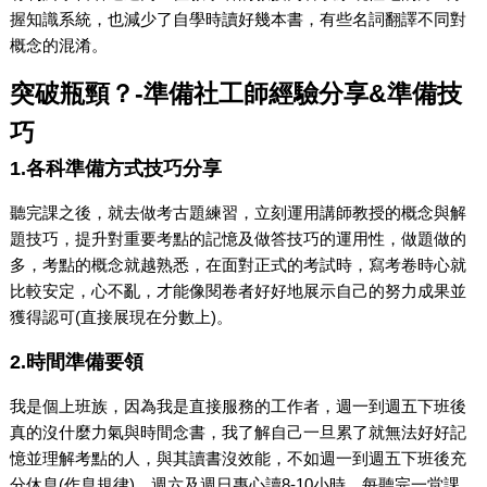
握知識系統，也減少了自學時讀好幾本書，有些名詞翻譯不同對
概念的混淆。
突破瓶頸？-準備社工師經驗分享&準備技
巧
1.各科準備方式技巧分享
聽完課之後，就去做考古題練習，立刻運用講師教授的概念與解
題技巧，提升對重要考點的記憶及做答技巧的運用性，做題做的
多，考點的概念就越熟悉，在面對正式的考試時，寫考卷時心就
比較安定，心不亂，才能像閱卷者好好地展示自己的努力成果並
獲得認可(直接展現在分數上)。
2.時間準備要領
我是個上班族，因為我是直接服務的工作者，週一到週五下班後
真的沒什麼力氣與時間念書，我了解自己一旦累了就無法好好記
憶並理解考點的人，與其讀書沒效能，不如週一到週五下班後充
分休息(作息規律)，週六及週日專心讀8-10小時。每聽完一堂課