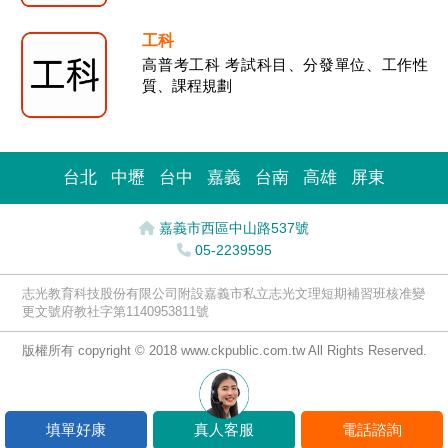
工科
高普考工科 考試科目、分發單位、工作性
質、課程規劃
台北
中壢
台中
嘉義
台南
高雄
屏東
嘉義市西區中山路537號
05-2239595
志光教育科技股份有限公司附設嘉義市私立志光文理短期補習班核准變
更文號府教社字第1140953811號
版權所有 copyright © 2018 www.ckpublic.com.tw All Rights Reserved.
填單好康
真人客服
電話諮詢