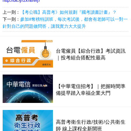
http://bit.ly/2xhBWj7
上一則：
【考公職】高普考》如何規劃『國考讀書計畫』？
下一則：
參加#奪榜特訓班，每次考試後，都會有老師可以一對一
針對自己的問題做問答，讓我實力大大提升
台電僱員【綜合行政】考試資訊
｜投考組合搭配性最高
【中華電信招考】｜把握時間準
備提早踏入幸福企業大門
高普考衛生行政/技術/公共衛生
師 線上課程全新開班