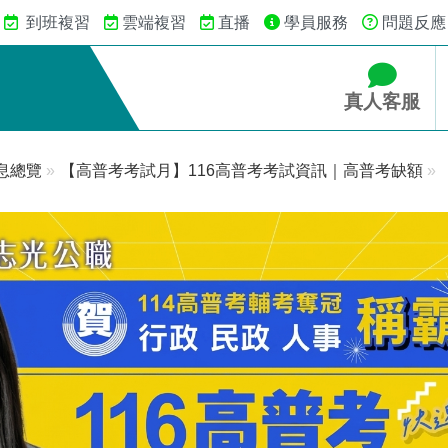
到班複習
雲端複習
直播
學員服務
問題反應
真人客服
息總覽
»
【高普考考試月】116高普考考試資訊｜高普考缺額
»