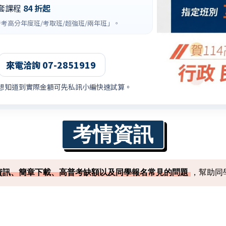
套課程
84 折起
考高分年度班/考取班/超強班/兩年班」。
來電洽詢 07-2851919
想知道到實際金額可先私訊小編快速試算。
考情資訊
資訊、簡章下載、高普考缺額以及同學報名常見的問題
，幫助同