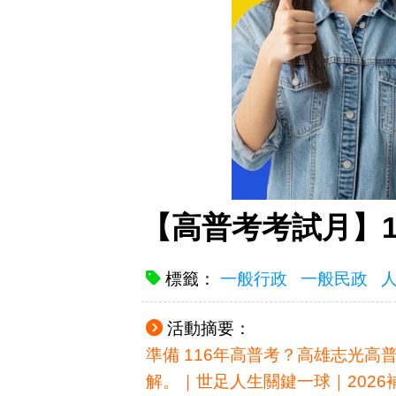
【高普考考試月】
標籤：
一般行政
一般民政
活動摘要：
準備 116年高普考？高雄志光高
解。｜世足人生關鍵一球｜202