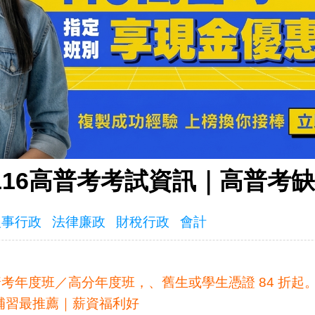
116高普考考試資訊｜高普考
人事行政
法律廉政
財稅行政
會計
普考年度班／高分年度班，、舊生或學生憑證 84 折
6補習最推薦｜薪資福利好