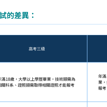
試的差異：
高考三級
年滿
年滿18歲，大學以上學歷畢業，技術類需為
業，
相關科系、證照類需取得相關證照才能報考
報考