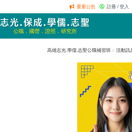
重要公告
註冊 / 登入
志光.保成.學儒.志聖
公職．國營．證照．研究所
高雄志光.學儒.志聖公職補習班
»
活動訊