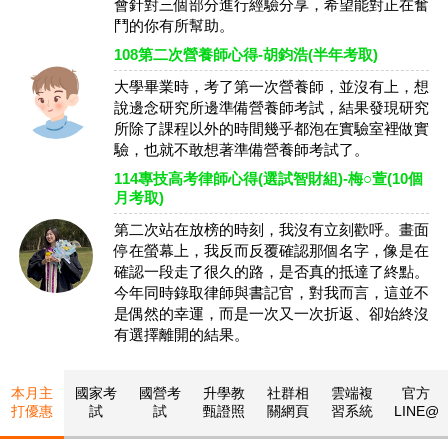
會針對三個部分進行經驗分享，希望能對正在奮
鬥的你有所幫助。
108第二次營養師心得-胡鈞浩(半年考取)
大學畢業時，考了第一次營養師，並沒有上，想
說邊念研究所邊準備營養師考試，結果發現研究
所除了課程以外的時間幾乎都泡在實驗室裡做實
驗，也就不敢想著準備營養師考試了。
114專技高考律師心得(選試智財組)-梅○萱(10個
月考取)
第二次站在放榜的時刻，我沒有立刻歡呼。畫面
停在螢幕上，我反而反覆確認那個名字，像是在
確認一段走了很久的路，是否真的抵達了終點。
今年同時錄取律師與書記官，對我而言，這並不
是偶然的幸運，而是一次又一次折返、卻始終沒
有選擇離開的結果。
本月主
國家考
國營考
升學教
社群相
雲端複
官方
打優惠
試
試
甄證照
關網頁
習系統
LINE@