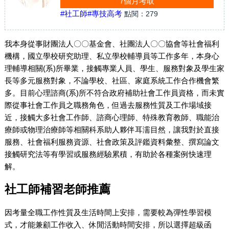
7個月考取
#社工師
#專技高考
點閱：
279
我本身從事財團法人〇〇基金會、社團法人〇〇協會等社會福利
機構，國立學校研究助理、私立學校輔導員等工作多年，本身心
理輔導相關(系)所畢業，接觸專業人員、學生、服務對象及學生家
長等多元服務對象，不論學校、社區、家庭系統工作合作機會繁
多。目前心理諮商(系)所不符合政府補助社會工作員資格，而未實
際從事社會工作員之職務角色，但過去服務性質及工作場域接
近，接觸大多社會工作師、諮商心理師、特殊教育教師、職能治
療師或物理治療師等相關科系助人夥伴耳濡目然，讓我對於直接
服務、社會福利服務資源、社會政策及評鑑資料彙整、撰寫論文
接觸研究法等有學習或服務經驗累積，有助於各種案例快速理
解。
社工師補習老師推薦
因考量全職工作性質及生活時間上安排，需要較為彈性學習模
式，才能兼顧工作收入、休閒活動時間安排，所以選擇超級函