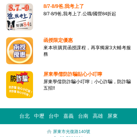
8/7-8/9爸,我考上了
8/7-8/9爸,我考上了.公職/國營84折起
函授限定優惠
來本班購買函授課程，再享獨家3大輔考服
務
屏東學儒防詐騙貼心小叮嚀
屏東學儒防詐騙小叮嚀；小心詐騙，防詐騙
五招!!
台北
中壢
台中
嘉義
台南
高雄
屏東
屏東市光復路140號