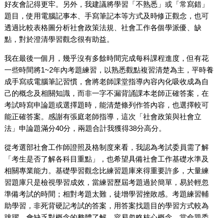
好友會記得更牢。另外，我建議將學習「不熟悉」或「常寫錯」
題目，使用電腦記事本、手寫筆記本等方式及時修正觀念，也可
透過比較表格圖分析社會政策法規、社會工作各個學派優、缺
點，對於澄清學習觀念很有助益。
我在最後一個月，幾乎沒有多餘時間完成每科課程進度，但有花
一些時間將1~2年內考題練習，以熟悉觀點複習清楚為主，平時養
成手寫或電腦筆記習慣，會將老師課堂指導內容內化吸收成為自
己的概念及相關知識，而非一字不漏背誦課本老師正確答案，在
考試時寫申論題或選擇題時，能清楚條列作答內容，也選擇較可
能正確答案。感謝有張庭老師指導，這次「社會政策與社會立
法」申論題滿分40分，兩題合計我獲得38分高分。
從考選部社會工作師證照及格制度來看，我認為考試委員需了解
「考生是否了解各科目重點」，也希望具備社會工作基礎水準及
相關專業能力。基礎學習觀念比練習題庫來得重要許多，大量練
習題庫只是檢視學習成效，當練習歷屆考題過於簡單，易於輕忽
準備考試的時間；相對考題太難，徒增學習挫敗感。考題練習輔
助學習，非死背硬記考試的答案，用答案找題目的學習方式較為
跳躍，會缺乏對概念的整體了解，容易忽略核心概念，當命題委