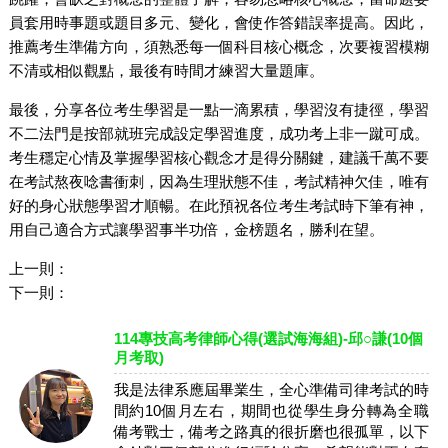
員套用時事題或題目多元、變化，會使作答錯誤率提高。因此，
推薦考生準備方向，須熟悉每一個科目核心概念，次要複習模糊
不清或相似觀點，最後有時間才練習大量題庫。
最後，分享各位考生學習是一點一滴累積，學習沒有捷徑，學習
不二法門是按部就班完成設定學習進度，成功考上非一蹴可成。
考生穩定心情及掌握學習核心觀念才是得分關鍵，建議千萬不要
在考試熬夜唸書衝刺，因為生理狀態不佳，考試精神欠佳，唯有
好的身心狀態學習才順暢。在此預祝各位考生考試時下筆有神，
用自己適合方式讓學習事半功倍，金榜題名，勝利在望。
上一則：
下一則：
114專技高考律師心得(選試海海組)-邱○謙(10個
月考取)
我是法律系應屆畢業生，全心準備司律考試的時
間約10個月左右，期間也從學生身分轉為全職
備考戰士，備考之路真的很折磨也很孤單，以下