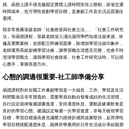
授。函授上課不僅克服固定實體上課時間安排上限制，節省交通
時間成本，也可彈性規劃學習目標，是兼顧工作及生活品質最佳
選擇。
我非常推薦張庭老師「社會政策與社會立法」、「社會工作研究
法」等函授課程，張庭老師深入淺出讓同學們知道法規來源、依
據及實際案例，並搭配立即練習題庫，除增加學習法規印象外，
老師運用系統架構學習法條，讓學習概念清楚且完整，也會不時
澄清學習觀念，讓我學習社會政策、社會工作研究法時，可以得
心應手，掌握答題方向。
心態的調適很重要-社工師準備分享
函授課程對於在職工作兼顧學習是一大福音，工作、學習及生活
時間緊湊且非常寶貴的，需要學員自動自發養成好的生活習慣，
自行設定規律每週讀書進度，安排適度休息、運動及健康飲食是
良好的學習心態。建議設定每週一次學習進度，非每天檢視學習
目標，學習目標過高會充滿壓力跟挫折感而放棄堅持，反而彈性
學習目標搭配適度休息，能將所學應用於日常生活或分享給親朋