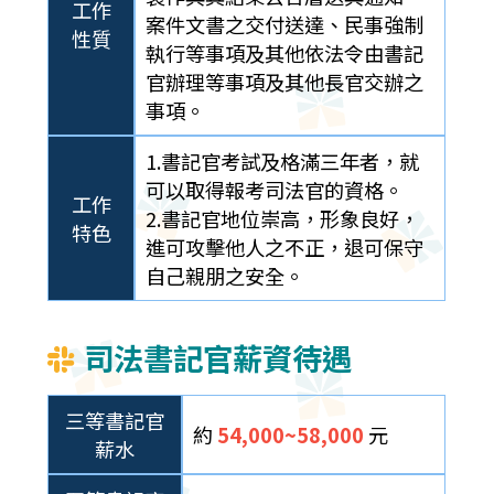
工作
案件文書之交付送達、民事強制
性質
執行等事項及其他依法令由書記
官辦理等事項及其他長官交辦之
事項。
1.書記官考試及格滿三年者，就
可以取得報考司法官的資格。
工作
2.書記官地位崇高，形象良好，
特色
進可攻擊他人之不正，退可保守
自己親朋之安全。
司法書記官薪資待遇
三等書記官
約
54,000~58,000
元
薪水