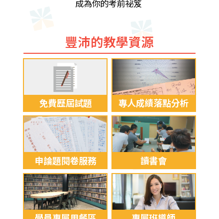
成為你的考前祕笈
豐沛的教學資源
免費歷屆試題
專人成績落點分析
申論題閱卷服務
讀書會
學員專屬用餐區
專屬班導師