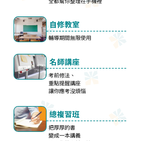
全都幫你整理在手機裡
自修教室
輔導期間無限使用
名師講座
考前修法、
重點提醒講座
讓你應考沒煩惱
總複習班
把厚厚的書
變成一本講義