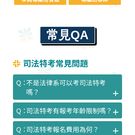
常見QA
司法特考常見問題
不是法律系可以考司法特考
嗎？
除三等的公設辯護人、行政執行官需
司法特考有報考年齡限制嗎？
政治、法律等相關科系，及心理測驗員、
心理輔導員需心理、社會、社會工作、教
三等18歲以上(監獄官：18歲~55
育、輔導等相關科系外，其餘類別非法律
司法特考報名費用為何？
歲)；四等18歲以上(監所管理員、法警：