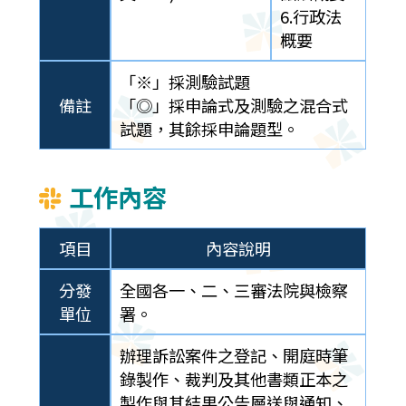
6.行政法
概要
「※」採測驗試題
備註
「◎」採申論式及測驗之混合式
試題，其餘採申論題型。
工作內容
項目
內容說明
分發
全國各一、二、三審法院與檢察
單位
署。
辦理訴訟案件之登記、開庭時筆
錄製作、裁判及其他書類正本之
製作與其結果公告層送與通知、