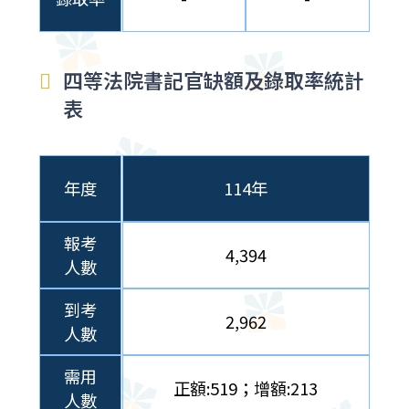
四等法院書記官缺額及錄取率統計
表
年度
114年
報考
4,394
人數
到考
2,962
人數
需用
正額:519；增額:213
人數