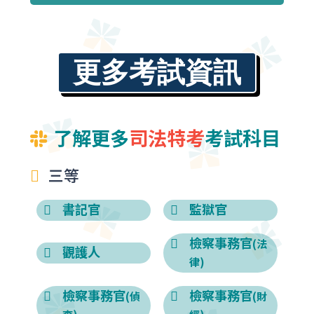
系都可以報考。
18~45歲)；五等18歲以上。
第一試筆試：
三等考試新臺幣1,400元；
四等考試新臺幣1,300元；
更多考試資訊
五等考試新臺幣800元。
第二試體能測驗：新臺幣800元。
第二試口試
：新臺
(監獄官類科為第三試)
幣1,200元。
了解更多
司法特考
考試科目
三等
書記官
監獄官
檢察事務官
(法
觀護人
律)
檢察事務官
檢察事務官
(偵
(財
查)
經)