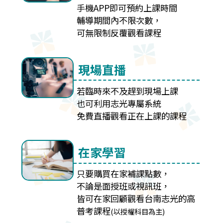
手機APP即可預約上課時間
輔導期間內不限次數，
可無限制反覆觀看課程
現場直播
若臨時來不及趕到現場上課
也可利用志光專屬系統
免費直播觀看正在上課的課程
在家學習
只要購買在家補課點數，
不論是面授班或視訊班，
皆可在家回顧觀看台南志光的高
普考課程
(以授權科目為主)