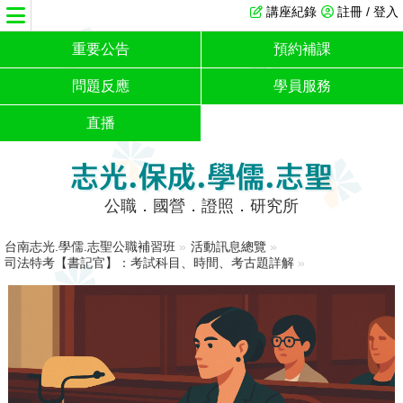
講座紀錄
註冊 / 登入
重要公告
預約補課
問題反應
學員服務
直播
志光.保成.學儒.志聖
公職．國營．證照．研究所
台南志光.學儒.志聖公職補習班
»
活動訊息總覽
»
司法特考【書記官】：考試科目、時間、考古題詳解
»