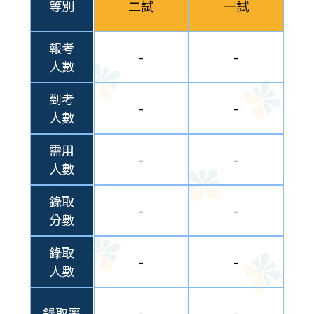
等別
二試
一試
報考
-
-
人數
到考
-
-
人數
需用
-
-
人數
錄取
-
-
分數
錄取
-
-
人數
錄取率
-
-