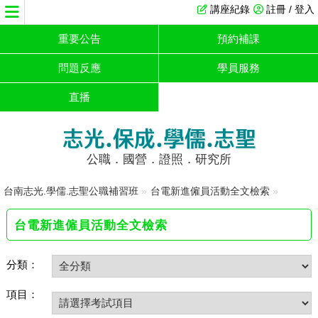
講座紀錄
註冊 / 登入
重要公告
預約補課
問題反應
學員服務
直播
志光.保成.學儒.志聖
公職．國營．證照．研究所
台南志光.學儒.志聖公職補習班
»
台電新進僱員活動全文檢索
»
台電新進僱員活動全文檢索
分類：
項目：