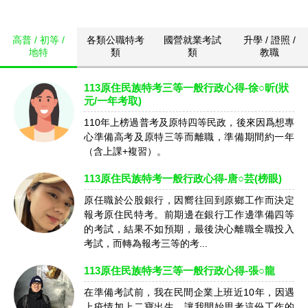
高普 / 初等 /
各類公職特考
國營就業考試
升學 / 證照 /
地特
類
類
教職
113原住民族特考三等一般行政心得-徐○昕(狀
元/一年考取)
110年上榜過普考及原特四等民政，後來因爲想專
心準備高考及原特三等而離職，準備期間約一年
（含上課+複習）。
113原住民族特考一般行政心得-唐○芸(榜眼)
原任職於公股銀行，因嚮往回到原鄉工作而決定
報考原住民特考。前期邊在銀行工作邊準備四等
的考試，結果不如預期，最後決心離職全職投入
考試，而轉為報考三等的考...
113原住民族特考三等一般行政心得-張○龍
在準備考試前，我在民間企業上班近10年，因遇
上疫情加上二寶出生，讓我開始思考這份工作的