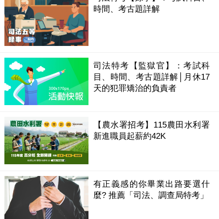
時間、考古題詳解
司法特考【監獄官】：考試科
目、時間、考古題詳解│月休17
天的犯罪矯治的負責者
【農水署招考】115農田水利署
新進職員起薪約42K
有正義感的你畢業出路要選什
麼? 推薦「司法、調查局特考」