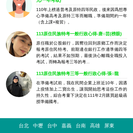
元/一年考取)
110年上榜過普考及原特四等民政，後來因爲想專
心準備高考及原特三等而離職，準備期間約一年
（含上課+複習）。
113原住民族特考一般行政心得-唐○芸(榜眼)
原任職於公股銀行，因嚮往回到原鄉工作而決定
報考原住民特考。前期邊在銀行工作邊準備四等
的考試，結果不如預期，最後決心離職全職投入
考試，而轉為報考三等的考...
113原住民族特考三等一般行政心得-張○龍
在準備考試前，我在民間企業上班近10年，因遇
上疫情加上二寶出生，讓我開始思考這份工作的
持久性，綜合考量下決定在111年2月購買超級函
授準備國考。
台北
中壢
台中
嘉義
台南
高雄
屏東