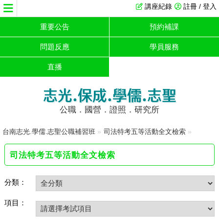
講座紀錄
註冊 / 登入
重要公告
預約補課
問題反應
學員服務
直播
志光.保成.學儒.志聖
公職．國營．證照．研究所
台南志光.學儒.志聖公職補習班
»
司法特考五等活動全文檢索
»
司法特考五等活動全文檢索
分類：
項目：