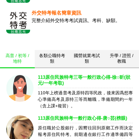
外交特考報名簡章資訊
完整介紹外交特考考試資訊、考科、缺額。
高普 / 初等 /
各類公職特考
國營就業考試
升學 / 證照 /
地特
類
類
教職
113原住民族特考三等一般行政心得-徐○昕(狀
元/一年考取)
110年上榜過普考及原特四等民政，後來因爲想專
心準備高考及原特三等而離職，準備期間約一年
（含上課+複習）。
113原住民族特考一般行政心得-唐○芸(榜眼)
原任職於公股銀行，因嚮往回到原鄉工作而決定
報考原住民特考。前期邊在銀行工作邊準備四等