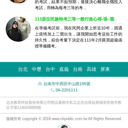
的考試，結果不如預期，最後決心離職全職投入
考試，而轉為報考三等的考...
113原住民族特考三等一般行政心得-張○龍
在準備考試前，我在民間企業上班近10年，因遇
上疫情加上二寶出生，讓我開始思考這份工作的
持久性，綜合考量下決定在111年2月購買超級函
授準備國考。
台北
中壢
台中
嘉義
台南
高雄
屏東
台南市中西區中山路195號
06-2201111
志光教育科技股份有限公司附設臺南市私立志光法商短期補習班南市教
社字第1140439899號
版權所有 copyright © 2018 www.ckpublic.com.tw All Rights Reserved.