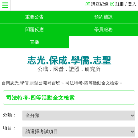
講座紀錄
註冊 / 登入
重要公告
預約補課
問題反應
學員服務
直播
志光.保成.學儒.志聖
公職．國營．證照．研究所
台南志光.學儒.志聖公職補習班
»
司法特考-四等活動全文檢索
»
司法特考-四等活動全文檢索
分類：
項目：