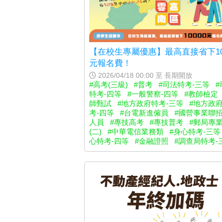
【在校生專屬優惠】最高直接省下10
元報名費！
2026/04/18 00:00 至 長期開放
#高考(三級)
#普考
#司法特考-三等
#
特考-四等
#一般警察-四等
#教師檢定
師甄試
#地方政府特考-三等
#地方政
考-四等
#台電新進僱員
#國營事業聯
人員
#專技高考
#專技普考
#郵局專
(二)
#中華電信業務類
#身心特考-三等
心特考-四等
#金融證照
#調查局特考-