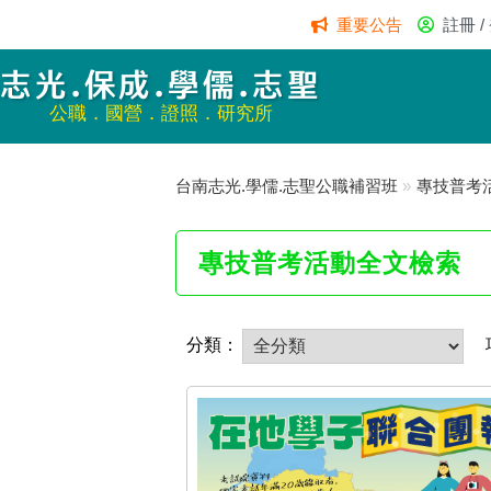
重要公告
註冊 /
志光.保成.學儒.志聖
公職．國營．證照．研究所
台南志光.學儒.志聖公職補習班
»
專技普考
專技普考活動全文檢索
分類：