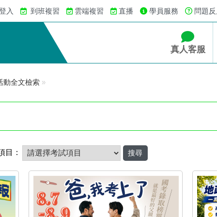
 登入
到班複習
雲端複習
直播
學員服務
問題反
真人客服
活動全文檢索
»
項目：