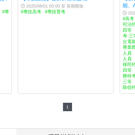
能、
2025/08/01 00:00 至 長期開放
#專
#專技高考
#專技普考
202
#高考
司法特
四等
考-三
台電
專業職
人員
人員
移民特
四等
務特考
三等
除役特
1