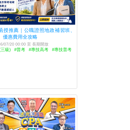
函授推薦｜公職證照地政補習班、
、優惠費用全攻略
6/07/20 00:00 至 長期開放
(三級)
#普考
#專技高考
#專技普考