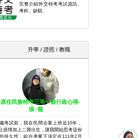
完整介紹外交特考考試資訊、
考科、缺額。
升學 / 證照 / 教職
13原住民族特考三等一般行政心得-
張○龍
備考試前，我在民間企業上班近10年，
上疫情加上二寶出生，讓我開始思考這份
的持久性，綜合考量下決定在111年2月