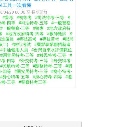
AI工具一次看懂
6/04/28 00:00 至 長期開放
#普考
#初等考
#司法特考-三等
#
考-四等
#司法特考-五等
#一般警察-
#一般警察-三等
#警專
#地方政府特
等
#地方政府特考-四等
#教師甄試
#
新進僱員
#專技高考
#專技普考
#郵局
(二)
#銀行考試
#國營事業聯招新進
#中油僱用人員
#台灣自來水評價職位
#調查局特考-三等
#移民特考-三等
#
考-四等
#外交特考-三等
#外交特考-
#民航特考-三等
#關務特考-三等
#關
-四等
#國安局特考-三等
#身心特考-
#身心特考-五等
#身心特考-四等
#退
考-三等
#警察特考三等