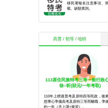
移民署報名注意事項、
載、缺額查詢。
高普 / 初等 / 地特
113原住民族特考三等一般行政心
徐○昕(狀元/一年考取)
110年上榜過普考及原特四等民政，後
想專心準備高考及原特三等而離職，準
約一年（含上課+複習）。