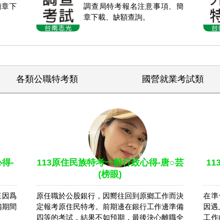
簡章下
調查局特考報名注意事項、簡
章下載、缺額查詢。
各類公職特考類
國營就業考試類
得-
113原住民族特考一般行政心得-唐○芸
1
(榜眼)
來因爲
原任職於公股銀行，因嚮往回到原鄉工作而決
在準
備期間
定報考原住民特考。前期邊在銀行工作邊準備
因遇
四等的考試，結果不如預期，最後決心離職全
工作