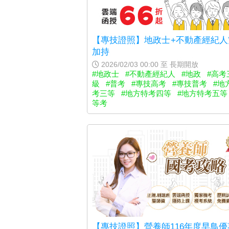
【專技證照】地政士+不動產經紀人
加持
2026/02/03 00:00 至 長期開放
#地政士
#不動產經紀人
#地政
#高考
級
#普考
#專技高考
#專技普考
#地
考三等
#地方特考四等
#地方特考五等
等考
【專技證照】營養師116年度早鳥優