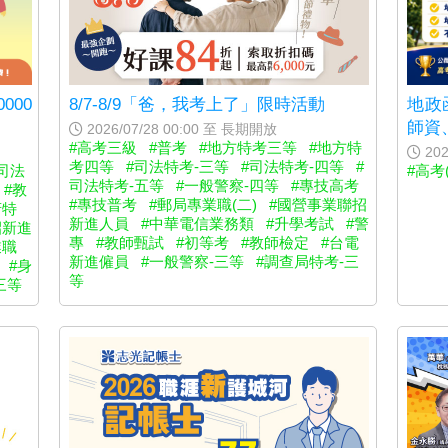
地政
000
8/7-8/9「爸，我考上了」限時活動
師資
2026/07/28 00:00 至 長期開放
#高考三級
#普考
#地方特考三等
#地方特
202
考四等
#司法特考-三等
#司法特考-四等
#
#高考
司法
司法特考-五等
#一般警察-四等
#專技高考
#教
#專技普考
#郵局專業職(二)
#國營事業聯招
府特
新進人員
#中華電信業務類
#升學考試
#警
招新進
專
#教師甄試
#初等考
#教師檢定
#台電
業職
新進僱員
#一般警察-三等
#調查局特考-三
#身
等
三等