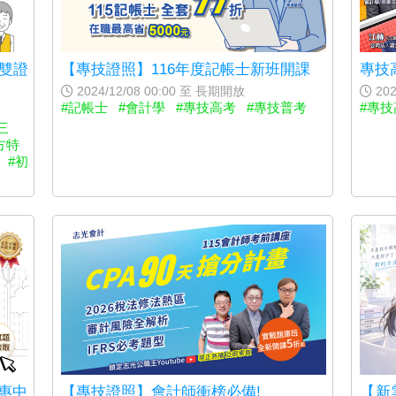
專技
雙證
【專技證照】116年度記帳士新班開課
202
2024/12/08 00:00 至 長期開放
#專技
#記帳士
#會計學
#專技高考
#專技普考
三
方特
#初
惠中
【專技證照】會計師衝榜必備!
【新