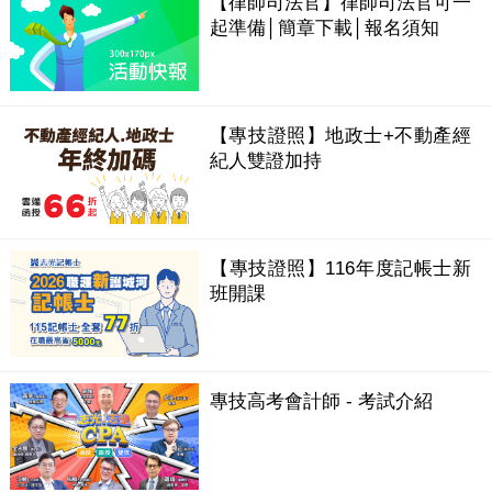
【律師司法官】律師司法官可一
起準備│簡章下載│報名須知
【專技證照】地政士+不動產經
紀人雙證加持
【專技證照】116年度記帳士新
班開課
專技高考會計師 - 考試介紹