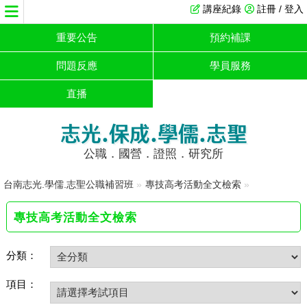
講座紀錄
註冊 / 登入
重要公告
預約補課
問題反應
學員服務
直播
志光.保成.學儒.志聖
公職．國營．證照．研究所
台南志光.學儒.志聖公職補習班
»
專技高考活動全文檢索
»
專技高考活動全文檢索
分類：
項目：