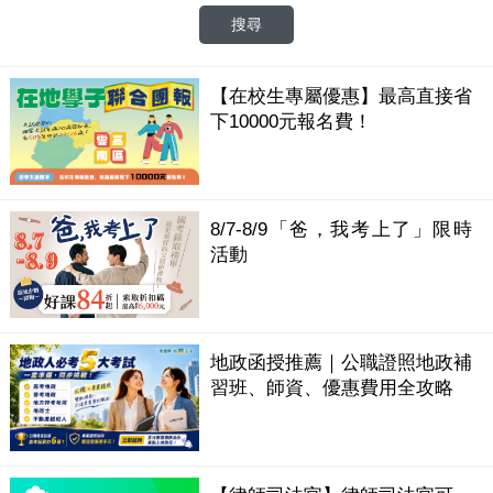
【在校生專屬優惠】最高直接省
下10000元報名費！
8/7-8/9「爸，我考上了」限時
活動
地政函授推薦｜公職證照地政補
習班、師資、優惠費用全攻略