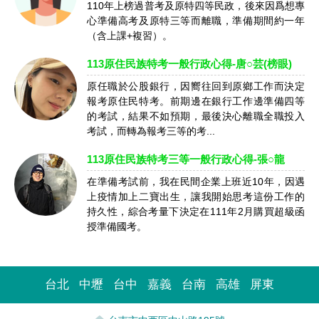
110年上榜過普考及原特四等民政，後來因爲想專
心準備高考及原特三等而離職，準備期間約一年
（含上課+複習）。
113原住民族特考一般行政心得-唐○芸(榜眼)
原任職於公股銀行，因嚮往回到原鄉工作而決定
報考原住民特考。前期邊在銀行工作邊準備四等
的考試，結果不如預期，最後決心離職全職投入
考試，而轉為報考三等的考...
113原住民族特考三等一般行政心得-張○龍
在準備考試前，我在民間企業上班近10年，因遇
上疫情加上二寶出生，讓我開始思考這份工作的
持久性，綜合考量下決定在111年2月購買超級函
授準備國考。
台北
中壢
台中
嘉義
台南
高雄
屏東