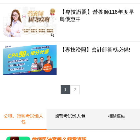
【專技證照】營養師116年度早
鳥優惠中
【專技證照】會計師衝榜必備!
1
2
公職、證照考試懶人
國營考試懶人包
相關連結
包
律師司法官報名簡章資訊