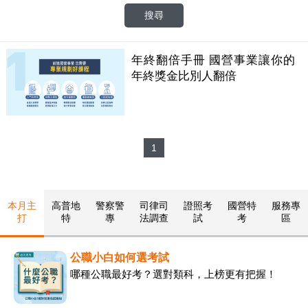
年終翻倍手冊 國營事業讓你的
年終獎金比別人翻倍
1
本月主
高普地
警察警
司律司
證照考
國營特
服務專
打
特
專
法調查
試
考
區
公職小白如何選考試
哪種公職最好考？選對類科，上榜更有把握！