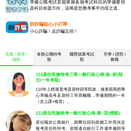
準備公職考試若能掌握各個考試科目的準備要領
及科目命題方向，這將是您應考事半功倍之道。
防詐騙貼心小叮嚀
小心詐騙！反詐騙五招！
高普 / 初等 /
各類公職特考
國營就業考試
升學 / 證照 /
地特
類
類
教職
113原住民族特考三等一般行政心得-徐○昕(狀
元/一年考取)
110年上榜過普考及原特四等民政，後來因爲想專
心準備高考及原特三等而離職，準備期間約一年
（含上課+複習）。
113原住民族特考一般行政心得-唐○芸(榜眼)
原任職於公股銀行，因嚮往回到原鄉工作而決定
報考原住民特考。前期邊在銀行工作邊準備四等