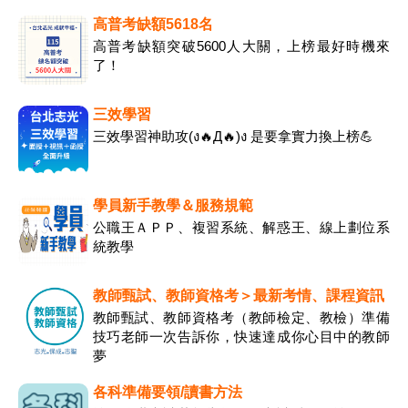
高普考缺額5618名
高普考缺額突破5600人大關，上榜最好時機來
了！
三效學習
三效學習神助攻(ง🔥Д🔥)ง 是要拿實力換上榜💪
學員新手教學＆服務規範
公職王ＡＰＰ、複習系統、解惑王、線上劃位系
統教學
教師甄試、教師資格考＞最新考情、課程資訊
教師甄試、教師資格考（教師檢定、教檢）準備
技巧老師一次告訴你，快速達成你心目中的教師
夢
各科準備要領/讀書方法