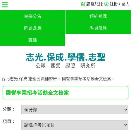
講座紀錄
註冊 / 登入
重要公告
預約補課
問題反應
學員服務
直播
志光.保成.學儒.志聖
公職．國營．證照．研究所
台北志光.保成.志聖公職補習班
»
國營事業招考活動全文檢索
»
國營事業招考活動全文檢索
分類：
項目：