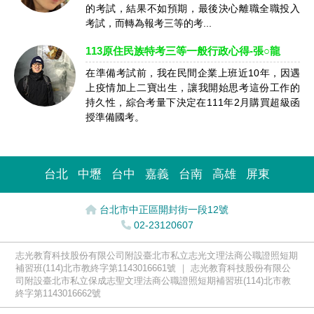
的考試，結果不如預期，最後決心離職全職投入
考試，而轉為報考三等的考...
113原住民族特考三等一般行政心得-張○龍
在準備考試前，我在民間企業上班近10年，因遇
上疫情加上二寶出生，讓我開始思考這份工作的
持久性，綜合考量下決定在111年2月購買超級函
授準備國考。
台北
中壢
台中
嘉義
台南
高雄
屏東
台北市中正區開封街一段12號
02-23120607
志光教育科技股份有限公司附設臺北市私立志光文理法商公職證照短期
補習班(114)北市教終字第1143016661號 ｜ 志光教育科技股份有限公
司附設臺北市私立保成志聖文理法商公職證照短期補習班(114)北市教
終字第1143016662號