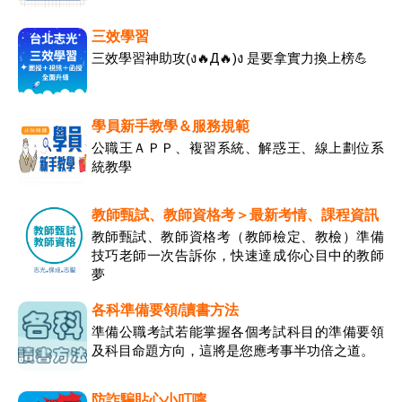
三效學習
三效學習神助攻(ง🔥Д🔥)ง 是要拿實力換上榜💪
學員新手教學＆服務規範
公職王ＡＰＰ、複習系統、解惑王、線上劃位系
統教學
教師甄試、教師資格考＞最新考情、課程資訊
教師甄試、教師資格考（教師檢定、教檢）準備
技巧老師一次告訴你，快速達成你心目中的教師
夢
各科準備要領/讀書方法
準備公職考試若能掌握各個考試科目的準備要領
及科目命題方向，這將是您應考事半功倍之道。
防詐騙貼心小叮嚀