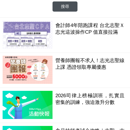
會計師4年陪跑課程 台北志聖Ｘ
志光這波操作CP 值直接拉滿
營養師團報不求人！志光志聖線
上課 憑證領取專屬優惠
2026司律上榜極訓班，扎實且
密集的訓練，強迫激升分數