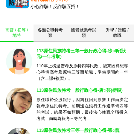
小心詐騙！反詐騙五招！
高普 / 初等 /
各類公職特考
國營就業考試
升學 / 證照 /
地特
類
類
教職
113原住民族特考三等一般行政心得-徐○昕(狀
元/一年考取)
110年上榜過普考及原特四等民政，後來因爲想專
心準備高考及原特三等而離職，準備期間約一年
（含上課+複習）。
113原住民族特考一般行政心得-唐○芸(榜眼)
原任職於公股銀行，因嚮往回到原鄉工作而決定
報考原住民特考。前期邊在銀行工作邊準備四等
的考試，結果不如預期，最後決心離職全職投入
考試，而轉為報考三等的考...
113原住民族特考三等一般行政心得-張○龍