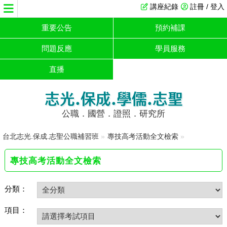
講座紀錄
註冊 / 登入
重要公告
預約補課
問題反應
學員服務
直播
志光.保成.學儒.志聖
公職．國營．證照．研究所
台北志光.保成.志聖公職補習班
»
專技高考活動全文檢索
»
專技高考活動全文檢索
分類：
項目：