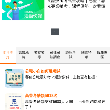
食品技師考試全攻略｜志聖・志
光專業輔考，課程優勢一次看懂
1
本月主
高普地
警察警
司律司
證照考
國營特
服務專
打
特
專
法調查
試
考
區
公職小白如何選考試
哪種公職最好考？選對類科，上榜更有把握！
高普考缺額5618名
高普考缺額突破5600人大關，上榜最好時機來
了！